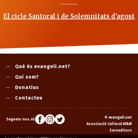
_______
El cicle Santoral i de Solemnitats d’agost
Què és evangeli.net?
Qui som?
Donatius
Contacteu
©
evangeli.net
Segueix-nos al:
Associació Cultural M&M
Euroeditors