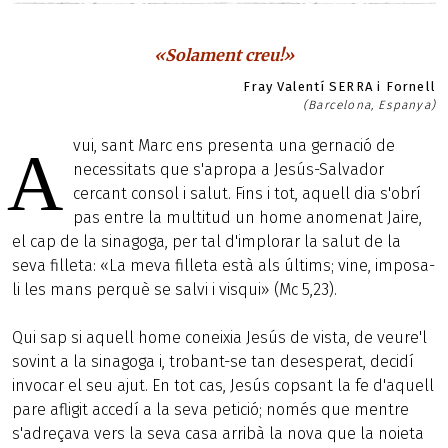
«Solament creu!»
Fray Valentí SERRA i Fornell
(Barcelona, Espanya)
vui, sant Marc ens presenta una gernació de
A
necessitats que s'apropa a Jesús-Salvador
cercant consol i salut. Fins i tot, aquell dia s'obrí
pas entre la multitud un home anomenat Jaire,
el cap de la sinagoga, per tal d'implorar la salut de la
seva filleta: «La meva filleta està als últims; vine, imposa-
li les mans perquè se salvi i visqui» (Mc 5,23).
Qui sap si aquell home coneixia Jesús de vista, de veure'l
sovint a la sinagoga i, trobant-se tan desesperat, decidí
invocar el seu ajut. En tot cas, Jesús copsant la fe d'aquell
pare afligit accedí a la seva petició; només que mentre
s'adreçava vers la seva casa arribà la nova que la noieta