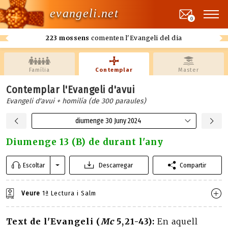
evangeli.net
0
223 mossens
comenten l'Evangeli del dia
Família
Contemplar
Master
Contemplar l'Evangeli d'avui
Evangeli d'avui + homilía (de 300 paraules)
diumenge 30 Juny 2024
Diumenge 13 (B) de durant l'any
Escoltar
Descarregar
Compartir
Veure
1ª Lectura i Salm
Text de l'Evangeli (
Mc
5,21-43):
En aquell