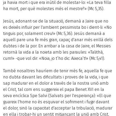
ja havia mort i que era inútil de molestar-lo: «La teva filla
ha mort, per què molestes més el mestre?» (Mc 5,35).
Jesús, adonant-se de la situació, demanà a Jaire que no
es deixés influir per l'ambient pessimista bo i dient-li: «No
tinguis por, solament creu!» (Mc 5,36). Jesús demanà a
aquell pare una fe més gran, capaç d'anar més enllà dels
dubtes i de la por. En arribar a la casa de Jaire, el Messies
retornà la vida a la noieta amb les paraules: «Talithà,
cum!» -que vol dir: «Noia, jo t’ho dic: Aixeca’t!» (Mc 5,41).
També nosaltres hauríem de tenir més fe, aquella fe que
no dubta davant les dificultats i proves de la vida, i que
sap madurar en el dolor a través de la nostra unió amb
el Crist, tal com ens suggereix el papa Benet XVI en la
seva encíclica Spe Salvi (Salvats per l'esperança): «El que
guareix l'home no és esquivar el sofriment i fugir davant
el dolor, sinó la capacitat d'acceptar la tribulació, madurar
en ella i trobar-hi un sentit mitjançant la unió amb Crist,