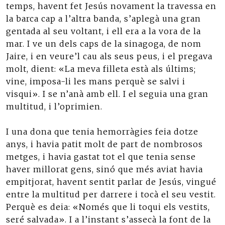
temps, havent fet Jesús novament la travessa en
la barca cap a l’altra banda, s’aplegà una gran
gentada al seu voltant, i ell era a la vora de la
mar. I ve un dels caps de la sinagoga, de nom
Jaire, i en veure’l cau als seus peus, i el pregava
molt, dient: «La meva filleta està als últims;
vine, imposa-li les mans perquè se salvi i
visqui». I se n’anà amb ell. I el seguia una gran
multitud, i l’oprimien.
I una dona que tenia hemorràgies feia dotze
anys, i havia patit molt de part de nombrosos
metges, i havia gastat tot el que tenia sense
haver millorat gens, sinó que més aviat havia
empitjorat, havent sentit parlar de Jesús, vingué
entre la multitud per darrere i tocà el seu vestit.
Perquè es deia: «Només que li toqui els vestits,
seré salvada». I a l’instant s’assecà la font de la