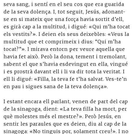
seva sang, i sentí en el seu cos que era guarida
de la seva dolença. I, tot seguit, Jesús, adonant-
se en si mateix que una força havia sortit d’ell,
es girà cap a la multitud, i digué: «Qui m’ha tocat
els vestits?». I deien els seus deixebles: «Veus la
multitud que et comprimeix i dius: “Qui m’ha
tocat?”». I mirava entorn per veure aquella que
havia fet això. Però la dona, tement i tremolant,
sabent el que s’havia esdevingut en ella, vingué
i es prostrà davant ell i li va dir tota la veritat. I
ell li digué: «Filla, la teva fe t’ha salvat. Ves-te’n
en pau i sigues sana de la teva dolença».
I estant encara ell parlant, venen de part del cap
de la sinagoga, dient: «La teva filla ha mort, per
què molestes més el mestre?». Però Jesús, en
sentir les paraules que es deien, diu al cap de la
sinagoga: «No tinguis por, solament creu!». I no