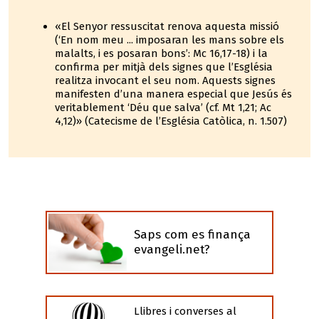
«El Senyor ressuscitat renova aquesta missió
(‘En nom meu ... imposaran les mans sobre els
malalts, i es posaran bons’: Mc 16,17-18) i la
confirma per mitjà dels signes que l’Església
realitza invocant el seu nom. Aquests signes
manifesten d’una manera especial que Jesús és
veritablement ‘Déu que salva’ (cf. Mt 1,21; Ac
4,12)» (Catecisme de l’Església Catòlica, n. 1.507)
Saps com es finança
evangeli.net?
Llibres i converses al