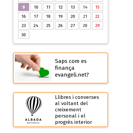
9
10
11
12
13
14
15
16
17
18
19
20
21
22
23
24
25
26
27
28
29
30
Saps com es
finança
evangeli.net?
Llibres i converses
al voltant del
creixement
personal i el
progrés interior