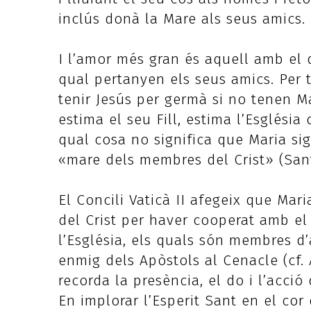
inclús donà la Mare als seus amics.
I l’amor més gran és aquell amb el qu
qual pertanyen els seus amics. Per 
tenir Jesús per germà si no tenen 
estima el seu Fill, estima l’Esglési
qual cosa no significa que Maria sigu
«mare dels membres del Crist» (Sant
El Concili Vaticà II afegeix que Ma
del Crist per haver cooperat amb el
l’Església, els quals són membres d
enmig dels Apòstols al Cenacle (cf. 
recorda la presència, el do i l’acció
En implorar l’Esperit Sant en el cor 