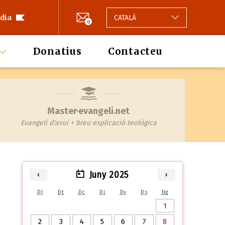
 dia
CATALÀ
0
Donatius
Contacteu
Master·evangeli.net
Evangeli d'avui + breu explicació teològica
Juny 2025
‹
›
Dl
Dt
Dc
Dj
Dv
Ds
Dg
1
2
3
4
5
6
7
8