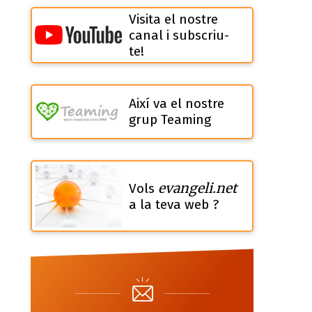
Visita el nostre
canal i subscriu-
te!
Així va el nostre
grup Teaming
evangeli.net
Vols
a la teva web ?