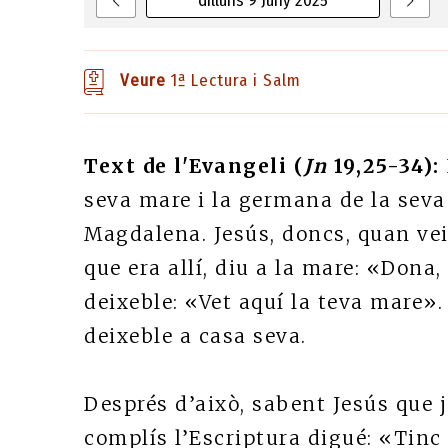
dilluns 9 Juny 2025
Veure
1ª Lectura i Salm
Text de l'Evangeli (
Jn
19,25-34):
seva mare i la germana de la seva 
Magdalena. Jesús, doncs, quan veié
que era allí, diu a la mare: «Dona, 
deixeble: «Vet aquí la teva mare».
deixeble a casa seva.
Després d’això, sabent Jesús que j
complís l’Escriptura digué: «Tinc 