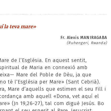
uí la teva mare»
Fr. Alexis MANIRAGABA
(Ruhengeri, Rwanda)
re de l’Església. En aquest sentit,
spiritual de Maria en connexió amb
teixa— Mare del Poble de Déu, ja que
no té l’Església per Mare» (Sant Cebrià).
ra, Mare d’aquells que estimen el seu Fill i
ncordança amb aquell «Dona, vet aquí el
mare» (Jn 19,26-27), tal com digué Jesús. Bo
rnant el seu esperit al Pare, Jesucrist