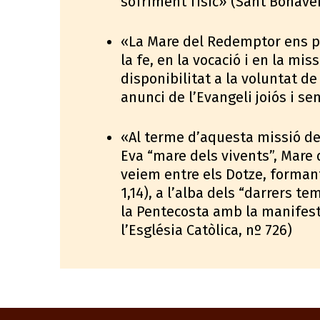
sofriment físic» (Sant Bonave
«La Mare del Redemptor ens p
la fe, en la vocació i en la mi
disponibilitat a la voluntat de
anunci de l’Evangeli joiós i se
«Al terme d’aquesta missió de 
Eva “mare dels vivents”, Mare d
veiem entre els Dotze, formant 
1,14), a l’alba dels “darrers t
la Pentecosta amb la manifest
l’Església Catòlica, nº 726)