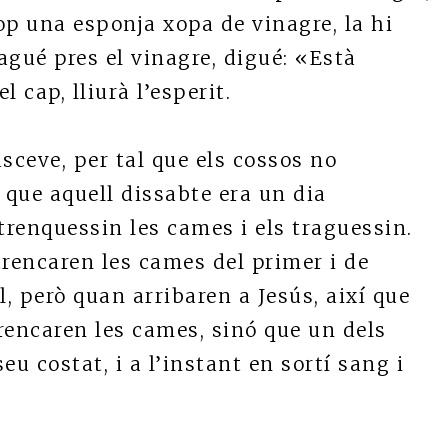
op una esponja xopa de vinagre, la hi
agué pres el vinagre, digué: «Està
l cap, lliurà l’esperit.
sceve, per tal que els cossos no
a que aquell dissabte era un dia
trenquessin les cames i els traguessin.
 trencaren les cames del primer i de
ll, però quan arribaren a Jesús, així que
trencaren les cames, sinó que un dels
u costat, i a l’instant en sortí sang i