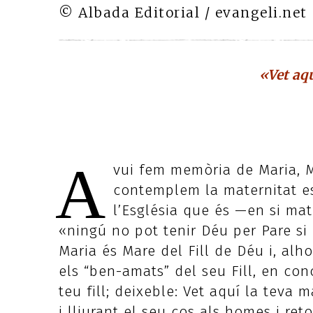
© Albada Editorial / evangeli.net
«Vet aq
A
vui fem memòria de Maria, Ma
contemplem la maternitat e
l’Església que és —en si ma
«ningú no pot tenir Déu per Pare si 
Maria és Mare del Fill de Déu i, alho
els “ben-amats” del seu Fill, en co
teu fill; deixeble: Vet aquí la teva 
i lliurant el seu cos als homes i reto