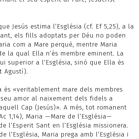
e Jesús estima l’Església (cf. Ef 5,25), a la
tant, els fills adoptats per Déu no poden
Maria com a Mare perquè, mentre Maria
a de la qual Ella n’és membre eminent. La
i superior a l’Església, sinó que Ella és
 Agustí).
ria és «veritablement mare dels membres
 seu amor al naixement dels fidels a
’aquell Cap (Jesús)». A més, tot romanent
Ac 1,14), Maria —Mare de l’Església—
 de l’Esperit Sant en l’Església missionera.
de l’Església, Maria prega amb l’Església i