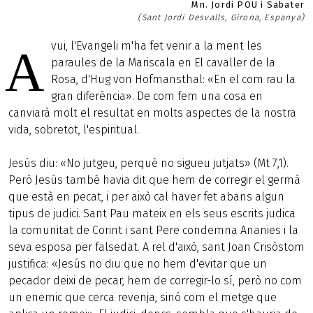
Mn. Jordi POU i Sabater
(Sant Jordi Desvalls, Girona, Espanya)
vui, l'Evangeli m'ha fet venir a la ment les
A
paraules de la Mariscala en El cavaller de la
Rosa, d'Hug von Hofmansthal: «En el com rau la
gran diferència». De com fem una cosa en
canviarà molt el resultat en molts aspectes de la nostra
vida, sobretot, l'espiritual.
Jesús diu: «No jutgeu, perquè no sigueu jutjats» (Mt 7,1).
Però Jesús també havia dit que hem de corregir el germà
que està en pecat, i per això cal haver fet abans algun
tipus de judici. Sant Pau mateix en els seus escrits judica
la comunitat de Corint i sant Pere condemna Ananies i la
seva esposa per falsedat. A rel d'això, sant Joan Crisòstom
justifica: «Jesús no diu que no hem d'evitar que un
pecador deixi de pecar, hem de corregir-lo sí, però no com
un enemic que cerca revenja, sinó com el metge que