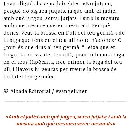
Jesús digué als seus deixebles: «No jutgeu,
perquè no sigueu jutjats, ja que amb el judici
amb què jutgeu, sereu jutjats; i amb la mesura
amb què mesureu sereu mesurats. Per què,
doncs, veus la brossa en l’ull del teu germà, i de
la biga que tens en el teu ull no te n’adones? O
¿com és que dius al teu germà: “Deixa que et
tregui la brossa del teu ull”, quan hi ha una biga
en el teu? Hipòcrita, treu primer la biga del teu
ull, i llavors hi veuràs per treure la brossa de
l’ull del teu germà».
© Albada Editorial / evangeli.net
«Amb el judici amb què jutgeu, sereu jutjats; i amb la
mesura amb què mesureu sereu mesurats»