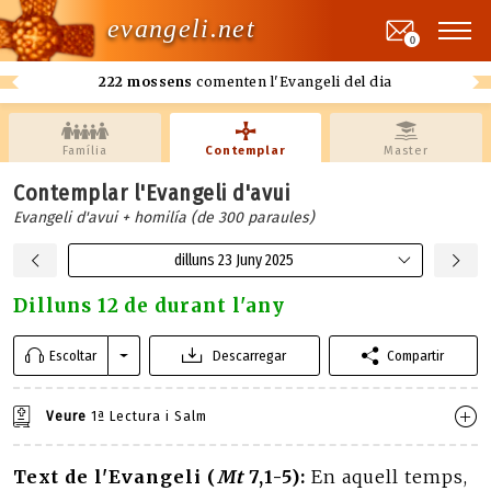
evangeli.net
0
222 mossens
comenten l'Evangeli del dia
Família
Contemplar
Master
Contemplar l'Evangeli d'avui
Evangeli d'avui + homilía (de 300 paraules)
dilluns 23 Juny 2025
Dilluns 12 de durant l'any
Escoltar
Descarregar
Compartir
Veure
1ª Lectura i Salm
Text de l'Evangeli (
Mt
7,1-5):
En aquell temps,