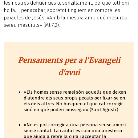
les nostres deficiències o, senzillament, perquè tothom
ho fa. I, per acabar, sobretot tinguem en compte les
paraules de Jesús: «Amb la mesura amb què mesureu
sereu mesurats» (Mt 7,2).
Pensaments per a l'Evangeli
d'avui
«Els homes sense remei són aquells que deixen
d’atendre els seus propis pecats per fixar-se en
els dels altres. No busquen el que cal corregir,
sinó en què poden mossegar» (Sant Agustí)
«No es pot corregir a una persona sense amor i
sense caritat. La caritat és com una anestèsia
que ajuda a rebre la cura i acceptar la