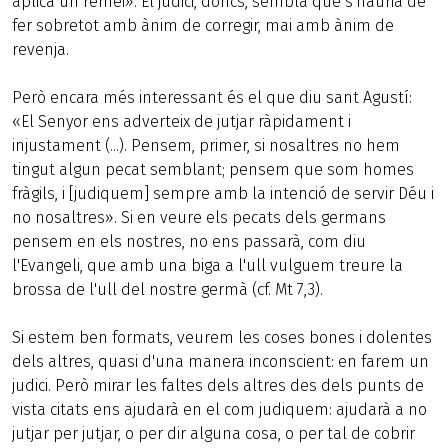
aplica un remei». El judici, doncs, sembla que s'hauria de
fer sobretot amb ànim de corregir, mai amb ànim de
revenja.
Però encara més interessant és el que diu sant Agustí:
«El Senyor ens adverteix de jutjar ràpidament i
injustament (...). Pensem, primer, si nosaltres no hem
tingut algun pecat semblant; pensem que som homes
fràgils, i [judiquem] sempre amb la intenció de servir Déu i
no nosaltres». Si en veure els pecats dels germans
pensem en els nostres, no ens passarà, com diu
l'Evangeli, que amb una biga a l'ull vulguem treure la
brossa de l'ull del nostre germà (cf. Mt 7,3).
Si estem ben formats, veurem les coses bones i dolentes
dels altres, quasi d'una manera inconscient: en farem un
judici. Però mirar les faltes dels altres des dels punts de
vista citats ens ajudarà en el com judiquem: ajudarà a no
jutjar per jutjar, o per dir alguna cosa, o per tal de cobrir