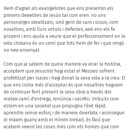
Hem d'agrair als evangelistes que ens presentin els
primers deixebles de Jesús tal com eren: no uns
personatges idealitzats, sinó gent de carn i ossos, com
nosaltres, amb llurs virtuts i defectes; això ens els fa
propers i ens ajuda a veure que el perfeccionament en la
vida cristiana és un camí que tots hem de fer i que ningú
no neix ensenyat.
Com que ja sabem de quina manera va anar la història,
acceptem que Jesucrist hagi estat el Messies sofrent
profetitzat per Isaïes i hagi donat la seva vida a la creu. El
que ens costa més d'acceptar és que nosaltres haguem
de continuar fent present la seva obra a través del
mateix camí d'entrega, renúncia i sacrifici. Imbuïts com
estem en una societat que propugna l'èxit ràpid,
aprendre sense esforç i de manera divertida, i aconseguir
el màxim guany amb el mínim treball, és fàcil que
acabem veient les coses més com els homes que com