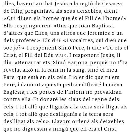
dies, havent arribat Jesús a la regió de Cesarea
de Filip, preguntava als seus deixebles, dient:
«Qui diuen els homes que és el Fill de l’home?».
Ells respongueren: «Uns que Joan Baptista,
d’altres que Elies, uns altres que Jeremies o un
dels profetes». Els diu: «I vosaltres, qui dieu que
soc jo?». I responent Simó Pere, li diu: «Tu ets el
Crist, el Fill del Déu viu». I responent Jesús, li
diu: «Benaurat ets, Simó Barjona, perquè no t’ha
revelat això ni la carn ni la sang, sinó el meu
Pare, que està en els cels. I jo et dic que tu ets
Pere, i damunt aquesta pedra edificaré la meva
Església; i les portes de l’infern no prevaldran
contra ella. Et donaré les claus del regne dels
cels, i tot allò que lligaràs a la terra serà lligat als
cels, i tot allò que deslligaràs a la terra serà
deslligat als cels». Llavors ordenà als deixebles
que no diguessin a ningú que ell era el Crist.