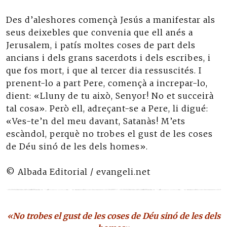
Des d’aleshores començà Jesús a manifestar als
seus deixebles que convenia que ell anés a
Jerusalem, i patís moltes coses de part dels
ancians i dels grans sacerdots i dels escribes, i
que fos mort, i que al tercer dia ressuscités. I
prenent-lo a part Pere, començà a increpar-lo,
dient: «Lluny de tu això, Senyor! No et succeirà
tal cosa». Però ell, adreçant-se a Pere, li digué:
«Ves-te’n del meu davant, Satanàs! M’ets
escàndol, perquè no trobes el gust de les coses
de Déu sinó de les dels homes».
© Albada Editorial / evangeli.net
«No trobes el gust de les coses de Déu sinó de les dels