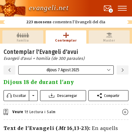
evangeli.net
0
223 mossens
comenten l'Evangeli del dia
Família
Contemplar
Master
Contemplar l'Evangeli d'avui
Evangeli d'avui + homilía (de 300 paraules)
dijous 7 Agost 2025
Dijous 18 de durant l'any
Escoltar
Descarregar
Compartir
Veure
1ª Lectura i Salm
Text de l'Evangeli (
Mt
16,13-23):
En aquells