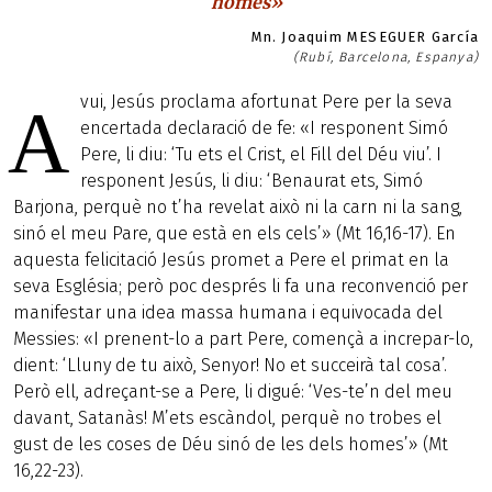
homes»
Mn. Joaquim MESEGUER García
(Rubí, Barcelona, Espanya)
vui, Jesús proclama afortunat Pere per la seva
A
encertada declaració de fe: «I responent Simó
Pere, li diu: ‘Tu ets el Crist, el Fill del Déu viu’. I
responent Jesús, li diu: ‘Benaurat ets, Simó
Barjona, perquè no t’ha revelat això ni la carn ni la sang,
sinó el meu Pare, que està en els cels’» (Mt 16,16-17). En
aquesta felicitació Jesús promet a Pere el primat en la
seva Església; però poc després li fa una reconvenció per
manifestar una idea massa humana i equivocada del
Messies: «I prenent-lo a part Pere, començà a increpar-lo,
dient: ‘Lluny de tu això, Senyor! No et succeirà tal cosa’.
Però ell, adreçant-se a Pere, li digué: ‘Ves-te’n del meu
davant, Satanàs! M’ets escàndol, perquè no trobes el
gust de les coses de Déu sinó de les dels homes’» (Mt
16,22-23).