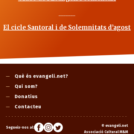
_______
El cicle Santoral i de Solemnitats d’agost
Què és evangeli.net?
Qui som?
Donatius
Contacteu
©
evangeli.net
Segueix-nos al:
Associació Cultural M&M