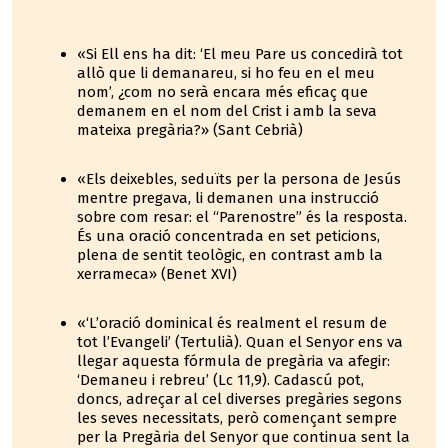
«Si Ell ens ha dit: ‘El meu Pare us concedirà tot
allò que li demanareu, si ho feu en el meu
nom’, ¿com no serà encara més eficaç que
demanem en el nom del Crist i amb la seva
mateixa pregària?» (Sant Cebrià)
«Els deixebles, seduïts per la persona de Jesús
mentre pregava, li demanen una instrucció
sobre com resar: el “Parenostre” és la resposta.
És una oració concentrada en set peticions,
plena de sentit teològic, en contrast amb la
xerrameca» (Benet XVI)
«‘L’oració dominical és realment el resum de
tot l’Evangeli’ (Tertulià). Quan el Senyor ens va
llegar aquesta fórmula de pregària va afegir:
‘Demaneu i rebreu’ (Lc 11,9). Cadascú pot,
doncs, adreçar al cel diverses pregàries segons
les seves necessitats, però començant sempre
per la Pregària del Senyor que continua sent la