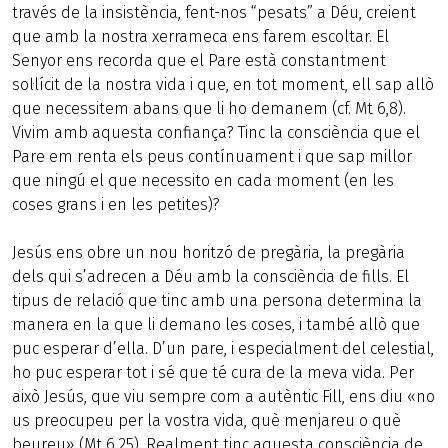
través de la insistència, fent-nos “pesats” a Déu, creient
que amb la nostra xerrameca ens farem escoltar. El
Senyor ens recorda que el Pare està constantment
sol·lícit de la nostra vida i que, en tot moment, ell sap allò
que necessitem abans que li ho demanem (cf. Mt 6,8).
Vivim amb aquesta confiança? Tinc la consciència que el
Pare em renta els peus contínuament i que sap millor
que ningú el que necessito en cada moment (en les
coses grans i en les petites)?
Jesús ens obre un nou horitzó de pregària, la pregària
dels qui s’adrecen a Déu amb la consciència de fills. El
tipus de relació que tinc amb una persona determina la
manera en la que li demano les coses, i també allò que
puc esperar d’ella. D’un pare, i especialment del celestial,
ho puc esperar tot i sé que té cura de la meva vida. Per
això Jesús, que viu sempre com a autèntic Fill, ens diu «no
us preocupeu per la vostra vida, què menjareu o què
beureu» (Mt 6,25). Realment tinc aquesta consciència de