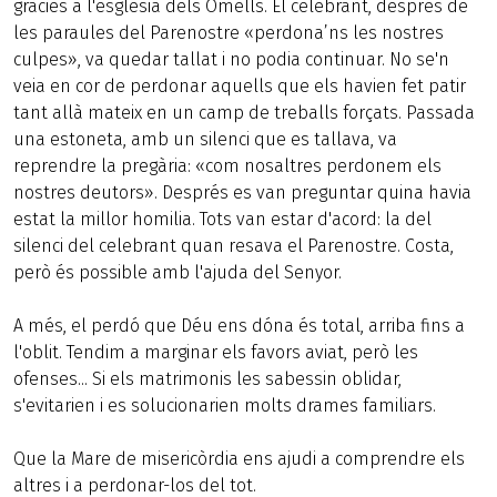
gràcies a l'església dels Omells. El celebrant, després de
les paraules del Parenostre «perdona’ns les nostres
culpes», va quedar tallat i no podia continuar. No se'n
veia en cor de perdonar aquells que els havien fet patir
tant allà mateix en un camp de treballs forçats. Passada
una estoneta, amb un silenci que es tallava, va
reprendre la pregària: «com nosaltres perdonem els
nostres deutors». Després es van preguntar quina havia
estat la millor homilia. Tots van estar d'acord: la del
silenci del celebrant quan resava el Parenostre. Costa,
però és possible amb l'ajuda del Senyor.
A més, el perdó que Déu ens dóna és total, arriba fins a
l'oblit. Tendim a marginar els favors aviat, però les
ofenses... Si els matrimonis les sabessin oblidar,
s'evitarien i es solucionarien molts drames familiars.
Que la Mare de misericòrdia ens ajudi a comprendre els
altres i a perdonar-los del tot.