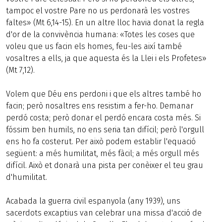
tampoc el vostre Pare no us perdonarà les vostres
faltes» (Mt 6,14-15). En un altre lloc havia donat la regla
d'or de la convivència humana: «Totes les coses que
voleu que us facin els homes, feu-les així també
vosaltres a ells, ja que aquesta és la Llei i els Profetes»
(Mt 7,12).
Volem que Déu ens perdoni i que els altres també ho
facin; però nosaltres ens resistim a fer-ho. Demanar
perdó costa; però donar el perdó encara costa més. Si
fóssim ben humils, no ens seria tan difícil; però l'orgull
ens ho fa costerut. Per això podem establir l'equació
següent: a més humilitat, més fàcil; a més orgull més
difícil. Això et donarà una pista per conèixer el teu grau
d'humilitat.
Acabada la guerra civil espanyola (any 1939), uns
sacerdots excaptius van celebrar una missa d'acció de