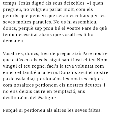
temps, Jesús digué als seus deixebles: «I quan
pregueu, no vulgueu parlar molt, com els
gentils, que pensen que seran escoltats per les
seves moltes paraules. No us hi assembleu,
doncs, perquè sap prou bé el vostre Pare de què
teniu necessitat abans que vosaltres li ho
demaneu.
Vosaltres, doncs, heu de pregar així: Pare nostre,
que estàs en els cels, sigui santificat el teu Nom,
vingui el teu regne, faci’s la teva voluntat com
en el cel també a la terra. Dona’ns avui el nostre
pa de cada dia,i perdona’ns les nostres culpes
com nosaltres perdonem els nostres deutors, i
no ens deixis caure en temptació, ans
deslliura’ns del Maligne.
Perquè si perdoneu als altres les seves faltes,