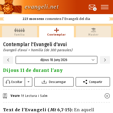
evangeli.net
0
223 mossens
comenten l'Evangeli del dia
Família
Contemplar
Master
Contemplar l'Evangeli d'avui
Evangeli d'avui + homilía (de 300 paraules)
dijous 18 Juny 2026
Dijous 11 de durant l'any
Escoltar
Descarregar
Compartir
Veure
1ª Lectura i Salm
Text de l'Evangeli (
Mt
6,7-15):
En aquell