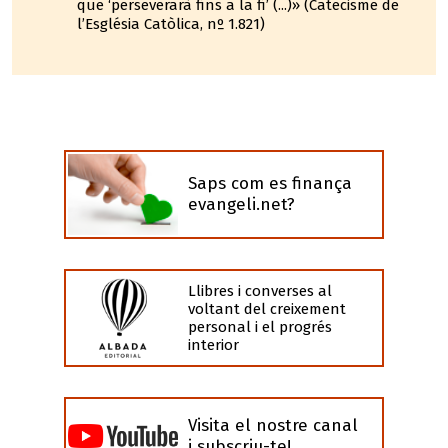
que ‘perseverarà fins a la fi’ (...)» (Catecisme de
l’Església Catòlica, nº 1.821)
Saps com es finança
evangeli.net?
Llibres i converses al
voltant del creixement
personal i el progrés
interior
Visita el nostre canal
i subscriu-te!