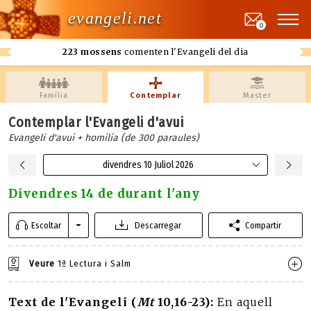
evangeli.net
0
223 mossens
comenten l'Evangeli del dia
Família
Contemplar
Master
Contemplar l'Evangeli d'avui
Evangeli d'avui + homilía (de 300 paraules)
divendres 10 Juliol 2026
Divendres 14 de durant l'any
Escoltar
Descarregar
Compartir
Veure
1ª Lectura i Salm
Text de l'Evangeli (
Mt
10,16-23):
En aquell