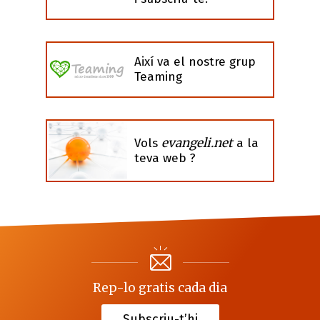
Així va el nostre grup
Teaming
evangeli.net
Vols
a la
teva web ?
Rep-lo gratis cada dia
Subscriu-t’hi