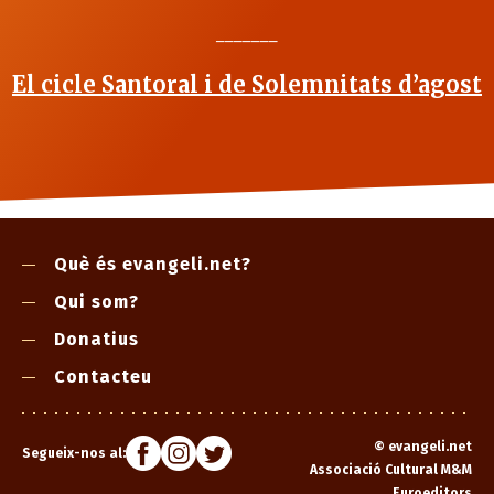
_______
El cicle Santoral i de Solemnitats d’agost
Què és evangeli.net?
Qui som?
Donatius
Contacteu
©
evangeli.net
Segueix-nos al:
Associació Cultural M&M
Euroeditors