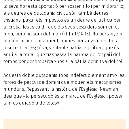
la seva honesta aportació per sostenir-lo i per millorar-lo;
els deures de ciutadania cívica són també deures
cristians; pagar els impostos és un deure de justícia per
al cristià. Jesús va dir que els seus seguidors som en el
món, però no som del món (cf. Jn 17,14-15). No pertanyem
al món incondicionalment, només pertanyem del tot a
Jesucrist i a l'Església, veritable pàtria espiritual, que és
aquí a la terra i que traspassa la barrera de l'espai i del
temps per desembarcar-nos a la pàtria definitiva del cel.
Aquesta doble ciutadania topa indefectiblement amb les
forces de pecat i de domini que mouen els mecanismes
mundans. Repassant la història de l'Església, Newman
deia que «la persecució és la marca de l'Església i potser
la més duradora de totes».