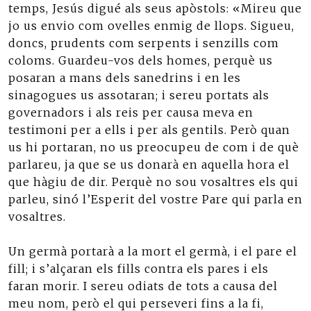
temps, Jesús digué als seus apòstols: «Mireu que
jo us envio com ovelles enmig de llops. Sigueu,
doncs, prudents com serpents i senzills com
coloms. Guardeu-vos dels homes, perquè us
posaran a mans dels sanedrins i en les
sinagogues us assotaran; i sereu portats als
governadors i als reis per causa meva en
testimoni per a ells i per als gentils. Però quan
us hi portaran, no us preocupeu de com i de què
parlareu, ja que se us donarà en aquella hora el
que hàgiu de dir. Perquè no sou vosaltres els qui
parleu, sinó l’Esperit del vostre Pare qui parla en
vosaltres.
Un germà portarà a la mort el germà, i el pare el
fill; i s’alçaran els fills contra els pares i els
faran morir. I sereu odiats de tots a causa del
meu nom, però el qui perseveri fins a la fi,