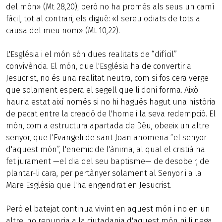
del món» (Mt 28,20); però no ha promès als seus un camí
fàcil, tot al contrari, els digué: «I sereu odiats de tots a
causa del meu nom» (Mt 10,22).
L'Església i el món són dues realitats de “difícil”
convivència. El món, que l'Església ha de convertir a
Jesucrist, no és una realitat neutra, com si fos cera verge
que solament espera el segell que li doni forma. Això
hauria estat així només si no hi hagués hagut una història
de pecat entre la creació de l'home i la seva redempció. El
món, com a estructura apartada de Déu, obeeix un altre
senyor, que l'Evangeli de sant Joan anomena “el senyor
d'aquest món”, l'enemic de l'ànima, al qual el cristià ha
fet jurament —el dia del seu baptisme— de desobeir, de
plantar-li cara, per pertànyer solament al Senyor i a la
Mare Església que l'ha engendrat en Jesucrist.
Però el batejat continua vivint en aquest món i no en un
altre, no renuncia a la ciutadania d'aquest món ni li nega