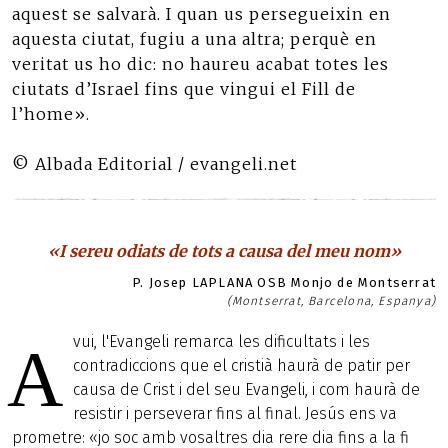
aquest se salvarà. I quan us persegueixin en
aquesta ciutat, fugiu a una altra; perquè en
veritat us ho dic: no haureu acabat totes les
ciutats d’Israel fins que vingui el Fill de
l’home».
© Albada Editorial / evangeli.net
«I sereu odiats de tots a causa del meu nom»
P. Josep LAPLANA OSB Monjo de Montserrat
(Montserrat, Barcelona, Espanya)
vui, l'Evangeli remarca les dificultats i les
A
contradiccions que el cristià haurà de patir per
causa de Crist i del seu Evangeli, i com haurà de
resistir i perseverar fins al final. Jesús ens va
prometre: «jo soc amb vosaltres dia rere dia fins a la fi