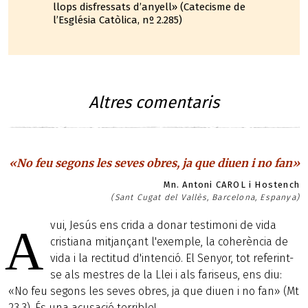
llops disfressats d’anyell» (Catecisme de
l’Església Catòlica, nº 2.285)
Altres comentaris
«No feu segons les seves obres, ja que diuen i no fan»
Mn. Antoni CAROL i Hostench
(Sant Cugat del Vallès, Barcelona, Espanya)
vui, Jesús ens crida a donar testimoni de vida
A
cristiana mitjançant l'exemple, la coherència de
vida i la rectitud d'intenció. El Senyor, tot referint-
se als mestres de la Llei i als fariseus, ens diu:
«No feu segons les seves obres, ja que diuen i no fan» (Mt
23,3). És una acusació terrible!