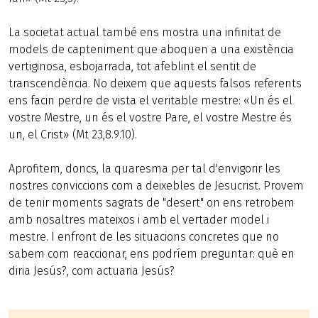
La societat actual també ens mostra una infinitat de
models de capteniment que aboquen a una existència
vertiginosa, esbojarrada, tot afeblint el sentit de
transcendència. No deixem que aquests falsos referents
ens facin perdre de vista el veritable mestre: «Un és el
vostre Mestre, un és el vostre Pare, el vostre Mestre és
un, el Crist» (Mt 23,8.9.10).
Aprofitem, doncs, la quaresma per tal d'envigorir les
nostres conviccions com a deixebles de Jesucrist. Provem
de tenir moments sagrats de "desert" on ens retrobem
amb nosaltres mateixos i amb el vertader model i
mestre. I enfront de les situacions concretes que no
sabem com reaccionar, ens podríem preguntar: què en
diria Jesús?, com actuaria Jesús?