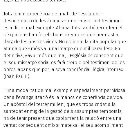
Tots tenim experiència del mal i de l'escàndol —
desorientació de les ànimes— que causa l'antitestimoni,
és a dir, el mal exemple. Alhora, tots també recordem el
bé que ens han fet els bons exemples que hem vist al
llarg de les nostres vides. No oblidem la dita popular que
afirma que «més val una imatge que mil paraules». En
definitiva, «avui més que mai, l'Església és conscient que
el seu missatge social es farà creïble pel testimoni de les
obres, abans que per la seva coherència i lògica interna»
(Joan Pau II).
I una modalitat de mal exemple especialment perniciosa
per a l'evangelització és la manca de coherència de vida.
Un apòstol del tercer mil·leni, que es troba cridat a la
santedat enmig de la gestió dels assumptes temporals,
ha de tenir present que «solament la relació entre una
veritat conseqüent amb si mateixa i el seu acompliment