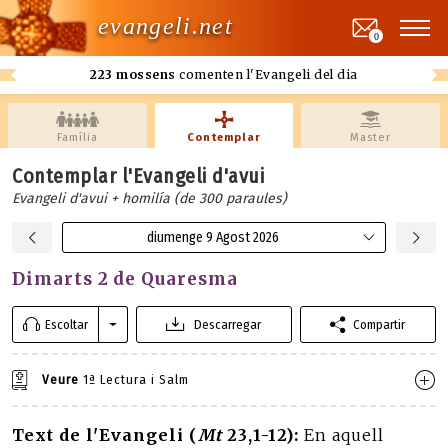
evangeli.net
0
223 mossens
comenten l'Evangeli del dia
Família
Contemplar
Master
Contemplar l'Evangeli d'avui
Evangeli d'avui + homilía (de 300 paraules)
diumenge 9 Agost 2026
Dimarts 2 de Quaresma
Escoltar
Descarregar
Compartir
Veure
1ª Lectura i Salm
Text de l'Evangeli (
Mt
23,1-12):
En aquell