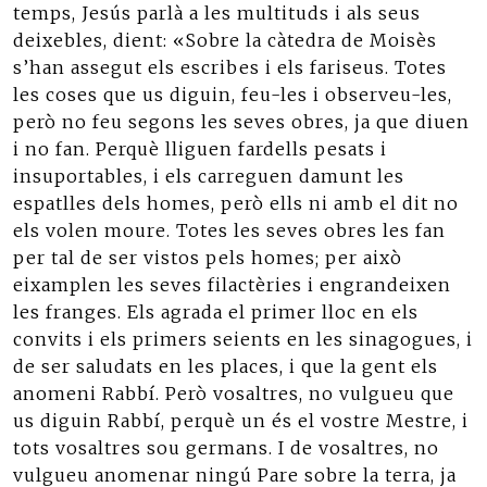
temps, Jesús parlà a les multituds i als seus
deixebles, dient: «Sobre la càtedra de Moisès
s’han assegut els escribes i els fariseus. Totes
les coses que us diguin, feu-les i observeu-les,
però no feu segons les seves obres, ja que diuen
i no fan. Perquè lliguen fardells pesats i
insuportables, i els carreguen damunt les
espatlles dels homes, però ells ni amb el dit no
els volen moure. Totes les seves obres les fan
per tal de ser vistos pels homes; per això
eixamplen les seves filactèries i engrandeixen
les franges. Els agrada el primer lloc en els
convits i els primers seients en les sinagogues, i
de ser saludats en les places, i que la gent els
anomeni Rabbí. Però vosaltres, no vulgueu que
us diguin Rabbí, perquè un és el vostre Mestre, i
tots vosaltres sou germans. I de vosaltres, no
vulgueu anomenar ningú Pare sobre la terra, ja