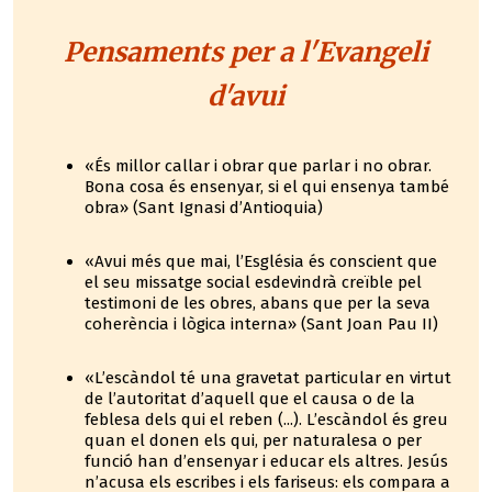
Pensaments per a l'Evangeli
d'avui
«És millor callar i obrar que parlar i no obrar.
Bona cosa és ensenyar, si el qui ensenya també
obra» (Sant Ignasi d’Antioquia)
«Avui més que mai, l’Església és conscient que
el seu missatge social esdevindrà creïble pel
testimoni de les obres, abans que per la seva
coherència i lògica interna» (Sant Joan Pau II)
«L’escàndol té una gravetat particular en virtut
de l’autoritat d’aquell que el causa o de la
feblesa dels qui el reben (...). L’escàndol és greu
quan el donen els qui, per naturalesa o per
funció han d’ensenyar i educar els altres. Jesús
n’acusa els escribes i els fariseus: els compara a