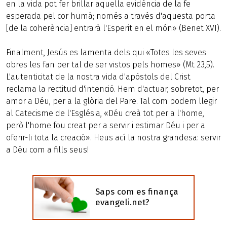
en la vida pot fer brillar aquella evidència de la fe
esperada pel cor humà; només a través d'aquesta porta
[de la coherència] entrarà l'Esperit en el món» (Benet XVI).
Finalment, Jesús es lamenta dels qui «Totes les seves
obres les fan per tal de ser vistos pels homes» (Mt 23,5).
L'autenticitat de la nostra vida d'apòstols del Crist
reclama la rectitud d'intenció. Hem d'actuar, sobretot, per
amor a Déu, per a la glòria del Pare. Tal com podem llegir
al Catecisme de l'Església, «Déu creà tot per a l'home,
però l'home fou creat per a servir i estimar Déu i per a
oferir-li tota la creació». Heus ací la nostra grandesa: servir
a Déu com a fills seus!
Saps com es finança
evangeli.net?