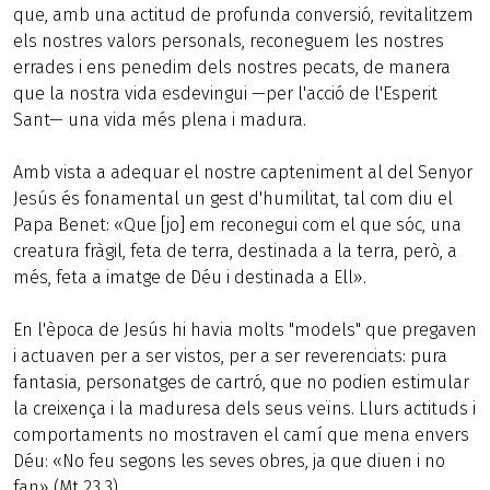
que, amb una actitud de profunda conversió, revitalitzem
els nostres valors personals, reconeguem les nostres
errades i ens penedim dels nostres pecats, de manera
que la nostra vida esdevingui —per l'acció de l'Esperit
Sant— una vida més plena i madura.
Amb vista a adequar el nostre capteniment al del Senyor
Jesús és fonamental un gest d'humilitat, tal com diu el
Papa Benet: «Que [jo] em reconegui com el que sóc, una
creatura fràgil, feta de terra, destinada a la terra, però, a
més, feta a imatge de Déu i destinada a Ell».
En l'època de Jesús hi havia molts "models" que pregaven
i actuaven per a ser vistos, per a ser reverenciats: pura
fantasia, personatges de cartró, que no podien estimular
la creixença i la maduresa dels seus veïns. Llurs actituds i
comportaments no mostraven el camí que mena envers
Déu: «No feu segons les seves obres, ja que diuen i no
fan» (Mt 23,3).