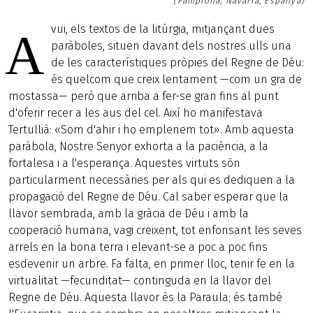
(Pamplona, Navarra, Espanya)
vui, els textos de la litúrgia, mitjançant dues
A
paràboles, situen davant dels nostres ulls una
de les característiques pròpies del Regne de Déu:
és quelcom que creix lentament —com un gra de
mostassa— però que arriba a fer-se gran fins al punt
d'oferir recer a les aus del cel. Així ho manifestava
Tertul·lià: «Som d'ahir i ho emplenem tot». Amb aquesta
paràbola, Nostre Senyor exhorta a la paciència, a la
fortalesa i a l'esperança. Aquestes virtuts són
particularment necessàries per als qui es dediquen a la
propagació del Regne de Déu. Cal saber esperar que la
llavor sembrada, amb la gràcia de Déu i amb la
cooperació humana, vagi creixent, tot enfonsant les seves
arrels en la bona terra i elevant-se a poc a poc fins
esdevenir un arbre. Fa falta, en primer lloc, tenir fe en la
virtualitat —fecunditat— continguda en la llavor del
Regne de Déu. Aquesta llavor és la Paraula; és també