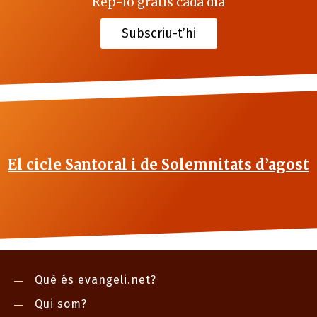
Rep-lo gratis cada dia
Subscriu-t’hi
El cicle Santoral i de Solemnitats d’agost
Què és evangeli.net?
Qui som?