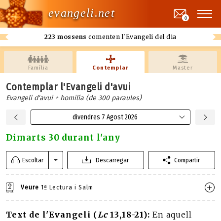
evangeli.net
0
223 mossens
comenten l'Evangeli del dia
Família
Contemplar
Master
Contemplar l'Evangeli d'avui
Evangeli d'avui + homilía (de 300 paraules)
divendres 7 Agost 2026
Dimarts 30 durant l'any
Escoltar
Descarregar
Compartir
Veure
1ª Lectura i Salm
Text de l'Evangeli (
Lc
13,18-21):
En aquell