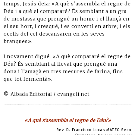
temps, Jesús deia: «A què s’assembla el regne de
Déu i a què el compararé? És semblant a un gra
de mostassa que prengué un home i el llançà en
el seu hort, i cresqué, i es convertí en arbre; i els
ocells del cel descansaren en les seves
branques».
I novament digué: «A què compararé el regne de
Déu? És semblant al llevat que prengué una
dona i l’amagà en tres mesures de farina, fins
que tot fermentà».
© Albada Editorial / evangeli.net
«A què s'assembla el regne de Déu?»
Rev. D. Francisco Lucas MATEO Seco