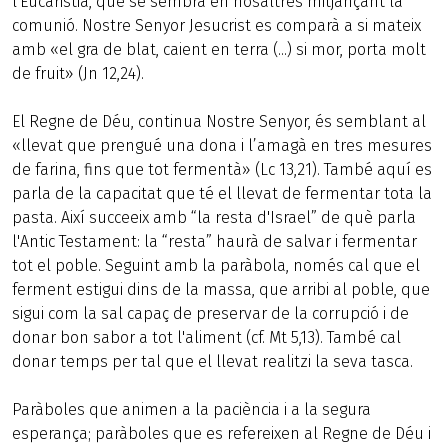
l'Eucaristia, que se sembra en nosaltres mitjançant la
comunió. Nostre Senyor Jesucrist es comparà a si mateix
amb «el gra de blat, caient en terra (...) si mor, porta molt
de fruit» (Jn 12,24).
El Regne de Déu, continua Nostre Senyor, és semblant al
«llevat que prengué una dona i l’amagà en tres mesures
de farina, fins que tot fermentà» (Lc 13,21). També aquí es
parla de la capacitat que té el llevat de fermentar tota la
pasta. Així succeeix amb “la resta d'Israel” de què parla
l'Antic Testament: la “resta” haurà de salvar i fermentar
tot el poble. Seguint amb la paràbola, només cal que el
ferment estigui dins de la massa, que arribi al poble, que
sigui com la sal capaç de preservar de la corrupció i de
donar bon sabor a tot l'aliment (cf. Mt 5,13). També cal
donar temps per tal que el llevat realitzi la seva tasca.
Paràboles que animen a la paciència i a la segura
esperança; paràboles que es refereixen al Regne de Déu i