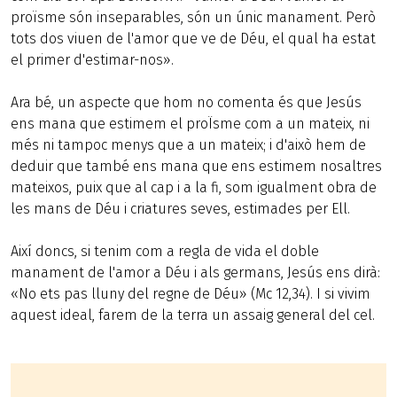
proïsme són inseparables, són un únic manament. Però
tots dos viuen de l'amor que ve de Déu, el qual ha estat
el primer d'estimar-nos».
Ara bé, un aspecte que hom no comenta és que Jesús
ens mana que estimem el proÏsme com a un mateix, ni
més ni tampoc menys que a un mateix; i d'això hem de
deduir que també ens mana que ens estimem nosaltres
mateixos, puix que al cap i a la fi, som igualment obra de
les mans de Déu i criatures seves, estimades per Ell.
Així doncs, si tenim com a regla de vida el doble
manament de l'amor a Déu i als germans, Jesús ens dirà:
«No ets pas lluny del regne de Déu» (Mc 12,34). I si vivim
aquest ideal, farem de la terra un assaig general del cel.