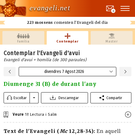
evangeli.net
0
223 mossens
comenten l'Evangeli del dia
Família
Contemplar
Master
Contemplar l'Evangeli d'avui
Evangeli d'avui + homilía (de 300 paraules)
divendres 7 Agost 2026
Diumenge 31 (B) de durant l'any
Escoltar
Descarregar
Compartir
Veure
1ª Lectura i Salm
Text de l'Evangeli (
Mc
12,28-34):
En aquell