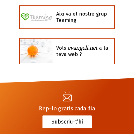
Així va el nostre grup
Teaming
evangeli.net
Vols
a la
teva web ?
Rep-lo gratis cada dia
Subscriu-t’hi