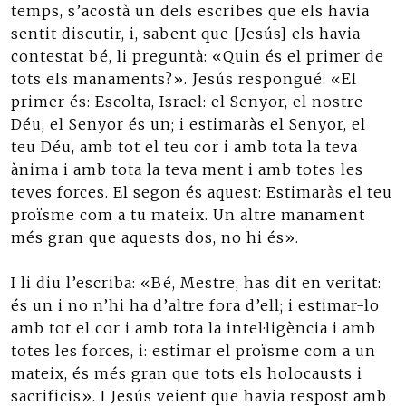
temps, s’acostà un dels escribes que els havia
sentit discutir, i, sabent que [Jesús] els havia
contestat bé, li preguntà: «Quin és el primer de
tots els manaments?». Jesús respongué: «El
primer és: Escolta, Israel: el Senyor, el nostre
Déu, el Senyor és un; i estimaràs el Senyor, el
teu Déu, amb tot el teu cor i amb tota la teva
ànima i amb tota la teva ment i amb totes les
teves forces. El segon és aquest: Estimaràs el teu
proïsme com a tu mateix. Un altre manament
més gran que aquests dos, no hi és».
I li diu l’escriba: «Bé, Mestre, has dit en veritat:
és un i no n’hi ha d’altre fora d’ell; i estimar-lo
amb tot el cor i amb tota la intel·ligència i amb
totes les forces, i: estimar el proïsme com a un
mateix, és més gran que tots els holocausts i
sacrificis». I Jesús veient que havia respost amb