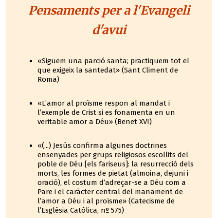
Pensaments per a l'Evangeli
d'avui
«Siguem una parció santa; practiquem tot el
que exigeix la santedat» (Sant Climent de
Roma)
«L’amor al proïsme respon al mandat i
l’exemple de Crist si es fonamenta en un
veritable amor a Déu» (Benet XVI)
«(...) Jesús confirma algunes doctrines
ensenyades per grups religiosos escollits del
poble de Déu [els fariseus]: la resurrecció dels
morts, les formes de pietat (almoina, dejuni i
oració), el costum d’adreçar-se a Déu com a
Pare i el caràcter central del manament de
l’amor a Déu i al proïsme» (Catecisme de
l’Església Catòlica, nº 575)