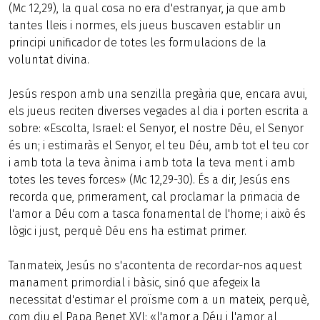
(Mc 12,29), la qual cosa no era d'estranyar, ja que amb
tantes lleis i normes, els jueus buscaven establir un
principi unificador de totes les formulacions de la
voluntat divina.
Jesús respon amb una senzilla pregària que, encara avui,
els jueus reciten diverses vegades al dia i porten escrita a
sobre: «Escolta, Israel: el Senyor, el nostre Déu, el Senyor
és un; i estimaràs el Senyor, el teu Déu, amb tot el teu cor
i amb tota la teva ànima i amb tota la teva ment i amb
totes les teves forces» (Mc 12,29-30). És a dir, Jesús ens
recorda que, primerament, cal proclamar la primacia de
l'amor a Déu com a tasca fonamental de l'home; i això és
lògic i just, perquè Déu ens ha estimat primer.
Tanmateix, Jesús no s'acontenta de recordar-nos aquest
manament primordial i bàsic, sinó que afegeix la
necessitat d'estimar el proïsme com a un mateix, perquè,
com diu el Papa Benet XVI: «l'amor a Déu i l'amor al