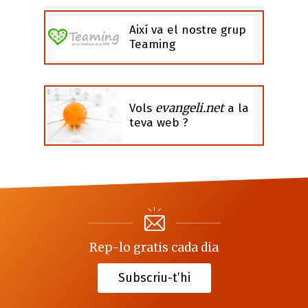
Així va el nostre grup
Teaming
evangeli.net
Vols
a la
teva web ?
Rep-lo gratis cada dia
Subscriu-t’hi