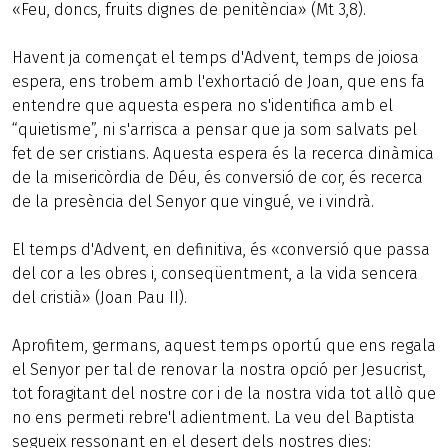
«Feu, doncs, fruits dignes de penitència» (Mt 3,8).
Havent ja començat el temps d'Advent, temps de joiosa
espera, ens trobem amb l'exhortació de Joan, que ens fa
entendre que aquesta espera no s'identifica amb el
“quietisme”, ni s'arrisca a pensar que ja som salvats pel
fet de ser cristians. Aquesta espera és la recerca dinàmica
de la misericòrdia de Déu, és conversió de cor, és recerca
de la presència del Senyor que vingué, ve i vindrà.
El temps d'Advent, en definitiva, és «conversió que passa
del cor a les obres i, conseqüentment, a la vida sencera
del cristià» (Joan Pau II).
Aprofitem, germans, aquest temps oportú que ens regala
el Senyor per tal de renovar la nostra opció per Jesucrist,
tot foragitant del nostre cor i de la nostra vida tot allò que
no ens permeti rebre'l adientment. La veu del Baptista
segueix ressonant en el desert dels nostres dies: