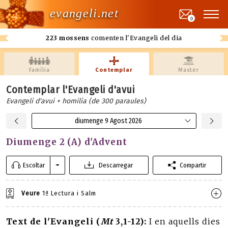
evangeli.net
0
223 mossens
comenten l'Evangeli del dia
Família
Contemplar
Master
Contemplar l'Evangeli d'avui
Evangeli d'avui + homilía (de 300 paraules)
diumenge 9 Agost 2026
Diumenge 2 (A) d'Advent
Escoltar
Descarregar
Compartir
Veure
1ª Lectura i Salm
Text de l'Evangeli (
Mt
3,1-12):
I en aquells dies