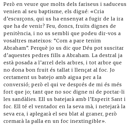
Però en veure que molts dels fariseus i saduceus
venien al seu baptisme, els digué: «Cria
d’escurçons, qui us ha ensenyat a fugir de la ira
que ha de venir? Feu, doncs, fruits dignes de
penitència, i no us sembli que podeu dir-vos a
vosaltres mateixos: “Com a pare tenim
Abraham”. Perquè jo us dic que Déu pot suscitar
d’aquestes pedres fills a Abraham. La destral ja
està posada a l’arrel dels arbres, i tot arbre que
no dona bon fruit és tallat i llençat al foc. Jo
certament us batejo amb aigua per a la
conversió; però el qui ve després de mi és més
fort que jo; tant que no soc digne ni de portar-li
les sandàlies. Ell us batejarà amb l’Esperit Sant i
foc. Ell té el ventador en la seva mà, i netejarà la
seva era, i aplegarà el seu blat al graner, però
cremarà la palla en un foc inextingible».