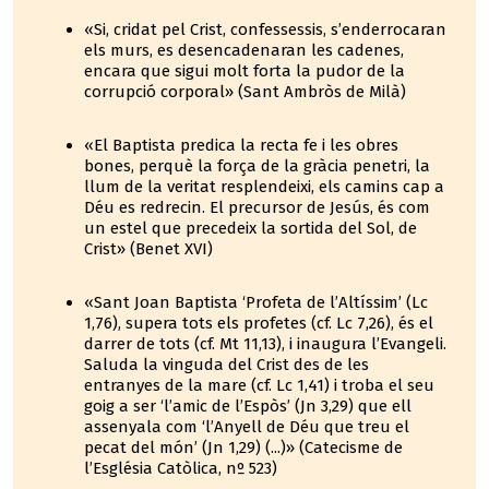
«Si, cridat pel Crist, confessessis, s’enderrocaran
els murs, es desencadenaran les cadenes,
encara que sigui molt forta la pudor de la
corrupció corporal» (Sant Ambròs de Milà)
«El Baptista predica la recta fe i les obres
bones, perquè la força de la gràcia penetri, la
llum de la veritat resplendeixi, els camins cap a
Déu es redrecin. El precursor de Jesús, és com
un estel que precedeix la sortida del Sol, de
Crist» (Benet XVI)
«Sant Joan Baptista ‘Profeta de l’Altíssim’ (Lc
1,76), supera tots els profetes (cf. Lc 7,26), és el
darrer de tots (cf. Mt 11,13), i inaugura l’Evangeli.
Saluda la vinguda del Crist des de les
entranyes de la mare (cf. Lc 1,41) i troba el seu
goig a ser ‘l’amic de l’Espòs’ (Jn 3,29) que ell
assenyala com ‘l’Anyell de Déu que treu el
pecat del món’ (Jn 1,29) (...)» (Catecisme de
l’Església Catòlica, nº 523)