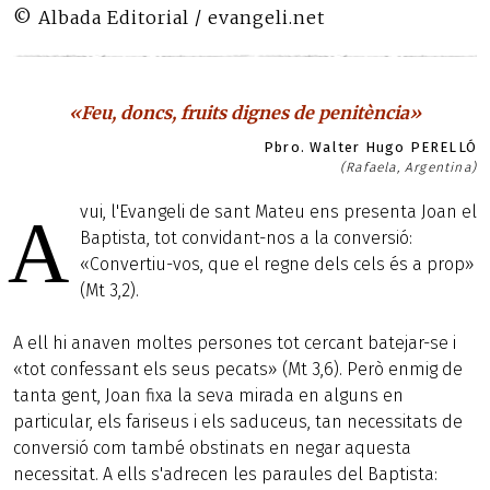
© Albada Editorial / evangeli.net
«Feu, doncs, fruits dignes de penitència»
Pbro. Walter Hugo PERELLÓ
(Rafaela, Argentina)
vui, l'Evangeli de sant Mateu ens presenta Joan el
A
Baptista, tot convidant-nos a la conversió:
«Convertiu-vos, que el regne dels cels és a prop»
(Mt 3,2).
A ell hi anaven moltes persones tot cercant batejar-se i
«tot confessant els seus pecats» (Mt 3,6). Però enmig de
tanta gent, Joan fixa la seva mirada en alguns en
particular, els fariseus i els saduceus, tan necessitats de
conversió com també obstinats en negar aquesta
necessitat. A ells s'adrecen les paraules del Baptista: