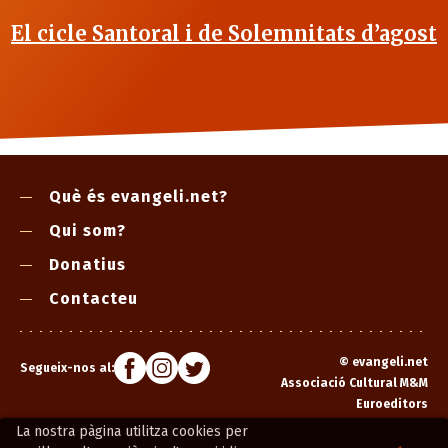
El cicle Santoral i de Solemnitats d’agost
Què és evangeli.net?
Qui som?
Donatius
Contacteu
©
evangeli.net
Segueix-nos al:
Associació Cultural M&M
Euroeditors
La nostra pàgina utilitza cookies per