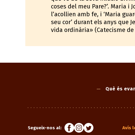
coses del meu Pare?’. Maria i 
l’acollien amb fe, i ‘Maria gu
seu cor’ durant els anys que J
vida ordinària» (Catecisme de l
Què és evan
Segueix-nos al:
Avís l