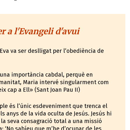
 a l'Evangeli d'avui
Eva va ser deslligat per l’obediència de
é una importància cabdal, perquè en
humanitat, Maria intervé singularment com
 cap a Ell» (Sant Joan Pau II)
ple és l’únic esdeveniment que trenca el
ls anys de la vida oculta de Jesús. Jesús hi
 la seva consagració total a una missió
na: ‘No sabíeu que m’he d’ocupar de les