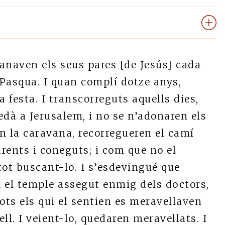
 anaven els seus pares [de Jesús] cada
 Pasqua. I quan complí dotze anys,
a festa. I transcorreguts aquells dies,
edà a Jerusalem, i no se n’adonaren els
en la caravana, recorregueren el camí
arents i coneguts; i com que no el
tot buscant-lo. I s’esdevingué que
n el temple assegut enmig dels doctors,
tots els qui el sentien es meravellaven
ell. I veient-lo, quedaren meravellats. I