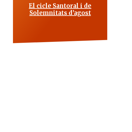
El cicle Santoral i de
Solemnitats d’agost