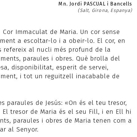
Mn. Jordi PASCUAL i Bancells
(Salt, Girona, Espanya)
l Cor Immaculat de Maria. Un cor sense
ment a escoltar-lo i a obeir-lo. El cor, en
s refereix al nucli més profund de la
ments, paraules i obres. Què brolla del
a, disponibilitat, esperit de servei,
aïment, i tot un reguitzell inacabable de
s paraules de Jesús: «On és el teu tresor,
 El tresor de Maria és el seu Fill, i en Ell hi
ents, paraules i obres de Maria tenen com a
ar al Senyor.