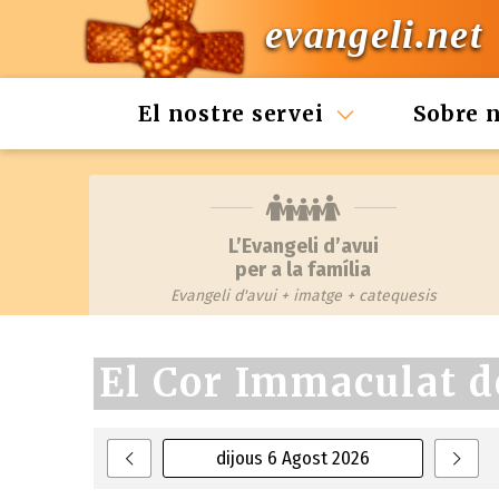
evangeli.net
El nostre servei
Sobre 
L’Evangeli d’avui
per a la família
Evangeli d'avui + imatge + catequesis
El Cor Immaculat d
dijous 6 Agost 2026