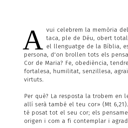
A
vui celebrem la memòria de
taca, ple de Déu, obert total
el llenguatge de la Bíblia, e
persona, d'on brollen tots els pensa
Cor de Maria? Fe, obediència, tendres
fortalesa, humilitat, senzillesa, agr
virtuts.
Per què? La resposta la trobem en le
allí serà també el teu cor» (Mt 6,21).
té posat tot el seu cor; els pensam
origen i com a fi contemplar i agrad