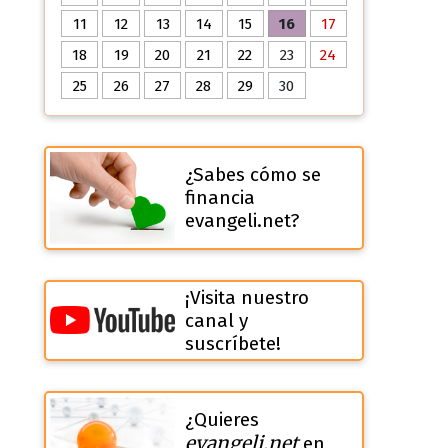
11
12
13
14
15
16
17
18
19
20
21
22
23
24
25
26
27
28
29
30
¿Sabes cómo se
financia
evangeli.net?
¡Visita nuestro
canal y
suscríbete!
¿Quieres
evangeli.net
en