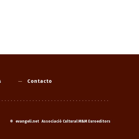
s
Contacto
©
evangeli.net
Associació Cultural M&M Euroeditors