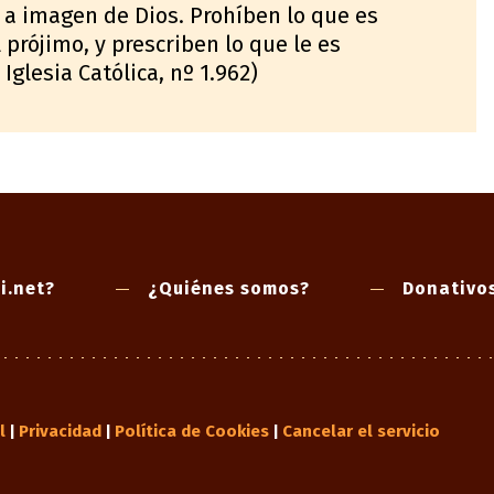
a imagen de Dios. Prohíben lo que es
 prójimo, y prescriben lo que le es
Iglesia Católica, nº 1.962)
i.net?
¿Quiénes somos?
Donativo
l
Privacidad
Política de Cookies
Cancelar el servicio
|
|
|