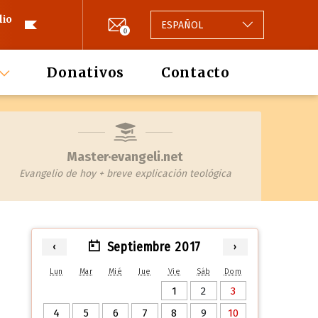
lio
ESPAÑOL
0
Donativos
Contacto
Master·evangeli.net
Evangelio de hoy + breve explicación teológica
Septiembre 2017
‹
›
Lun
Mar
Mié
Jue
Vie
Sáb
Dom
1
2
3
4
5
6
7
8
9
10