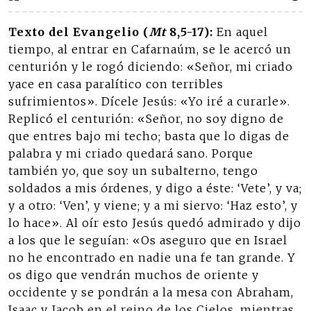
Texto del Evangelio (
Mt
8,5-17):
En aquel
tiempo, al entrar en Cafarnaúm, se le acercó un
centurión y le rogó diciendo: «Señor, mi criado
yace en casa paralítico con terribles
sufrimientos». Dícele Jesús: «Yo iré a curarle».
Replicó el centurión: «Señor, no soy digno de
que entres bajo mi techo; basta que lo digas de
palabra y mi criado quedará sano. Porque
también yo, que soy un subalterno, tengo
soldados a mis órdenes, y digo a éste: ‘Vete’, y va;
y a otro: ‘Ven’, y viene; y a mi siervo: ‘Haz esto’, y
lo hace». Al oír esto Jesús quedó admirado y dijo
a los que le seguían: «Os aseguro que en Israel
no he encontrado en nadie una fe tan grande. Y
os digo que vendrán muchos de oriente y
occidente y se pondrán a la mesa con Abraham,
Isaac y Jacob en el reino de los Cielos, mientras