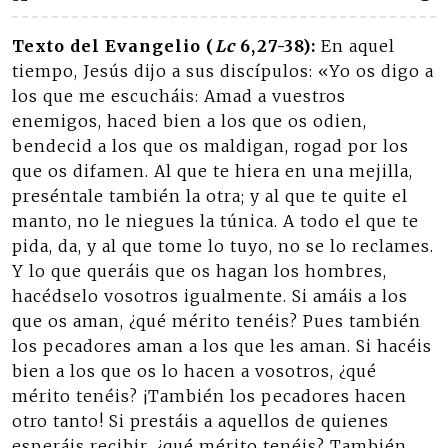
Texto del Evangelio (
Lc
6,27-38):
En aquel
tiempo, Jesús dijo a sus discípulos: «Yo os digo a
los que me escucháis: Amad a vuestros
enemigos, haced bien a los que os odien,
bendecid a los que os maldigan, rogad por los
que os difamen. Al que te hiera en una mejilla,
preséntale también la otra; y al que te quite el
manto, no le niegues la túnica. A todo el que te
pida, da, y al que tome lo tuyo, no se lo reclames.
Y lo que queráis que os hagan los hombres,
hacédselo vosotros igualmente. Si amáis a los
que os aman, ¿qué mérito tenéis? Pues también
los pecadores aman a los que les aman. Si hacéis
bien a los que os lo hacen a vosotros, ¿qué
mérito tenéis? ¡También los pecadores hacen
otro tanto! Si prestáis a aquellos de quienes
esperáis recibir, ¿qué mérito tenéis? También