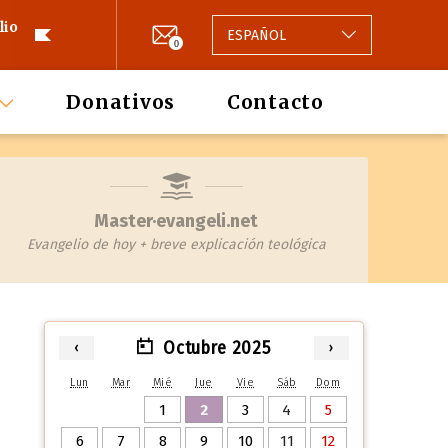
lio
ESPAÑOL
0
Donativos
Contacto
Master·evangeli.net
Evangelio de hoy + breve explicación teológica
Octubre 2025
‹
›
Lun
Mar
Mié
Jue
Vie
Sáb
Dom
1
2
3
4
5
6
7
8
9
10
11
12