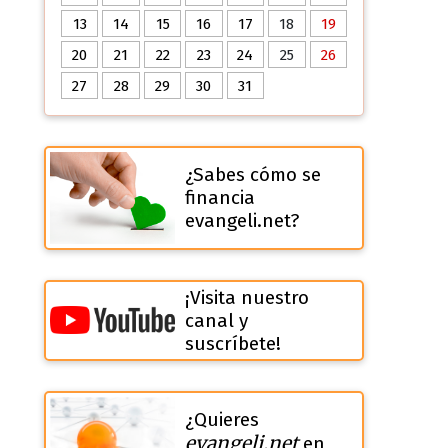
13
14
15
16
17
18
19
20
21
22
23
24
25
26
27
28
29
30
31
¿Sabes cómo se
financia
evangeli.net?
¡Visita nuestro
canal y
suscríbete!
¿Quieres
evangeli.net
en