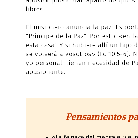
apóstol puede dar, aparte de que s
libres.
El misionero anuncia la paz. Es port
“Príncipe de la Paz”. Por esto, «en l
esta casa’. Y si hubiere allí un hijo 
se volverá a vosotros» (Lc 10,5-6). 
yo personal, tienen necesidad de Pa
apasionante.
Pensamientos par
«La fe nace del mensaje, y el 