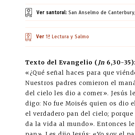
Ver santoral:
San Anselmo de Canterbury, 
Ver
1ª Lectura y Salmo
Texto del Evangelio (
Jn
6,30-35)
«¿Qué señal haces para que viéndo
Nuestros padres comieron el maná 
del cielo les dio a comer». Jesús 
digo: No fue Moisés quien os dio el
el verdadero pan del cielo; porque 
da la vida al mundo». Entonces le
pan». Les dijo Jesús: «Yo soy el pa