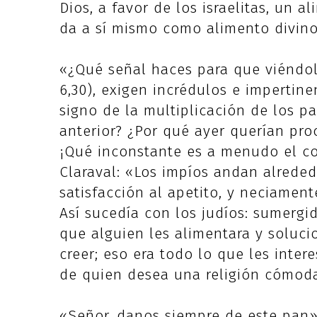
Dios, a favor de los israelitas, un a
da a sí mismo como alimento divino
«¿Qué señal haces para que viéndola
6,30), exigen incrédulos e impertine
signo de la multiplicación de los p
anterior? ¿Por qué ayer querían pro
¡Qué inconstante es a menudo el c
Claraval: «Los impíos andan alreded
satisfacción al apetito, y neciament
Así sucedía con los judíos: sumergi
que alguien les alimentara y soluci
creer; eso era todo lo que les inter
de quien desea una religión cómod
«Señor, danos siempre de este pan» 