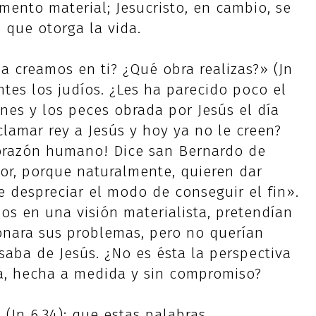
limento material; Jesucristo, en cambio, se
 que otorga la vida.
 creamos en ti? ¿Qué obra realizas?» (Jn
ntes los judíos. ¿Les ha parecido poco el
anes y los peces obrada por Jesús el día
clamar rey a Jesús y hoy ya no le creen?
orazón humano! Dice san Bernardo de
or, porque naturalmente, quieren dar
e despreciar el modo de conseguir el fin».
dos en una visión materialista, pretendían
onara sus problemas, pero no querían
esaba de Jesús. ¿No es ésta la perspectiva
a, hecha a medida y sin compromiso?
(Jn 6,34): que estas palabras,