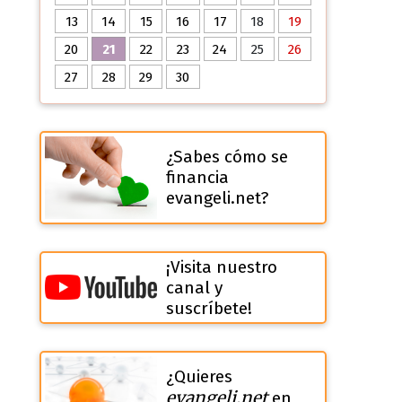
13
14
15
16
17
18
19
20
21
22
23
24
25
26
27
28
29
30
¿Sabes cómo se
financia
evangeli.net?
¡Visita nuestro
canal y
suscríbete!
¿Quieres
evangeli.net
en