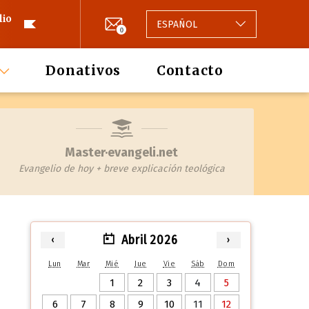
lio
ESPAÑOL
0
Donativos
Contacto
Master·evangeli.net
Evangelio de hoy + breve explicación teológica
Abril 2026
‹
›
Lun
Mar
Mié
Jue
Vie
Sáb
Dom
1
2
3
4
5
6
7
8
9
10
11
12