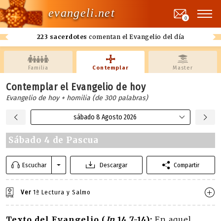
evangeli.net
0
223 sacerdotes
comentan el Evangelio del día
Familia
Contemplar
Master
Contemplar el Evangelio de hoy
Evangelio de hoy + homilia (de 300 palabras)
sábado 8 Agosto 2026
Sábado 4 de Pascua
Escuchar
Descargar
Compartir
Ver
1ª Lectura y Salmo
Texto del Evangelio (
Jn
14,7-14):
En aquel