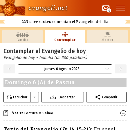
evangeli.net
0
223 sacerdotes
comentan el Evangelio del día
Familia
Contemplar
Master
Contemplar el Evangelio de hoy
Evangelio de hoy + homilia (de 300 palabras)
jueves 6 Agosto 2026
Domingo 6 (A) de Pascua
Escuchar
Descargar
Compartir
Ver
1ª Lectura y Salmo
Texto del Evangelio (
Jn
14,15-21):
En aquel