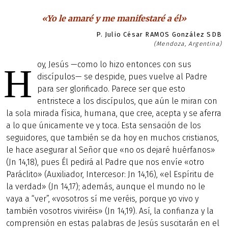
«Yo le amaré y me manifestaré a él»
P. Julio César RAMOS González SDB
(Mendoza, Argentina)
oy, Jesús —como lo hizo entonces con sus
H
discípulos— se despide, pues vuelve al Padre
para ser glorificado. Parece ser que esto
entristece a los discípulos, que aún le miran con
la sola mirada física, humana, que cree, acepta y se aferra
a lo que únicamente ve y toca. Esta sensación de los
seguidores, que también se da hoy en muchos cristianos,
le hace asegurar al Señor que «no os dejaré huérfanos»
(Jn 14,18), pues Él pedirá al Padre que nos envíe «otro
Paráclito» (Auxiliador, Intercesor: Jn 14,16), «el Espíritu de
la verdad» (Jn 14,17); además, aunque el mundo no le
vaya a “ver”, «vosotros sí me veréis, porque yo vivo y
también vosotros viviréis» (Jn 14,19). Así, la confianza y la
comprensión en estas palabras de Jesús suscitarán en el