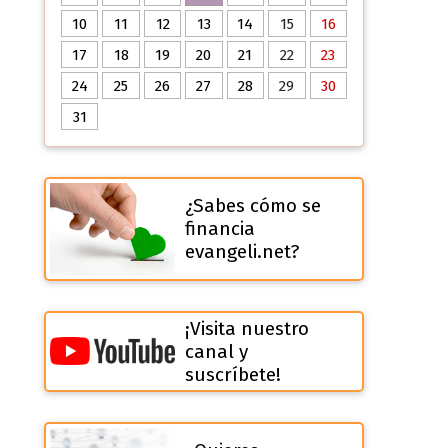
10
11
12
13
14
15
16
17
18
19
20
21
22
23
24
25
26
27
28
29
30
31
¿Sabes cómo se
financia
evangeli.net?
¡Visita nuestro
canal y
suscríbete!