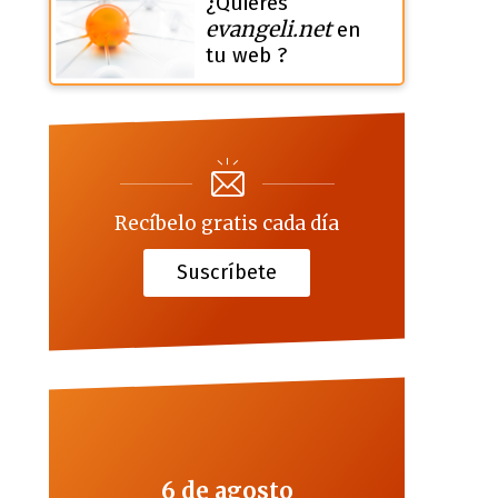
¿Quieres
evangeli.net
en
tu web ?
Recíbelo gratis cada día
Suscríbete
6 de agosto