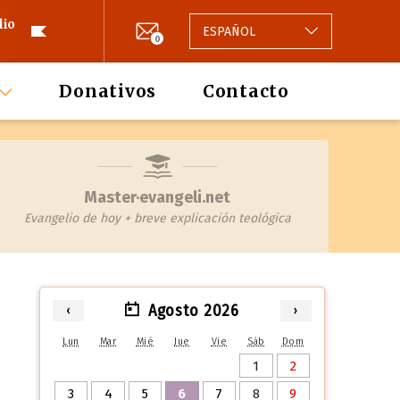
lio
ESPAÑOL
0
Donativos
Contacto
Master·evangeli.net
Evangelio de hoy + breve explicación teológica
Agosto 2026
‹
›
Lun
Mar
Mié
Jue
Vie
Sáb
Dom
1
2
3
4
5
6
7
8
9