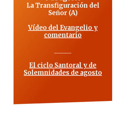
La Transfiguración del
Señor (A)
Vídeo del Evangelio y
comentario
_______
El ciclo Santoral y de
Solemnidades de agosto