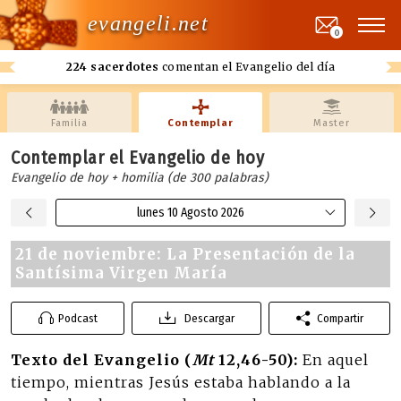
evangeli.net
0
224 sacerdotes
comentan el Evangelio del día
Familia
Contemplar
Master
Contemplar el Evangelio de hoy
Evangelio de hoy + homilia (de 300 palabras)
lunes 10 Agosto 2026
21 de noviembre: La Presentación de la
Santísima Virgen María
Podcast
Descargar
Compartir
Texto del Evangelio (
Mt
12,46-50):
En aquel
tiempo, mientras Jesús estaba hablando a la