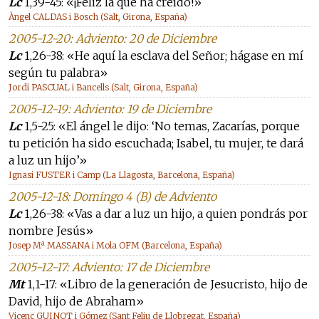
Lc
1,39-45: «¡Feliz la que ha creído!»
Àngel CALDAS i Bosch (Salt, Girona, España)
2005-12-20: Adviento: 20 de Diciembre
Lc
1,26-38: «He aquí la esclava del Señor; hágase en mí
según tu palabra»
Jordi PASCUAL i Bancells (Salt, Girona, España)
2005-12-19: Adviento: 19 de Diciembre
Lc
1,5-25: «El ángel le dijo: ‘No temas, Zacarías, porque
tu petición ha sido escuchada; Isabel, tu mujer, te dará
a luz un hijo’»
Ignasi FUSTER i Camp (La Llagosta, Barcelona, España)
2005-12-18: Domingo 4 (B) de Adviento
Lc
1,26-38: «Vas a dar a luz un hijo, a quien pondrás por
nombre Jesús»
Josep Mª MASSANA i Mola OFM (Barcelona, España)
2005-12-17: Adviento: 17 de Diciembre
Mt
1,1-17: «Libro de la generación de Jesucristo, hijo de
David, hijo de Abraham»
Vicenç GUINOT i Gómez (Sant Feliu de Llobregat, España)