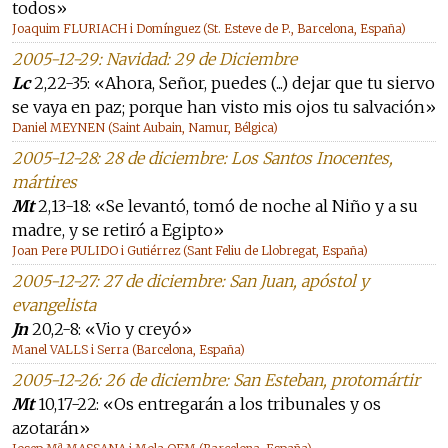
todos»
Joaquim FLURIACH i Domínguez (St. Esteve de P., Barcelona, España)
2005-12-29: Navidad: 29 de Diciembre
Lc
2,22-35: «Ahora, Señor, puedes (...) dejar que tu siervo
se vaya en paz; porque han visto mis ojos tu salvación»
Daniel MEYNEN (Saint Aubain, Namur, Bélgica)
2005-12-28: 28 de diciembre: Los Santos Inocentes,
mártires
Mt
2,13-18: «Se levantó, tomó de noche al Niño y a su
madre, y se retiró a Egipto»
Joan Pere PULIDO i Gutiérrez (Sant Feliu de Llobregat, España)
2005-12-27: 27 de diciembre: San Juan, apóstol y
evangelista
Jn
20,2-8: «Vio y creyó»
Manel VALLS i Serra (Barcelona, España)
2005-12-26: 26 de diciembre: San Esteban, protomártir
Mt
10,17-22: «Os entregarán a los tribunales y os
azotarán»