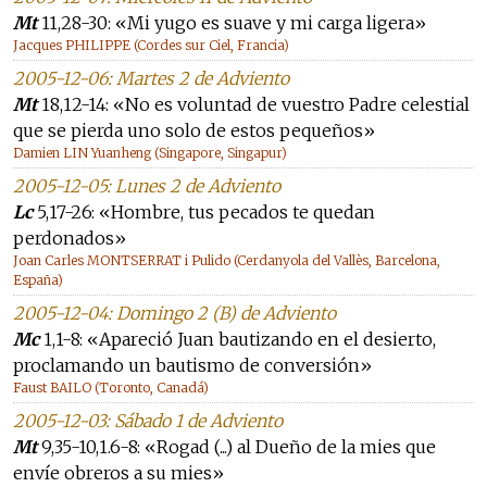
Mt
11,28-30: «Mi yugo es suave y mi carga ligera»
Jacques PHILIPPE (Cordes sur Ciel, Francia)
2005-12-06: Martes 2 de Adviento
Mt
18,12-14: «No es voluntad de vuestro Padre celestial
que se pierda uno solo de estos pequeños»
Damien LIN Yuanheng (Singapore, Singapur)
2005-12-05: Lunes 2 de Adviento
Lc
5,17-26: «Hombre, tus pecados te quedan
perdonados»
Joan Carles MONTSERRAT i Pulido (Cerdanyola del Vallès, Barcelona,
España)
2005-12-04: Domingo 2 (B) de Adviento
Mc
1,1-8: «Apareció Juan bautizando en el desierto,
proclamando un bautismo de conversión»
Faust BAILO (Toronto, Canadá)
2005-12-03: Sábado 1 de Adviento
Mt
9,35-10,1.6-8: «Rogad (...) al Dueño de la mies que
envíe obreros a su mies»