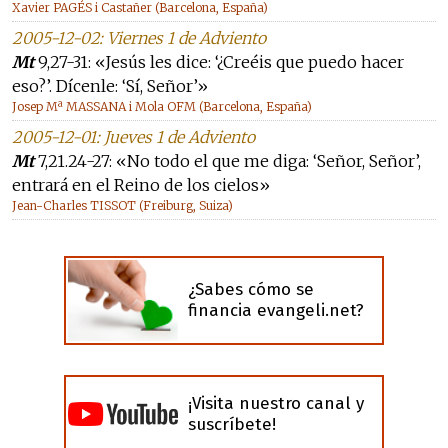
Xavier PAGÉS i Castañer (Barcelona, España)
2005-12-02: Viernes 1 de Adviento
Mt
9,27-31: «Jesús les dice: ‘¿Creéis que puedo hacer
eso?’. Dícenle: ‘Sí, Señor’»
Josep Mª MASSANA i Mola OFM (Barcelona, España)
2005-12-01: Jueves 1 de Adviento
Mt
7,21.24-27: «No todo el que me diga: ‘Señor, Señor’,
entrará en el Reino de los cielos»
Jean-Charles TISSOT (Freiburg, Suiza)
¿Sabes cómo se
financia evangeli.net?
¡Visita nuestro canal y
suscríbete!