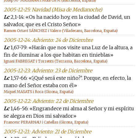
Josep Mª MASSANA i Mola OFM (Barcelona, España)
2005-12-25: Navidad (Misa de Medianoche)
Lc
2,1-14: «Os ha nacido hoy, en la ciudad de David, un
salvador, que es el Cristo Señor»
Ramon Octavi SÁNCHEZ i Valero (Viladecans, Barcelona, España)
2005-12-24: Adviento: 24 de Diciembre
Lc
1,67-79: «Harán que nos visite una Luz de la altura, a
fin de iluminar a los que habitan en tinieblas»
Ignasi FABREGAT i Torrents (Terrassa, Barcelona, España)
2005-12-23: Adviento: 23 de Diciembre
Lc
1,57-66: «‘¿Qué será este niño?’. Porque, en efecto, la
mano del Señor estaba con él»
Miquel MASATS i Roca (Girona, España)
2005-12-22: Adviento: 22 de Diciembre
Lc
1,46-56: «Engrandece mi alma al Señor y mi espíritu
se alegra en Dios mi salvador»
Francesc PERARNAU i Cañellas (Girona, España)
2005-12-21: Adviento: 21 de Diciembre