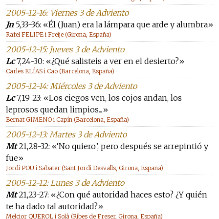
2005-12-16: Viernes 3 de Adviento
Jn
5,33-36: «Él (Juan) era la lámpara que arde y alumbra»
Rafel FELIPE i Freije (Girona, España)
2005-12-15: Jueves 3 de Adviento
Lc
7,24-30: «¿Qué salisteis a ver en el desierto?»
Carles ELÍAS i Cao (Barcelona, España)
2005-12-14: Miércoles 3 de Adviento
Lc
7,19-23: «Los ciegos ven, los cojos andan, los
leprosos quedan limpios...»
Bernat GIMENO i Capín (Barcelona, España)
2005-12-13: Martes 3 de Adviento
Mt
21,28-32: «‘No quiero’, pero después se arrepintió y
fue»
Jordi POU i Sabater (Sant Jordi Desvalls, Girona, España)
2005-12-12: Lunes 3 de Adviento
Mt
21,23-27: «¿Con qué autoridad haces esto? ¿Y quién
te ha dado tal autoridad?»
Melcior QUEROL i Solà (Ribes de Freser, Girona, España)