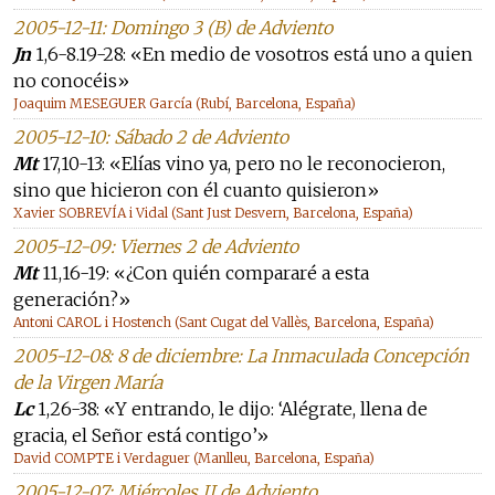
2005-12-11: Domingo 3 (B) de Adviento
Jn
1,6-8.19-28: «En medio de vosotros está uno a quien
no conocéis»
Joaquim MESEGUER García (Rubí, Barcelona, España)
2005-12-10: Sábado 2 de Adviento
Mt
17,10-13: «Elías vino ya, pero no le reconocieron,
sino que hicieron con él cuanto quisieron»
Xavier SOBREVÍA i Vidal (Sant Just Desvern, Barcelona, España)
2005-12-09: Viernes 2 de Adviento
Mt
11,16-19: «¿Con quién compararé a esta
generación?»
Antoni CAROL i Hostench (Sant Cugat del Vallès, Barcelona, España)
2005-12-08: 8 de diciembre: La Inmaculada Concepción
de la Virgen María
Lc
1,26-38: «Y entrando, le dijo: ‘Alégrate, llena de
gracia, el Señor está contigo’»
David COMPTE i Verdaguer (Manlleu, Barcelona, España)
2005-12-07: Miércoles II de Adviento