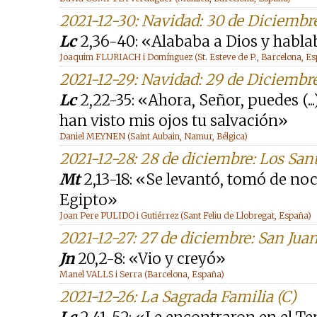
2021-12-30: Navidad: 30 de Diciembr
Lc
2,36-40: «Alababa a Dios y habla
Joaquim FLURIACH i Domínguez (St. Esteve de P., Barcelona, E
2021-12-29: Navidad: 29 de Diciembr
Lc
2,22-35: «Ahora, Señor, puedes (...
han visto mis ojos tu salvación»
Daniel MEYNEN (Saint Aubain, Namur, Bélgica)
2021-12-28: 28 de diciembre: Los San
Mt
2,13-18: «Se levantó, tomó de noch
Egipto»
Joan Pere PULIDO i Gutiérrez (Sant Feliu de Llobregat, España)
2021-12-27: 27 de diciembre: San Juan
Jn
20,2-8: «Vio y creyó»
Manel VALLS i Serra (Barcelona, España)
2021-12-26: La Sagrada Familia (C)