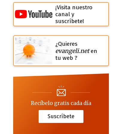
¡Visita nuestro
canal y
suscríbete!
¿Quieres
evangeli.net
en
tu web ?
Recíbelo gratis cada día
Suscríbete