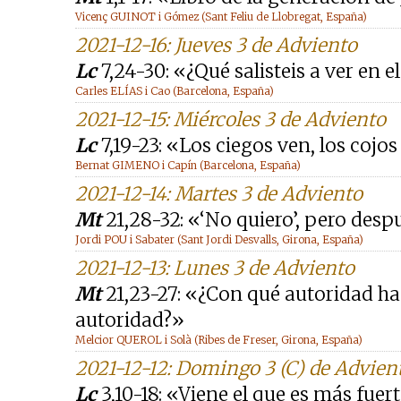
Vicenç GUINOT i Gómez (Sant Feliu de Llobregat, España)
2021-12-16: Jueves 3 de Adviento
Lc
7,24-30: «¿Qué salisteis a ver en e
Carles ELÍAS i Cao (Barcelona, España)
2021-12-15: Miércoles 3 de Adviento
Lc
7,19-23: «Los ciegos ven, los cojo
Bernat GIMENO i Capín (Barcelona, España)
2021-12-14: Martes 3 de Adviento
Mt
21,28-32: «‘No quiero’, pero despu
Jordi POU i Sabater (Sant Jordi Desvalls, Girona, España)
2021-12-13: Lunes 3 de Adviento
Mt
21,23-27: «¿Con qué autoridad hac
autoridad?»
Melcior QUEROL i Solà (Ribes de Freser, Girona, España)
2021-12-12: Domingo 3 (C) de Advien
Lc
3,10-18: «Viene el que es más fuer