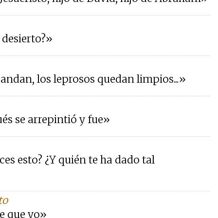
l desierto?»
s andan, los leprosos quedan limpios...»
és se arrepintió y fue»
es esto? ¿Y quién te ha dado tal
to
te que yo»