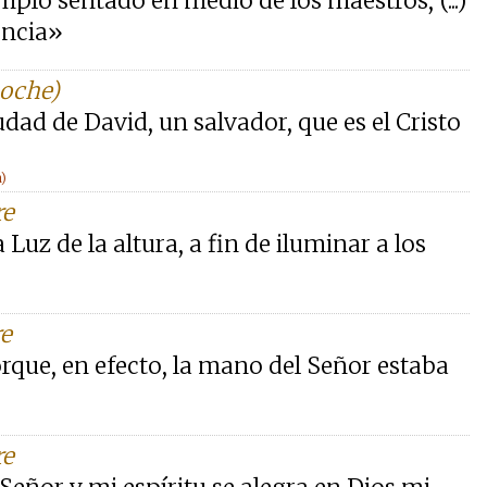
plo sentado en medio de los maestros, (...)
encia»
noche)
udad de David, un salvador, que es el Cristo
)
re
Luz de la altura, a fin de iluminar a los
re
Porque, en efecto, la mano del Señor estaba
re