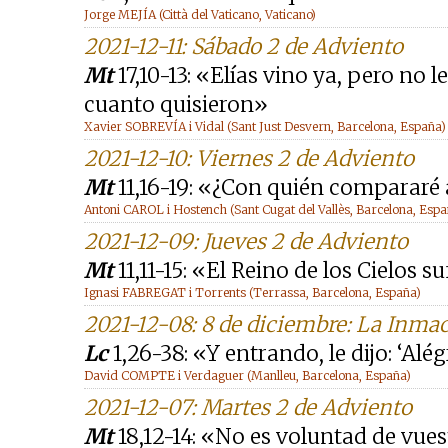
Jorge MEJÍA (Città del Vaticano, Vaticano)
2021-12-11: Sábado 2 de Adviento
Mt
17,10-13: «Elías vino ya, pero no 
cuanto quisieron»
Xavier SOBREVÍA i Vidal (Sant Just Desvern, Barcelona, España)
2021-12-10: Viernes 2 de Adviento
Mt
11,16-19: «¿Con quién compararé 
Antoni CAROL i Hostench (Sant Cugat del Vallès, Barcelona, Espa
2021-12-09: Jueves 2 de Adviento
Mt
11,11-15: «El Reino de los Cielos s
Ignasi FABREGAT i Torrents (Terrassa, Barcelona, España)
2021-12-08: 8 de diciembre: La Inma
Lc
1,26-38: «Y entrando, le dijo: ‘Alég
David COMPTE i Verdaguer (Manlleu, Barcelona, España)
2021-12-07: Martes 2 de Adviento
Mt
18,12-14: «No es voluntad de vues