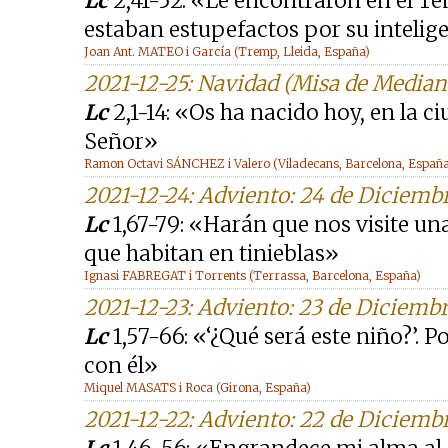
Lc
2,41-52: «Le encontraron en el Tem
estaban estupefactos por su intelig
Joan Ant. MATEO i García (Tremp, Lleida, España)
2021-12-25: Navidad (Misa de Media
Lc
2,1-14: «Os ha nacido hoy, en la ci
Señor»
Ramon Octavi SÁNCHEZ i Valero (Viladecans, Barcelona, España
2021-12-24: Adviento: 24 de Diciemb
Lc
1,67-79: «Harán que nos visite una 
que habitan en tinieblas»
Ignasi FABREGAT i Torrents (Terrassa, Barcelona, España)
2021-12-23: Adviento: 23 de Diciemb
Lc
1,57-66: «‘¿Qué será este niño?’. 
con él»
Miquel MASATS i Roca (Girona, España)
2021-12-22: Adviento: 22 de Diciemb