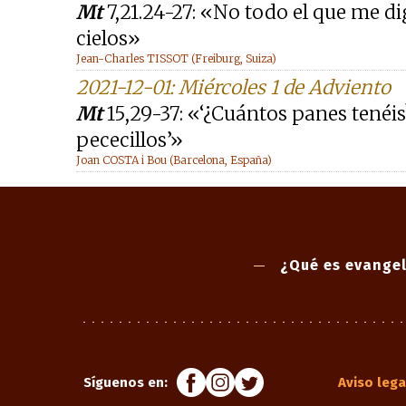
Mt
7,21.24-27: «No todo el que me dig
cielos»
Jean-Charles TISSOT (Freiburg, Suiza)
2021-12-01: Miércoles 1 de Adviento
Mt
15,29-37: «‘¿Cuántos panes tenéis?’
pececillos’»
Joan COSTA i Bou (Barcelona, España)
¿Qué es evangel
Síguenos en:
Aviso lega