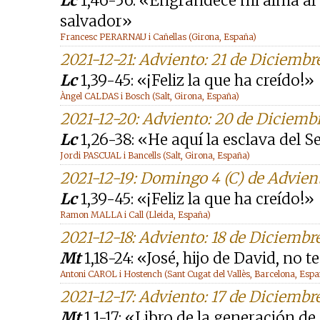
Lc
1,46-56: «Engrandece mi alma al S
salvador»
Francesc PERARNAU i Cañellas (Girona, España)
2021-12-21: Adviento: 21 de Diciembr
Lc
1,39-45: «¡Feliz la que ha creído!»
Àngel CALDAS i Bosch (Salt, Girona, España)
2021-12-20: Adviento: 20 de Diciemb
Lc
1,26-38: «He aquí la esclava del 
Jordi PASCUAL i Bancells (Salt, Girona, España)
2021-12-19: Domingo 4 (C) de Advien
Lc
1,39-45: «¡Feliz la que ha creído!»
Ramon MALLA i Call (Lleida, España)
2021-12-18: Adviento: 18 de Diciembr
Mt
1,18-24: «José, hijo de David, no
Antoni CAROL i Hostench (Sant Cugat del Vallès, Barcelona, Espa
2021-12-17: Adviento: 17 de Diciembr
Mt
1,1-17: «Libro de la generación de