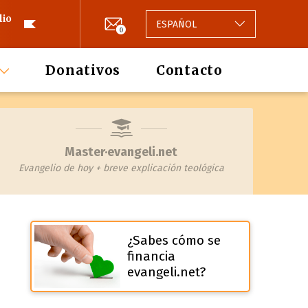
lio
ESPAÑOL
0
Donativos
Contacto
Master·evangeli.net
Evangelio de hoy + breve explicación teológica
¿Sabes cómo se
financia
evangeli.net?