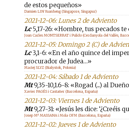
de estos pequeños»
Damien LIN Yuanheng (Singapore, Singapur)
2021-12-06: Lunes 2 de Adviento
Lc
5,17-26: «Hombre, tus pecados t
Joan Carles MONTSERRAT i Pulido (Cerdanyola del Vallès, Barc
2021-12-05: Domingo 2 (C) de Advie
Lc
3,1-6: «En el año quince del imper
procurador de Judea…»
Maciej SLYZ (Bialystok, Polonia)
2021-12-04: Sábado 1 de Adviento
Mt
9,35-10,1.6-8: «Rogad (...) al Due
Xavier PAGÉS i Castañer (Barcelona, España)
2021-12-03: Viernes 1 de Adviento
Mt
9,27-31: «Jesús les dice: ‘¿Creéis q
Josep Mª MASSANA i Mola OFM (Barcelona, España)
2021-12-02: Jueves 1 de Adviento