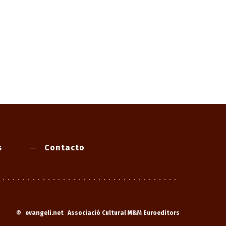
s
Contacto
©
evangeli.net
Associació Cultural M&M Euroeditors