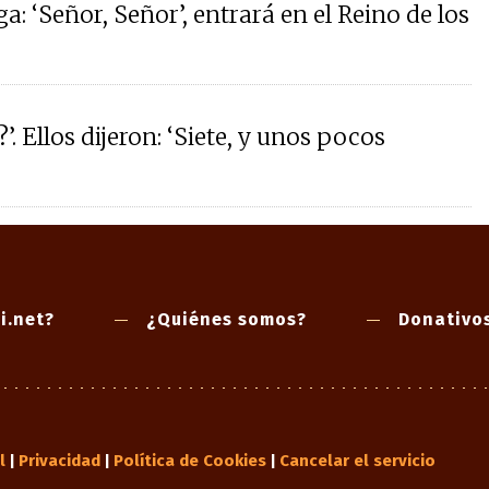
a: ‘Señor, Señor’, entrará en el Reino de los
. Ellos dijeron: ‘Siete, y unos pocos
i.net?
¿Quiénes somos?
Donativo
l
Privacidad
Política de Cookies
Cancelar el servicio
|
|
|