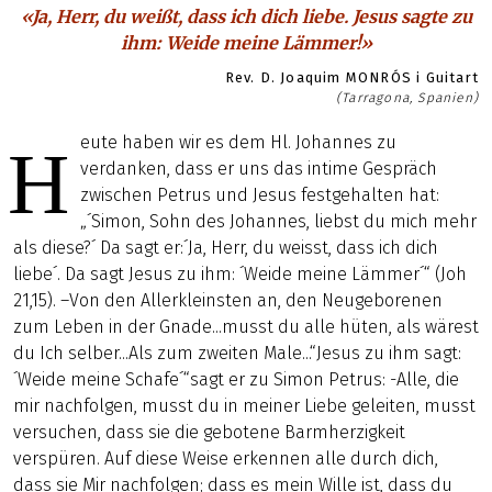
«Ja, Herr, du weißt, dass ich dich liebe. Jesus sagte zu
ihm: Weide meine Lämmer!»
Rev. D. Joaquim MONRÓS i Guitart
(Tarragona, Spanien)
eute haben wir es dem Hl. Johannes zu
H
verdanken, dass er uns das intime Gespräch
zwischen Petrus und Jesus festgehalten hat:
„´Simon, Sohn des Johannes, liebst du mich mehr
als diese?´ Da sagt er:´Ja, Herr, du weisst, dass ich dich
liebe´. Da sagt Jesus zu ihm: ´Weide meine Lämmer´“ (Joh
21,15). –Von den Allerkleinsten an, den Neugeborenen
zum Leben in der Gnade...musst du alle hüten, als wärest
du Ich selber...Als zum zweiten Male...“Jesus zu ihm sagt:
´Weide meine Schafe´“sagt er zu Simon Petrus: -Alle, die
mir nachfolgen, musst du in meiner Liebe geleiten, musst
versuchen, dass sie die gebotene Barmherzigkeit
verspüren. Auf diese Weise erkennen alle durch dich,
dass sie Mir nachfolgen; dass es mein Wille ist, dass du