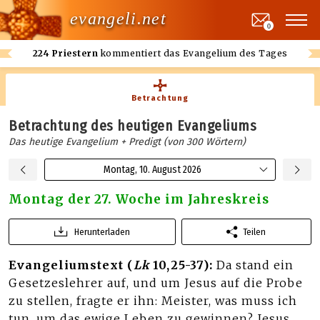
evangeli.net
0
224 Priestern
kommentiert das Evangelium des Tages
Betrachtung
Betrachtung des heutigen Evangeliums
Das heutige Evangelium + Predigt (von 300 Wörtern)
Montag, 10. August 2026
Montag der 27. Woche im Jahreskreis
Herunterladen
Teilen
Evangeliumstext (
Lk
10,25-37):
Da stand ein
Gesetzeslehrer auf, und um Jesus auf die Probe
zu stellen, fragte er ihn: Meister, was muss ich
tun, um das ewige Leben zu gewinnen? Jesus