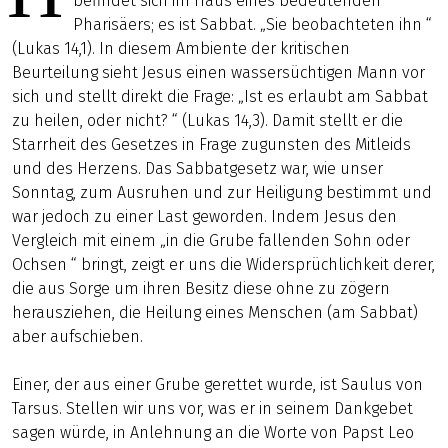
befindet sich im Haus eines bedeutenden
Pharisäers; es ist Sabbat. „Sie beobachteten ihn “
(Lukas 14,1). In diesem Ambiente der kritischen
Beurteilung sieht Jesus einen wassersüchtigen Mann vor
sich und stellt direkt die Frage: „Ist es erlaubt am Sabbat
zu heilen, oder nicht? “ (Lukas 14,3). Damit stellt er die
Starrheit des Gesetzes in Frage zugunsten des Mitleids
und des Herzens. Das Sabbatgesetz war, wie unser
Sonntag, zum Ausruhen und zur Heiligung bestimmt und
war jedoch zu einer Last geworden. Indem Jesus den
Vergleich mit einem „in die Grube fallenden Sohn oder
Ochsen “ bringt, zeigt er uns die Widersprüchlichkeit derer,
die aus Sorge um ihren Besitz diese ohne zu zögern
herausziehen, die Heilung eines Menschen (am Sabbat)
aber aufschieben.
Einer, der aus einer Grube gerettet wurde, ist Saulus von
Tarsus. Stellen wir uns vor, was er in seinem Dankgebet
sagen würde, in Anlehnung an die Worte von Papst Leo