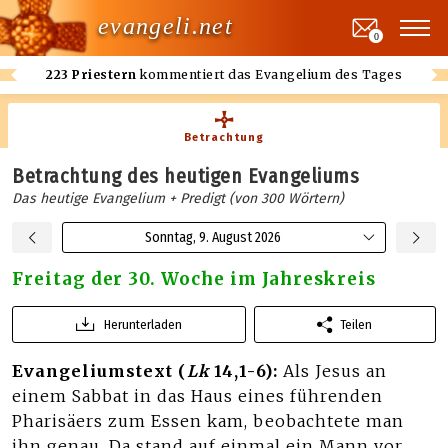
evangeli.net
0
223 Priestern
kommentiert das Evangelium des Tages
Betrachtung
Betrachtung des heutigen Evangeliums
Das heutige Evangelium + Predigt (von 300 Wörtern)
Sonntag, 9. August 2026
Freitag der 30. Woche im Jahreskreis
Herunterladen
Teilen
Evangeliumstext (
Lk
14,1-6):
Als Jesus an
einem Sabbat in das Haus eines führenden
Pharisäers zum Essen kam, beobachtete man
ihn genau. Da stand auf einmal ein Mann vor