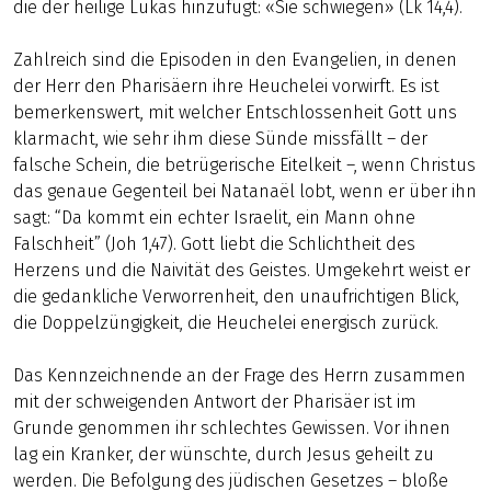
die der heilige Lukas hinzufügt: «Sie schwiegen» (Lk 14,4).
Zahlreich sind die Episoden in den Evangelien, in denen
der Herr den Pharisäern ihre Heuchelei vorwirft. Es ist
bemerkenswert, mit welcher Entschlossenheit Gott uns
klarmacht, wie sehr ihm diese Sünde missfällt – der
falsche Schein, die betrügerische Eitelkeit –, wenn Christus
das genaue Gegenteil bei Natanaël lobt, wenn er über ihn
sagt: “Da kommt ein echter Israelit, ein Mann ohne
Falschheit” (Joh 1,47). Gott liebt die Schlichtheit des
Herzens und die Naivität des Geistes. Umgekehrt weist er
die gedankliche Verworrenheit, den unaufrichtigen Blick,
die Doppelzüngigkeit, die Heuchelei energisch zurück.
Das Kennzeichnende an der Frage des Herrn zusammen
mit der schweigenden Antwort der Pharisäer ist im
Grunde genommen ihr schlechtes Gewissen. Vor ihnen
lag ein Kranker, der wünschte, durch Jesus geheilt zu
werden. Die Befolgung des jüdischen Gesetzes – bloße