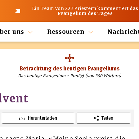
Ein Team von 223 Priestern kommentiert
das
Evangelium des Tages
ber uns
Ressourcen
Nachrich
Betrachtung des heutigen Evangeliums
Das heutige Evangelium + Predigt (von 300 Wörtern)
dvent
Herunterladen
Teilen
a sagte Maria: «Meine Seele preist die