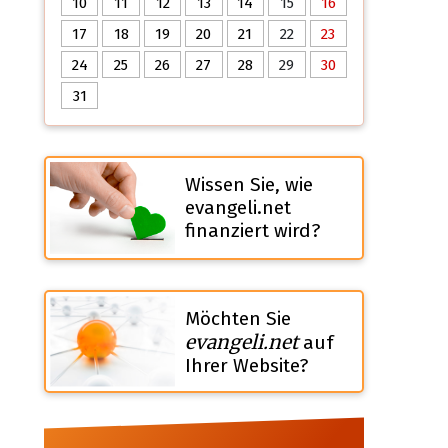
10
11
12
13
14
15
16
17
18
19
20
21
22
23
24
25
26
27
28
29
30
31
Wissen Sie, wie
evangeli.net
finanziert wird?
Möchten Sie
evangeli.net
auf
Ihrer Website?