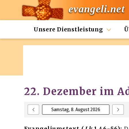
evangeli.net
Unsere Dienstleistung
Ü
22. Dezember im A
Samstag, 8. August 2026
Evangeliumstext (
Lk
1,46-56):
D