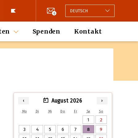
DEUTSCH
0
ten
Spenden
Kontakt
August 2026
‹
›
Mo
Di
Mi
Do
Fr
Sa
So
1
2
3
4
5
6
7
8
9