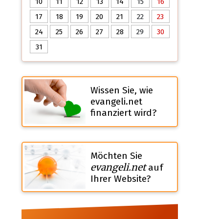
10
11
12
13
14
15
16
17
18
19
20
21
22
23
24
25
26
27
28
29
30
31
Wissen Sie, wie
evangeli.net
finanziert wird?
Möchten Sie
evangeli.net
auf
Ihrer Website?