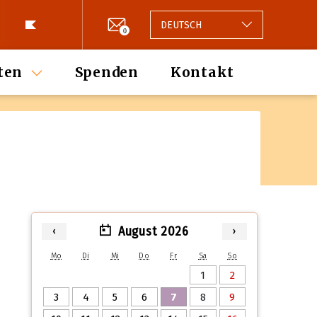
DEUTSCH
0
ten
Spenden
Kontakt
August 2026
‹
›
Mo
Di
Mi
Do
Fr
Sa
So
1
2
3
4
5
6
7
8
9