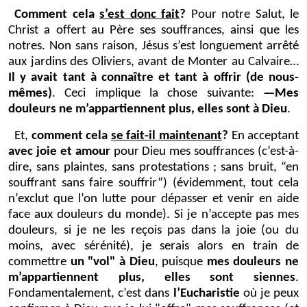
Comment cela
s’est donc fait
?
Pour notre Salut, le
Christ a offert au Père ses souffrances, ainsi que les
notres. Non sans raison, Jésus s’est longuement arrêté
aux jardins des Oliviers, avant de Monter au Calvaire…
Il y avait tant à connaître et tant à offrir (de nous-
mêmes)
. Ceci implique la chose suivante:
—Mes
douleurs ne m’appartiennent plus, elles sont à Dieu
.
Et,
comment cela
se fait-il maintenant
?
En acceptant
avec joie et amour
pour Dieu mes souffrances (c’est-à-
dire, sans plaintes, sans protestations ; sans bruit, “en
souffrant sans faire souffrir”) (évidemment, tout cela
n’exclut que l’on lutte pour dépasser et venir en aide
face aux douleurs du monde). Si je n’accepte pas mes
douleurs, si je ne les reçois pas dans la joie (ou du
moins, avec sérénité), je serais alors en train de
commettre
un "vol" à Dieu
, puisque
mes douleurs ne
m’appartiennent plus, elles sont siennes
.
Fondamentalement, c’est dans
l’Eucharistie
où je peux