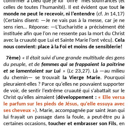
confirmer à Dieu que je lui "offre" mes souffrances (et
celles de toutes l’humanité). Il est évident que tout
le
monde ne peut le recevoir, ni l’entendre
(cf.
Jn
14,17)
(Certains disent: —Je ne vais pas à la messe, car je ne
sens rien… Réponse: —L’Eucharistie a précisément été
instituée afin que l’on ne ressente pas la mort du Christ
avec la cruauté que Lui et Sainte Marie l’ont vécu).
Cela
nous convient: place à la Foi et moins de sensiblerie!
7ème)
« Il était suivi d'une grande multitude des gens
du peuple, et de
femmes qui se frappaient la poitrine
et se lamentaient sur Lui
»
(
Lc
23,27). Là —au milieu
du chemin— se trouvait
la Vierge Marie
. Pourquoi
pleuraient-elles ? Parce qu’elles ne pouvaient supporter
de voir, de sentir l’extrême cruauté qui s’abattait sur le
Christ qu’elles aimaient (
développement :
« Elle versa
le parfum sur les pieds de Jésus, qu'elle essuya avec
ses cheveux »
). Marie, accompagnée par saint Jean qui
lui frayait un passage dans la foule, a peut-être pu à
certaines occasions,
toucher et embrasser son Fils
, en