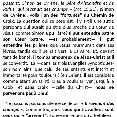
passant, Simon de Cyrène, le père d’Alexandre et de
Rufus, qui revenait des champs »
(
Mc
15,21).
¡Simon
de Cyrène!
, voilà l’
un des “fortunés” du Chemin de
Croix
. La question qui se pose est: Il y a-t-il une autre
personne qui aurait pu être plus proche du Cœur de
Jésus, comme Simon a pu l’être?
Il put entendre battre
son Cœur battre
;
—et probablement— il put
entendre les prières
que Jésus murmurait dans ses
lèvres, tandis qu’il peinait vers le Calvaire. Et, devant
tant de bonté,
il tomba amoureux de Jésus-Christ
et il
se convertit. ¡Là —dans les trois Evangiles Synoptiques-
son nom ainsi que celui de ses enfants est inscrit et
immortalisé pour toujours ! (en Orient, il est considéré
comme étant un saint). Dieu a voulu arriver jusqu’à la
Croix, et
sans croix
—celle du Christ—
nous ne
parvenons pas à Dieu!
Ne passons pas sous silence ce détail:
« Il revenait des
champs »
. Comme toujours,
ceux qui travaillent sont
ceux qui y “arrivent”
. Souvenons-nous qu’à Bethléem,