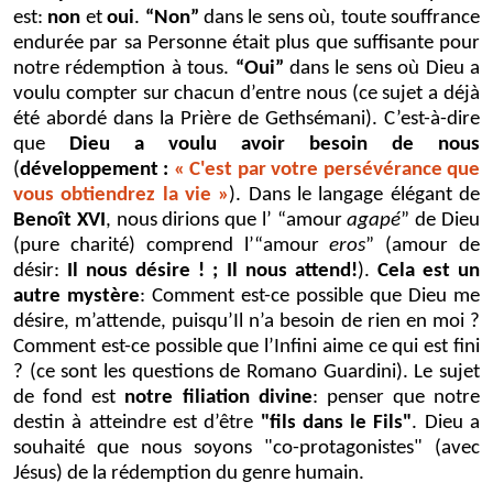
est:
non
et
oui
.
“Non”
dans le sens où, toute souffrance
endurée par sa Personne était plus que suffisante pour
notre rédemption à tous.
“Oui”
dans le sens où Dieu a
voulu compter sur chacun d’entre nous (ce sujet a déjà
été abordé dans la Prière de Gethsémani). C’est-à-dire
que
Dieu a voulu avoir besoin de nous
(
développement :
« C'est par votre persévérance que
vous obtiendrez la vie »
). Dans le langage élégant de
Benoît XVI
, nous dirions que l’ “amour
agapé
” de Dieu
(pure charité) comprend l’“amour
eros
” (amour de
désir:
Il nous désire ! ; Il nous attend!
).
Cela est un
autre mystère
: Comment est-ce possible que Dieu me
désire, m’attende, puisqu’Il n’a besoin de rien en moi ?
Comment est-ce possible que l’Infini aime ce qui est fini
? (ce sont les questions de Romano Guardini). Le sujet
de fond est
notre filiation divine
: penser que notre
destin à atteindre est d’être
"fils dans le Fils"
. Dieu a
souhaité que nous soyons "co-protagonistes" (avec
Jésus) de la rédemption du genre humain.