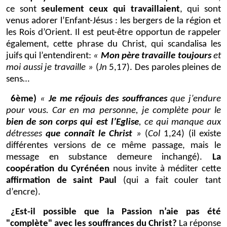
ce sont
seulement ceux qui travaillaient
, qui sont
venus adorer l’Enfant-Jésus : les bergers de la région et
les Rois d’Orient. Il est peut-être opportun de rappeler
également, cette phrase du Christ, qui scandalisa les
juifs qui l’entendirent:
«
Mon père travaille toujours
et
moi aussi je travaille »
(
Jn
5,17). Des paroles pleines de
sens…
6ème)
«
Je me réjouis des souffrances
que j’endure
pour vous. Car en ma personne, je complète pour le
bien de son corps qui est l’Eglise
, ce qui manque aux
détresses
que connaît le Christ
»
(
Col
1,24) (il existe
différentes versions de ce même passage, mais le
message en substance demeure inchangé).
La
coopération du Cyrénéen
nous invite à méditer cette
affirmation de saint Paul
(qui a fait couler tant
d’encre).
¿Est-il possible que la Passion n’aie pas été
"complète" avec les souffrances du Christ?
La réponse