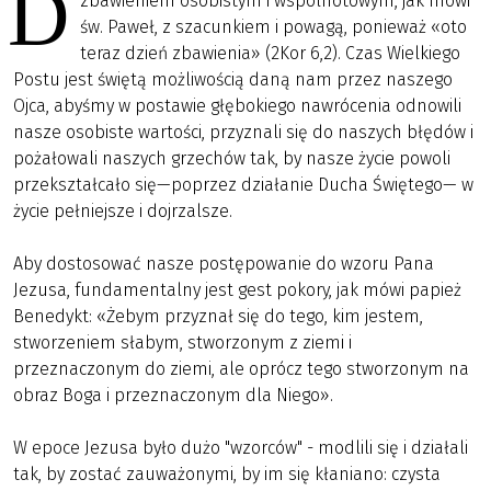
D
zbawieniem osobistym i wspólnotowym, jak mówi
św. Paweł, z szacunkiem i powagą, ponieważ «oto
teraz dzień zbawienia» (2Kor 6,2). Czas Wielkiego
Postu jest świętą możliwością daną nam przez naszego
Ojca, abyśmy w postawie głębokiego nawrócenia odnowili
nasze osobiste wartości, przyznali się do naszych błędów i
pożałowali naszych grzechów tak, by nasze życie powoli
przekształcało się—poprzez działanie Ducha Świętego— w
życie pełniejsze i dojrzalsze.
Aby dostosować nasze postępowanie do wzoru Pana
Jezusa, fundamentalny jest gest pokory, jak mówi papież
Benedykt: «Żebym przyznał się do tego, kim jestem,
stworzeniem słabym, stworzonym z ziemi i
przeznaczonym do ziemi, ale oprócz tego stworzonym na
obraz Boga i przeznaczonym dla Niego».
W epoce Jezusa było dużo "wzorców" - modlili się i działali
tak, by zostać zauważonymi, by im się kłaniano: czysta