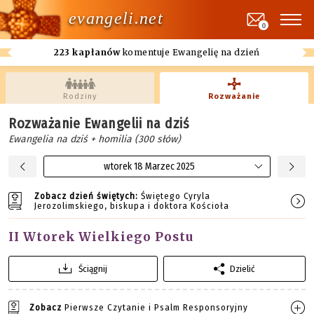
evangeli.net
0
223 kapłanów
komentuje Ewangelię na dzień
Rodziny
Rozważanie
Rozważanie Ewangelii na dziś
Ewangelia na dziś + homilia (300 słów)
wtorek 18 Marzec 2025
Zobacz dzień świętych:
Świętego Cyryla
Jerozolimskiego, biskupa i doktora Kościoła
II Wtorek Wielkiego Postu
Ściągnij
Dzielić
Zobacz
Pierwsze Czytanie i Psalm Responsoryjny