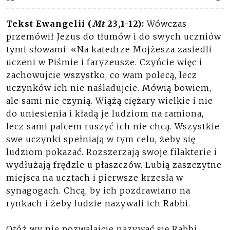
Tekst Ewangelii (
Mt
23,1-12):
Wówczas
przemówił Jezus do tłumów i do swych uczniów
tymi słowami: «Na katedrze Mojżesza zasiedli
uczeni w Piśmie i faryzeusze. Czyńcie więc i
zachowujcie wszystko, co wam polecą, lecz
uczynków ich nie naśladujcie. Mówią bowiem,
ale sami nie czynią. Wiążą ciężary wielkie i nie
do uniesienia i kładą je ludziom na ramiona,
lecz sami palcem ruszyć ich nie chcą. Wszystkie
swe uczynki spełniają w tym celu, żeby się
ludziom pokazać. Rozszerzają swoje filakterie i
wydłużają frędzle u płaszczów. Lubią zaszczytne
miejsca na ucztach i pierwsze krzesła w
synagogach. Chcą, by ich pozdrawiano na
rynkach i żeby ludzie nazywali ich Rabbi.
Otóż wy nie pozwalajcie nazywać się Rabbi,