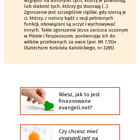
względu na autorytet tych, którzy je powodują,
lub słabość tych, którzy go doznają (...).
Zgorszenie jest szczególnie ciężkie, gdy szerzą je
ci, którzy, z natury bądź z racji pełnionych
funkcji, obowiązani są uczyć i wychowywać
innych. Takie zgorszenie Jezus zarzuca uczonym
w Piśmie i faryzeuszom, porównując ich do
wilków przebranych za owce (por. Mt 7,15)»
(Katechizm Kościoła Katolickiego, nr 2285)
Wiesz, jak to jest
finansowane
evangeli.net?
Czy chcesz mieć
evangeli.net
na