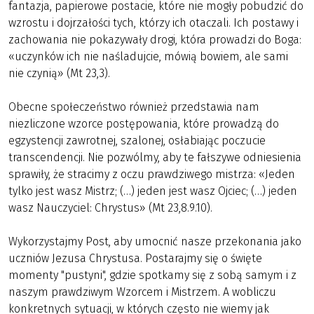
fantazja, papierowe postacie, które nie mogły pobudzić do
wzrostu i dojrzałości tych, którzy ich otaczali. Ich postawy i
zachowania nie pokazywały drogi, która prowadzi do Boga:
«uczynków ich nie naśladujcie, mówią bowiem, ale sami
nie czynią» (Mt 23,3).
Obecne społeczeństwo również przedstawia nam
niezliczone wzorce postępowania, które prowadzą do
egzystencji zawrotnej, szalonej, osłabiając poczucie
transcendencji. Nie pozwólmy, aby te fałszywe odniesienia
sprawiły, że stracimy z oczu prawdziwego mistrza: «Jeden
tylko jest wasz Mistrz; (…) jeden jest wasz Ojciec; (…) jeden
wasz Nauczyciel: Chrystus» (Mt 23,8.9.10).
Wykorzystajmy Post, aby umocnić nasze przekonania jako
uczniów Jezusa Chrystusa. Postarajmy się o święte
momenty "pustyni", gdzie spotkamy się z sobą samym i z
naszym prawdziwym Wzorcem i Mistrzem. A wobliczu
konkretnych sytuacji, w których często nie wiemy jak