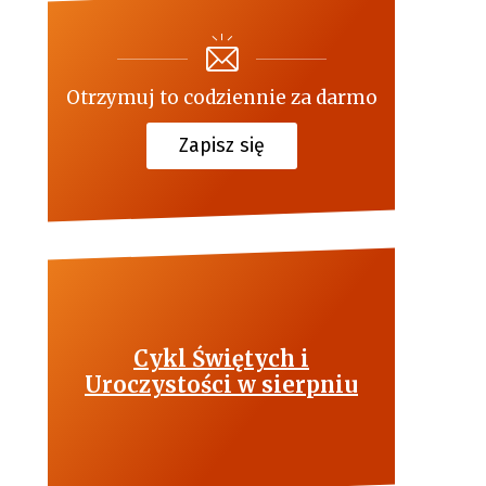
Otrzymuj to codziennie za darmo
Zapisz się
Cykl Świętych i
Uroczystości w sierpniu