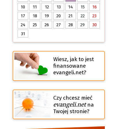
10
11
12
13
14
15
16
17
18
19
20
21
22
23
24
25
26
27
28
29
30
31
Wiesz, jak to jest
finansowane
evangeli.net?
Czy chcesz mieć
evangeli.net
na
Twojej stronie?