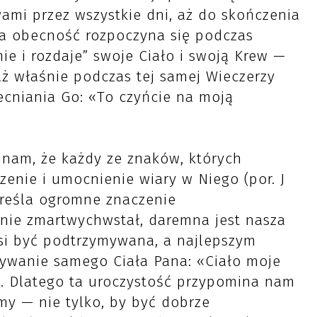
wami przez wszystkie dni, aż do skończenia
na obecność rozpoczyna się podczas
mie i rozdaje” swoje Ciało i swoją Krew —
aż właśnie podczas tej samej Wieczerzy
cniania Go: «To czyńcie na moją
 nam, że każdy ze znaków, których
enie i umocnienie wiary w Niego (por. J
kreśla ogromne znaczenie
 nie zmartwychwstał, daremna jest nasza
musi być podtrzymywana, a najlepszym
żywanie samego Ciała Pana: «Ciało moje
. Dlatego ta uroczystość przypomina nam
my — nie tylko, by być dobrze