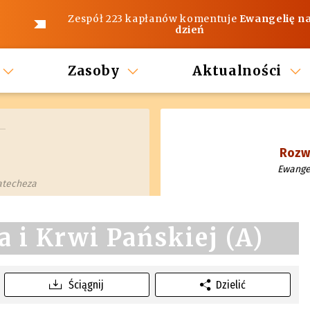
Zespół 223 kapłanów komentuje
Ewangelię n
dzień
Zasoby
Aktualności
Rozwa
Ewangel
katecheza
a i Krwi Pańskiej (A)
Ściągnij
Dzielić