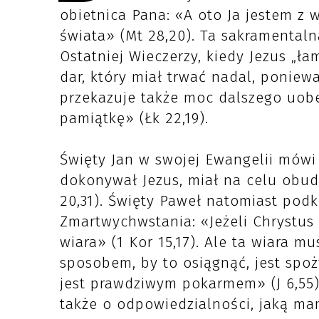
obietnica Pana: «A oto Ja jestem z 
świata» (Mt 28,20). Ta sakramental
Ostatniej Wieczerzy, kiedy Jezus „ła
dar, który miał trwać nadal, poniew
przekazuje także moc dalszego uobe
pamiątkę» (Łk 22,19).
Święty Jan w swojej Ewangelii mówi
dokonywał Jezus, miał na celu obudz
20,31). Święty Paweł natomiast pod
Zmartwychwstania: «Jeżeli Chrystus
wiara» (1 Kor 15,17). Ale ta wiara 
sposobem, by to osiągnąć, jest spo
jest prawdziwym pokarmem» (J 6,55)
także o odpowiedzialności, jaką ma