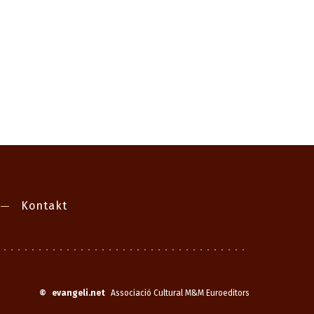
Kontakt
©
evangeli.net
Associació Cultural M&M Euroeditors