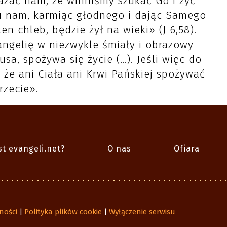
azać nam, że winniśmy szukać Go i żyć
ku nam, karmiąc głodnego i dając Samego
en chleb, będzie żył na wieki» (J 6,58).
ngelię w niezwykle śmiały i obrazowy
sa, spożywa się życie (…). Jeśli więc do
, że ani Ciała ani Krwi Pańskiej spożywać
rzecie».
st evangeli.net?
O nas
Ofiara
ności
Polityka plików cookie
Wyłączenie serwisu
|
|