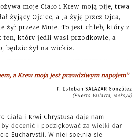
żywa moje Ciało i Krew moją pije, trwa
ł żyjący Ojciec, a Ja żyję przez Ojca,
e żył przeze Mnie. To jest chleb, który z
k ten, który jedli wasi przodkowie, a
, będzie żył na wieki».
mem, a Krew moja jest prawdziwym napojem”
P. Esteban SALAZAR González
(Puerto Vallarta, Meksyk)
go Ciała i Krwi Chrystusa daje nam
, by docenić i podziękować za wielki dar
e Eucharystii. W niej spełnia się