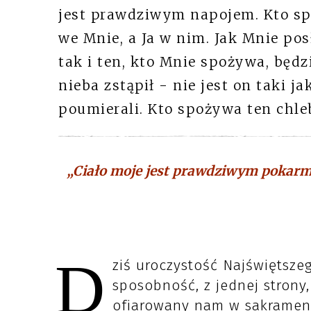
jest prawdziwym napojem. Kto spo
we Mnie, a Ja w nim. Jak Mnie posła
tak i ten, kto Mnie spożywa, będzi
nieba zstąpił - nie jest on taki ja
poumierali. Kto spożywa ten chleb
„Ciało moje jest prawdziwym pokar
D
ziś uroczystość Najświętsze
sposobność, z jednej strony
ofiarowany nam w sakramenci