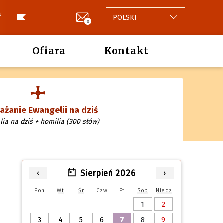
a
POLSKI
0
Ofiara
Kontakt
żanie Ewangelii na dziś
ia na dziś + homilia (300 słów)
Sierpień 2026
‹
›
Pon
Wt
Śr
Czw
Pt
Sob
Niedz
1
2
3
4
5
6
7
8
9