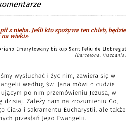
komentarze
ł z nieba. Jeśli kto spożywa ten chleb, będzie
ł na wieki»
oriano Emerytowany biskup Sant Feliu de Llobregat
(Barcelona, Hiszpania)
nniśmy wysłuchać i żyć nim, zawiera się w
Ewangelii według św. Jana mówi o cudzie
pującym po nim przemówieniu Jezusa, w
 dzisiaj. Zależy nam na zrozumieniu Go,
o Ciała i sakramentu Eucharystii, ale także
ych przesłań Jego Ewangelii.