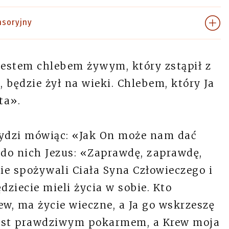
nsoryjny
jestem chlebem żywym, który zstąpił z
, będzie żył na wieki. Chlebem, który Ja
ta».
Żydzi mówiąc: «Jak On może nam dać
 do nich Jezus: «Zaprawdę, zaprawdę,
ie spożywali Ciała Syna Człowieczego i
ędziecie mieli życia w sobie. Kto
ew, ma życie wieczne, a Ja go wskrzeszę
jest prawdziwym pokarmem, a Krew moja