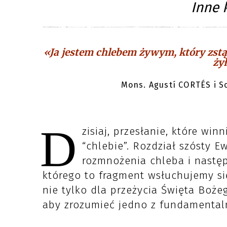
Inne 
«Ja jestem chlebem żywym, który zstąpi
ży
Mons. Agustí CORTÉS i S
D
zisiaj, przesłanie, które wi
“chlebie”. Rozdział szósty 
rozmnożenia chleba i nastę
którego to fragment wsłuchujemy się
nie tylko dla przeżycia Święta Bożeg
aby zrozumieć jedno z fundamentaln