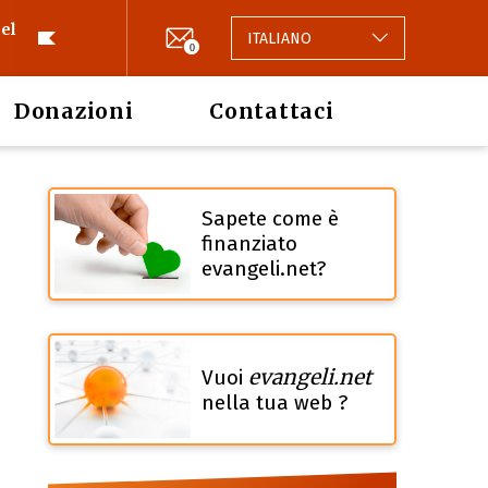
el
ITALIANO
0
Donazioni
Contattaci
Sapete come è
finanziato
evangeli.net?
evangeli.net
Vuoi
nella tua web ?