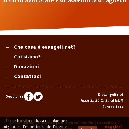
Il ciclo Santorale e di Solennità di agosto
Che cosa è evangeli.net?
Chi siamo?
Donazioni
Contattaci
©
evangeli.net
Seguici su:
Associació Cultural M&M
Euroeditors
Il nostro sito utilizza i cookie per
Avviso legale
|
Privacità
|
Politica sui cookie
|
Cancellare il
migliorare l'esperienza dell'utente e
Maggiori