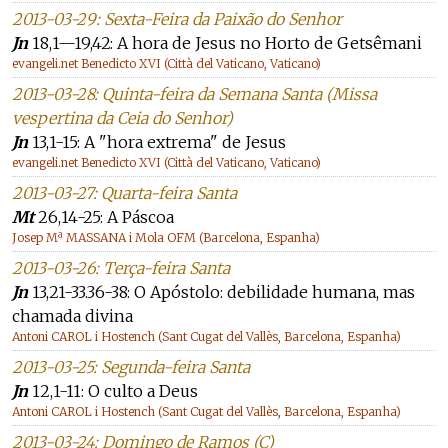
2013-03-29: Sexta-Feira da Paixão do Senhor
Jn
18,1—19,42: A hora de Jesus no Horto de Getsêmani
evangeli.net Benedicto XVI (Città del Vaticano, Vaticano)
2013-03-28: Quinta-feira da Semana Santa (Missa
vespertina da Ceia do Senhor)
Jn
13,1-15: A "hora extrema" de Jesus
evangeli.net Benedicto XVI (Città del Vaticano, Vaticano)
2013-03-27: Quarta-feira Santa
Mt
26,14-25: A Páscoa
Josep Mª MASSANA i Mola OFM (Barcelona, Espanha)
2013-03-26: Terça-feira Santa
Jn
13,21-33.36-38: O Apóstolo: debilidade humana, mas
chamada divina
Antoni CAROL i Hostench (Sant Cugat del Vallès, Barcelona, Espanha)
2013-03-25: Segunda-feira Santa
Jn
12,1-11: O culto a Deus
Antoni CAROL i Hostench (Sant Cugat del Vallès, Barcelona, Espanha)
2013-03-24: Domingo de Ramos (C)