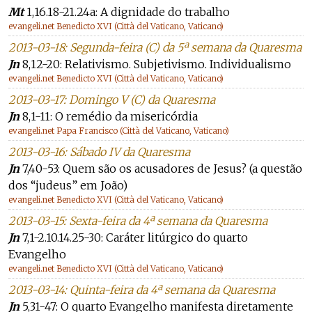
Mt
1,16.18-21.24a: A dignidade do trabalho
evangeli.net Benedicto XVI (Città del Vaticano, Vaticano)
2013-03-18: Segunda-feira (C) da 5ª semana da Quaresma
Jn
8,12-20: Relativismo. Subjetivismo. Individualismo
evangeli.net Benedicto XVI (Città del Vaticano, Vaticano)
2013-03-17: Domingo V (C) da Quaresma
Jn
8,1-11: O remédio da misericórdia
evangeli.net Papa Francisco (Città del Vaticano, Vaticano)
2013-03-16: Sábado IV da Quaresma
Jn
7,40-53: Quem são os acusadores de Jesus? (a questão
dos “judeus” em João)
evangeli.net Benedicto XVI (Città del Vaticano, Vaticano)
2013-03-15: Sexta-feira da 4ª semana da Quaresma
Jn
7,1-2.10.14.25-30: Caráter litúrgico do quarto
Evangelho
evangeli.net Benedicto XVI (Città del Vaticano, Vaticano)
2013-03-14: Quinta-feira da 4ª semana da Quaresma
Jn
5,31-47: O quarto Evangelho manifesta diretamente