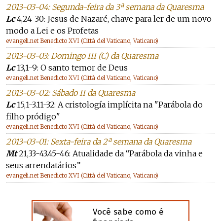
2013-03-04: Segunda-feira da 3ª semana da Quaresma
Lc
4,24-30: Jesus de Nazaré, chave para ler de um novo
modo a Lei e os Profetas
evangeli.net Benedicto XVI (Città del Vaticano, Vaticano)
2013-03-03: Domingo III (C) da Quaresma
Lc
13,1-9: O santo temor de Deus
evangeli.net Benedicto XVI (Città del Vaticano, Vaticano)
2013-03-02: Sábado II da Quaresma
Lc
15,1-3.11-32: A cristología implícita na "Parábola do
filho pródigo"
evangeli.net Benedicto XVI (Città del Vaticano, Vaticano)
2013-03-01: Sexta-feira da 2ª semana da Quaresma
Mt
21,33-43.45-46: Atualidade da “Parábola da vinha e
seus arrendatários”
evangeli.net Benedicto XVI (Città del Vaticano, Vaticano)
Você sabe como é