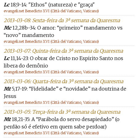
Lc
18,9-14: "Ethos" (natureza) e "graça"
evangeli.net Benedicto XVI (Città del Vaticano, Vaticano)
2013-03-08: Sexta-feira da 3ª semana da Quaresma
Mc
12,28b-34: O amor: “primeiro” mandamento vs
“novo” mandamento
evangeli.net Benedicto XVI (Città del Vaticano, Vaticano)
2013-03-07: Quinta-feira da 3ª semana da Quaresma
Lc
11,14-23: O obrar de Cristo no Espirito Santo nos
libera do demônio
evangeli.net Benedicto XVI (Città del Vaticano, Vaticano)
2013-03-06: Quarta-feira da 3ª semana da Quaresma
Mt
5,17-19: “Fidelidade” e “novidade” na doutrina de
Jesus
evangeli.net Benedicto XVI (Città del Vaticano, Vaticano)
2013-03-05: Terça-feira da 3ª semana da Quaresma
Mt
18,21-35: A “Parábola do servo desapiedado” (o
perdão só é efetivo em quem sabe perdoar)
evangeli.net Benedicto XVI (Città del Vaticano, Vaticano)