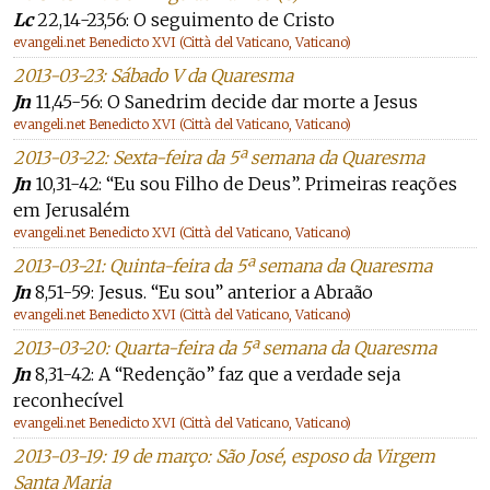
Lc
22,14-23,56: O seguimento de Cristo
evangeli.net Benedicto XVI (Città del Vaticano, Vaticano)
2013-03-23: Sábado V da Quaresma
Jn
11,45-56: O Sanedrim decide dar morte a Jesus
evangeli.net Benedicto XVI (Città del Vaticano, Vaticano)
2013-03-22: Sexta-feira da 5ª semana da Quaresma
Jn
10,31-42: “Eu sou Filho de Deus”. Primeiras reações
em Jerusalém
evangeli.net Benedicto XVI (Città del Vaticano, Vaticano)
2013-03-21: Quinta-feira da 5ª semana da Quaresma
Jn
8,51-59: Jesus. “Eu sou” anterior a Abraão
evangeli.net Benedicto XVI (Città del Vaticano, Vaticano)
2013-03-20: Quarta-feira da 5ª semana da Quaresma
Jn
8,31-42: A “Redenção” faz que a verdade seja
reconhecível
evangeli.net Benedicto XVI (Città del Vaticano, Vaticano)
2013-03-19: 19 de março: São José, esposo da Virgem
Santa Maria