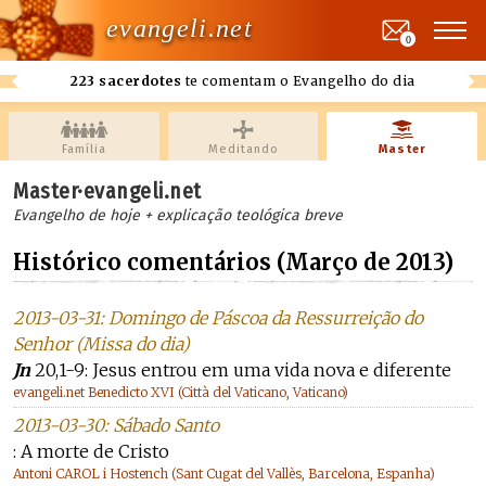
evangeli.net
0
223 sacerdotes
te comentam o Evangelho do dia
Família
Meditando
Master
Master·evangeli.net
Evangelho de hoje + explicação teológica breve
Histórico comentários (Março de 2013)
2013-03-31: Domingo de Páscoa da Ressurreição do
Senhor (Missa do dia)
Jn
20,1-9: Jesus entrou em uma vida nova e diferente
evangeli.net Benedicto XVI (Città del Vaticano, Vaticano)
2013-03-30: Sábado Santo
: A morte de Cristo
Antoni CAROL i Hostench (Sant Cugat del Vallès, Barcelona, Espanha)