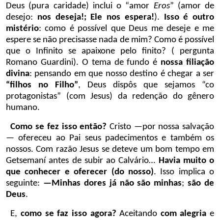
Deus (pura caridade) inclui o “amor
Eros
” (amor de
desejo:
nos deseja!; Ele nos espera!
).
Isso é outro
mistério
: como é possível que Deus me deseje e me
espere se não precisasse nada de mim? Como é possível
que o Infinito se apaixone pelo finito? ( pergunta
Romano Guardini). O tema de fundo é
nossa filiação
divina
: pensando em que nosso destino é chegar a ser
“filhos no Filho”
, Deus dispôs que sejamos “co
protagonistas” (com Jesus) da redenção do gênero
humano.
Como se fez isso então?
Cristo —por nossa salvação
— ofereceu ao Pai seus padecimentos e também os
nossos. Com razão Jesus se deteve um bom tempo em
Getsemaní antes de subir ao Calvário…
Havia muito o
que conhecer e oferecer (do nosso)
. Isso implica o
seguinte:
—Minhas dores já não são minhas
;
são de
Deus
.
E,
como se faz isso agora?
Aceitando
com alegria
e