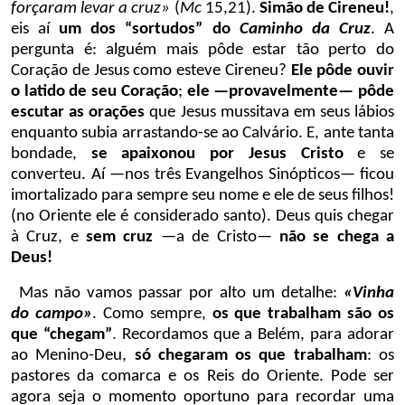
forçaram levar a cruz»
(
Mc
15,21).
Simão de Cireneu!
,
eis aí
um dos “sortudos” do
Caminho da Cruz
. A
pergunta é: alguém mais pôde estar tão perto do
Coração de Jesus como esteve Cireneu?
Ele pôde ouvir
o latido de seu Coração
;
ele —provavelmente— pôde
escutar as orações
que Jesus mussitava em seus lábios
enquanto subia arrastando-se ao Calvário. E, ante tanta
bondade,
se apaixonou por Jesus Cristo
e se
converteu. Aí —nos três Evangelhos Sinópticos— ficou
imortalizado para sempre seu nome e ele de seus filhos!
(no Oriente ele é considerado santo). Deus quis chegar
à Cruz, e
sem cruz
—a de Cristo—
não se chega a
Deus!
Mas não vamos passar por alto um detalhe:
«Vinha
do campo»
. Como sempre,
os que trabalham são os
que “chegam”
.
Recordamos que a Belém, para adorar
ao Menino-Deu,
só chegaram os que trabalham
: os
pastores da comarca e os Reis do Oriente. Pode ser
agora seja o momento oportuno para recordar uma