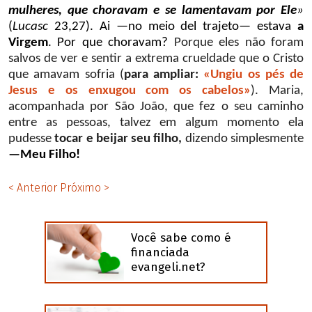
mulheres, que choravam
e se lamentavam por Ele
»
(
Lucasc
23,27). Ai —no meio del trajeto— estava
a
Virgem
. Por que choravam?
Porque eles não foram
salvos de ver e sentir a extrema crueldade que o Cristo
que amavam sofria
(
para ampliar:
«Ungiu os pés de
Jesus e os enxugou com os cabelos»
).
Maria,
acompanhada por São João, que fez o seu caminho
entre as pessoas, talvez em algum momento ela
pudesse
tocar e beijar seu filho,
dizendo simplesmente
—Meu Filho!
< Anterior
Próximo >
Você sabe como é
financiada
evangeli.net?