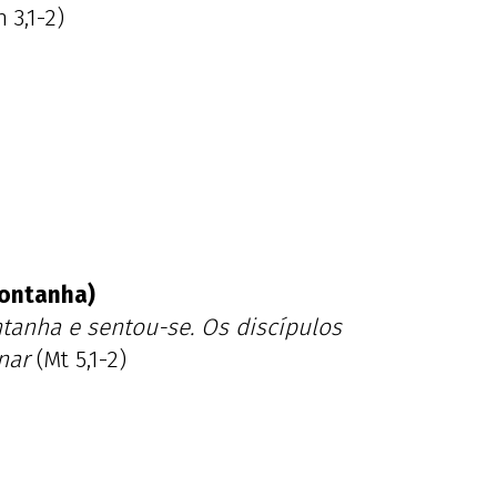
n 3,1-2)
ontanha)
tanha e sentou-se. Os discípulos
nar
(Mt 5,1-2)