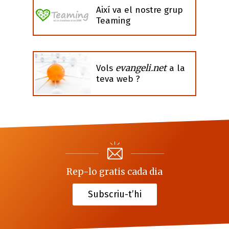
Així va el nostre grup
Teaming
evangeli.net
Vols
a la
teva web ?
Rep-lo gratis cada dia
Subscriu-t’hi