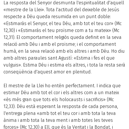
La resposta del Senyor desmunta l'espiritualitat d'aquell
«mestre de la Llei». Tota l'actitud del deixeble de Jesús
respecte a Déu queda resumida en un punt doble:
«Estimaràs el Senyor, el teu Déu, amb tot el teu cor» (Mc
12,30) i «Estimaràs el teu proïsme com a tu mateix» (Mc
12,31). El comportament religiós queda definit en la seva
relació amb Déu i amb el proïsme; i el comportament
humà, en la seva relació amb els altres i amb Déu. Ho diu
amb altres paraules sant Agustí: «Estima i fes el que
vulguis». Estima Déu i estima els altres, i tota la resta serà
conseqüència d'aquest amor en plenitud.
El mestre de la Llei ho entén perfectament. I indica que
estimar Déu amb tot el cor i els altres com a un mateix
«és més gran que tots els holocausts i sacrificis» (Mc
12,33). Déu està esperant la resposta de cada persona,
l'entrega plena «amb tot el teu cor i amb tota la teva
ànima i amb tota la teva ment i amb totes les teves
forces» (Mc 12,30) a Ell, que és la Veritat i la Bondat, i