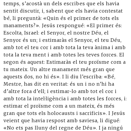
temps, s’acostà un dels escribes que els havia
sentit discutir, i, sabent que els havia contestat
bé, li preguntà: «Quin és el primer de tots els
manaments?». Jesús respongué: «El primer és:
Escolta, Israel: el Senyor, el nostre Déu, el
Senyor és un; i estimaràs el Senyor, el teu Déu,
amb tot el teu cor i amb tota la teva ànima i amb
tota la teva ment i amb totes les teves forces. El
segon és aquest: Estimaràs el teu proïsme com a
tu mateix. Un altre manament més gran que
aquests dos, no hi és». I li diu l’escriba: «Bé,
Mestre, has dit en veritat: és un i no n’hi ha
d’altre fora d’ell; i estimar-lo amb tot el cor i
amb tota la intel·ligència i amb totes les forces, i:
estimar el proïsme com a un mateix, és més
gran que tots els holocausts i sacrificis». I Jesús
veient que havia respost amb saviesa, li digué:
«No ets pas lluny del regne de Déu». I ja ningú