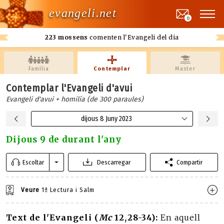
evangeli.net
0
223 mossens
comenten l'Evangeli del dia
Família
Contemplar
Master
Contemplar l'Evangeli d'avui
Evangeli d'avui + homilía (de 300 paraules)
dijous 8 Juny 2023
Dijous 9 de durant l'any
Escoltar
Descarregar
Compartir
Veure
1ª Lectura i Salm
Text de l'Evangeli (
Mc
12,28-34):
En aquell