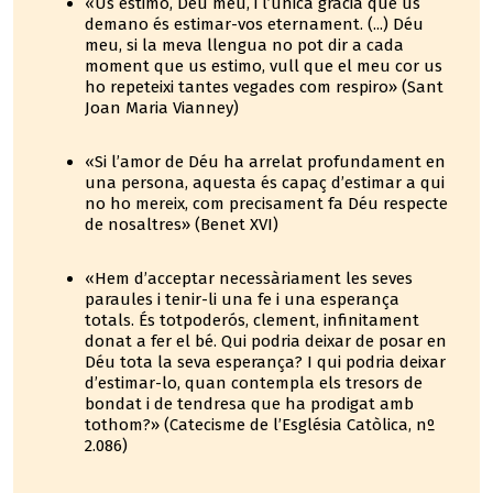
«Us estimo, Déu meu, i l’única gràcia que us
demano és estimar-vos eternament. (...) Déu
meu, si la meva llengua no pot dir a cada
moment que us estimo, vull que el meu cor us
ho repeteixi tantes vegades com respiro» (Sant
Joan Maria Vianney)
«Si l’amor de Déu ha arrelat profundament en
una persona, aquesta és capaç d’estimar a qui
no ho mereix, com precisament fa Déu respecte
de nosaltres» (Benet XVI)
«Hem d’acceptar necessàriament les seves
paraules i tenir-li una fe i una esperança
totals. És totpoderós, clement, infinitament
donat a fer el bé. Qui podria deixar de posar en
Déu tota la seva esperança? I qui podria deixar
d’estimar-lo, quan contempla els tresors de
bondat i de tendresa que ha prodigat amb
tothom?» (Catecisme de l’Església Catòlica, nº
2.086)