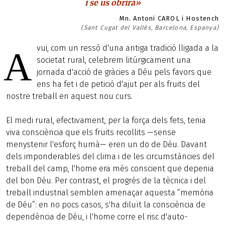
i se us obrirà»
Mn. Antoni CAROL i Hostench
(Sant Cugat del Vallès, Barcelona, Espanya)
vui, com un ressò d'una antiga tradició lligada a la
A
societat rural, celebrem litúrgicament una
jornada d'acció de gràcies a Déu pels favors que
ens ha fet i de petició d'ajut per als fruits del
nostre treball en aquest nou curs.
El medi rural, efectivament, per la força dels fets, tenia
viva consciència que els fruits recollits —sense
menystenir l'esforç humà— eren un do de Déu. Davant
dels imponderables del clima i de les circumstàncies del
treball del camp, l'home era més conscient que depenia
del bon Déu. Per contrast, el progrés de la tècnica i del
treball industrial semblen amenaçar aquesta “memòria
de Déu”: en no pocs casos, s'ha diluït la consciència de
dependència de Déu, i l'home corre el risc d'auto-