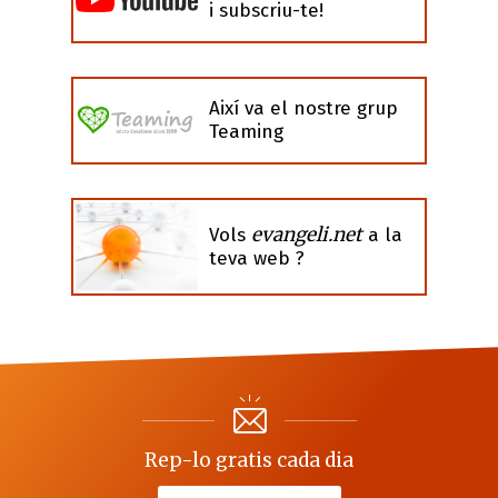
i subscriu-te!
Així va el nostre grup
Teaming
evangeli.net
Vols
a la
teva web ?
Rep-lo gratis cada dia