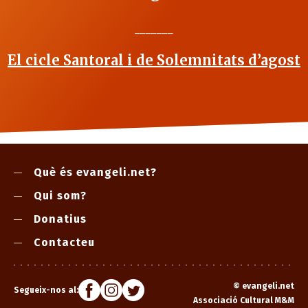
_______
El cicle Santoral i de Solemnitats d’agost
Què és evangeli.net?
Qui som?
Donatius
Contacteu
©
evangeli.net
Segueix-nos al:
Associació Cultural M&M