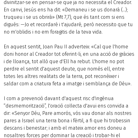
divinitzar-se en pensar-se que ja no necessita el Creador.
En canvi, Jesús ens ha dit: «Demaneu i se us donarà (...);
truqueu i se us obrirà» (Mt 7,7), que és tant com si ens
digués: —Jo et recordaré i t'ajudaré, però necessito que tu
no m'oblidis i no em foragitis de la teva vida.
En aquest sentit, Joan Pau II adverteix: «Cal que l'home
doni honor al Creador tot oferint-li, en una acció de gràcies
i de lloança, tot allò que d'Ell ha rebut. L'home no pot
perdre el sentit d'aquest deute, que només ell, entre
totes les altres realitats de la terra, pot reconèixer i
saldar com a criatura feta a imatge i semblança de Déu».
I com a prevenció davant d'aquest risc d'ingènua
“desmemorització”, l'oració col·lecta d'avui ens convida a
dir: «Senyor Déu, Pare amorós, vós vau donar als nostres
pares a Israel una terra bona i fèrtil, a fi que hi trobessin
descans i benestar; i amb el mateix amor ens doneu a
nosaltres forces per dominar la creació i trobar-hi el