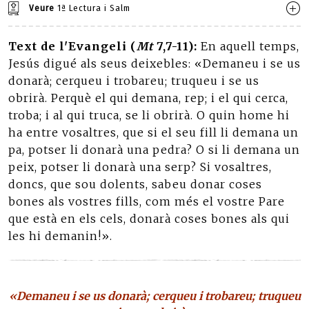
Veure
1ª Lectura i Salm
Text de l'Evangeli (
Mt
7,7-11):
En aquell temps,
Jesús digué als seus deixebles: «Demaneu i se us
donarà; cerqueu i trobareu; truqueu i se us
obrirà. Perquè el qui demana, rep; i el qui cerca,
troba; i al qui truca, se li obrirà. O quin home hi
ha entre vosaltres, que si el seu fill li demana un
pa, potser li donarà una pedra? O si li demana un
peix, potser li donarà una serp? Si vosaltres,
doncs, que sou dolents, sabeu donar coses
bones als vostres fills, com més el vostre Pare
que està en els cels, donarà coses bones als qui
les hi demanin!».
«Demaneu i se us donarà; cerqueu i trobareu; truqueu