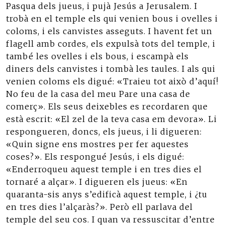
Pasqua dels jueus, i pujà Jesús a Jerusalem. I
trobà en el temple els qui venien bous i ovelles i
coloms, i els canvistes asseguts. I havent fet un
flagell amb cordes, els expulsà tots del temple, i
també les ovelles i els bous, i escampà els
diners dels canvistes i tombà les taules. I als qui
venien coloms els digué: «Traieu tot això d’aquí!
No feu de la casa del meu Pare una casa de
comerç». Els seus deixebles es recordaren que
està escrit: «El zel de la teva casa em devora». Li
respongueren, doncs, els jueus, i li digueren:
«Quin signe ens mostres per fer aquestes
coses?». Els respongué Jesús, i els digué:
«Enderroqueu aquest temple i en tres dies el
tornaré a alçar». I digueren els jueus: «En
quaranta-sis anys s’edificà aquest temple, i ¿tu
en tres dies l’alçaràs?». Però ell parlava del
temple del seu cos. I quan va ressuscitar d’entre