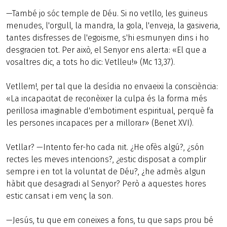
—També jo sóc temple de Déu. Si no vetllo, les guineus
menudes, l'orgull, la mandra, la gola, l'enveja, la gasiveria,
tantes disfresses de l'egoisme, s'hi esmunyen dins i ho
desgracien tot. Per això, el Senyor ens alerta: «El que a
vosaltres dic, a tots ho dic: Vetlleu!» (Mc 13,37).
Vetllem!, per tal que la desídia no envaeixi la consciència:
«La incapacitat de reconèixer la culpa és la forma més
perillosa imaginable d'embotiment espiritual, perquè fa
les persones incapaces per a millorar» (Benet XVI).
Vetllar? —Intento fer-ho cada nit. ¿He ofès algú?, ¿són
rectes les meves intencions?, ¿estic disposat a complir
sempre i en tot la voluntat de Déu?, ¿he admès algun
hàbit que desagradi al Senyor? Però a aquestes hores
estic cansat i em venç la son.
—Jesús, tu que em coneixes a fons, tu que saps prou bé