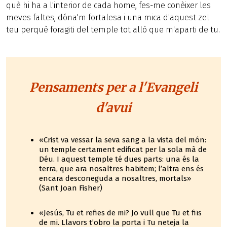
què hi ha a l'interior de cada home, fes-me conèixer les
meves faltes, dóna'm fortalesa i una mica d'aquest zel
teu perquè foragiti del temple tot allò que m'aparti de tu.
Pensaments per a l'Evangeli
d'avui
«Crist va vessar la seva sang a la vista del món:
un temple certament edificat per la sola mà de
Déu. I aquest temple té dues parts: una és la
terra, que ara nosaltres habitem; l’altra ens és
encara desconeguda a nosaltres, mortals»
(Sant Joan Fisher)
«Jesús, Tu et refies de mi? Jo vull que Tu et fiïs
de mi. Llavors t’obro la porta i Tu neteja la