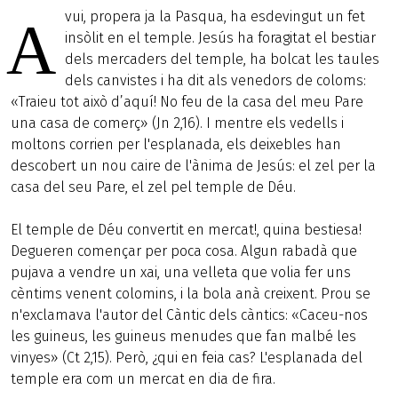
vui, propera ja la Pasqua, ha esdevingut un fet
A
insòlit en el temple. Jesús ha foragitat el bestiar
dels mercaders del temple, ha bolcat les taules
dels canvistes i ha dit als venedors de coloms:
«Traieu tot això d’aquí! No feu de la casa del meu Pare
una casa de comerç» (Jn 2,16). I mentre els vedells i
moltons corrien per l'esplanada, els deixebles han
descobert un nou caire de l'ànima de Jesús: el zel per la
casa del seu Pare, el zel pel temple de Déu.
El temple de Déu convertit en mercat!, quina bestiesa!
Degueren començar per poca cosa. Algun rabadà que
pujava a vendre un xai, una velleta que volia fer uns
cèntims venent colomins, i la bola anà creixent. Prou se
n'exclamava l'autor del Càntic dels càntics: «Caceu-nos
les guineus, les guineus menudes que fan malbé les
vinyes» (Ct 2,15). Però, ¿qui en feia cas? L'esplanada del
temple era com un mercat en dia de fira.