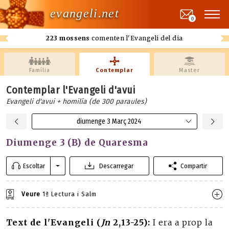
evangeli.net
0
223 mossens
comenten l'Evangeli del dia
Família
Contemplar
Master
Contemplar l'Evangeli d'avui
Evangeli d'avui + homilía (de 300 paraules)
diumenge 3 Març 2024
Diumenge 3 (B) de Quaresma
Escoltar
Descarregar
Compartir
Veure
1ª Lectura i Salm
Text de l'Evangeli (
Jn
2,13-25):
I era a prop la