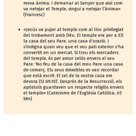
meva ànima. I demanar al Senyor que així com
va netejar el Temple, vingui a netejar l’ànima»
(Francesc)
«Jesús va pujar al temple com al lloc privilegiat
del trobament amb Déu. El temple era per a Ell
la casa del seu Pare, una casa d’oració. I
s’indigna quan veu que el seu pati exterior s’ha
convertit en un mercat. Si treu els mercaders
del temple, és per amor zelós envers el seu
Pare: ‘No feu de la casa del meu Pare una casa
de comerç. Els seus deixebles es van recordar
que està escrit: El zel de la vostra casa em
devora (Sl 69,10)’. Després de la Resurrecció, els
apòstols guardaven un respecte religiós envers
el temple» (Catecisme de l’Església Catòlica, nº
584)