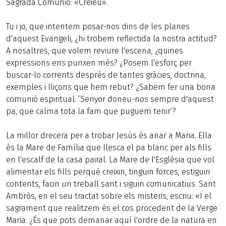
Sagrada Comunió: «Creieu».
Tu i jo, que intentem posar-nos dins de les planes
d'aquest Evangeli, ¿hi trobem reflectida la nostra actitud?
A nosaltres, que volem reviure l'escena, ¿quines
expressions ens punxen més? ¿Posem l'esforç per
buscar-lo corrents després de tantes gràcies, doctrina,
exemples i lliçons que hem rebut? ¿Sabem fer una bona
comunió espiritual: ‘Senyor doneu-nos sempre d'aquest
pa, que calma tota la fam que puguem tenir’?
La millor drecera per a trobar Jesús és anar a Maria. Ella
és la Mare de Família que llesca el pa blanc per als fills
en l'escalf de la casa pairal. La Mare de l'Església que vol
alimentar els fills perquè creixin, tinguin forces, estiguin
contents, facin un treball sant i siguin comunicatius. Sant
Ambròs, en el seu tractat sobre els misteris, escriu: «I el
sagrament que realitzem és el cos procedent de la Verge
Maria. ¿És que pots demanar aquí l'ordre de la natura en