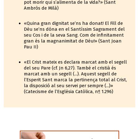
pot morir qui s’alimenta de la vida?» (Sant
Ambròs de Milà)
«Quina gran dignitat se’ns ha donat! El Fill de
Déu se’ns dóna en el Santíssim Sagrament del
seu Cos i de la seva Sang. Com de infinitament
gran és la magnanimitat de Déu!» (Sant Joan
Pau II)
«El Crist mateix es declara marcat amb el segell
del seu Pare (cf. Jn 6,27). També el cristià és
marcat amb un segell (...). Aquest segell de
l’Esperit Sant marca la pertinença total al Crist,
la disposició al seu servei per sempre (...)»
(Catecisme de l’Església Catòlica, nº 1.296)