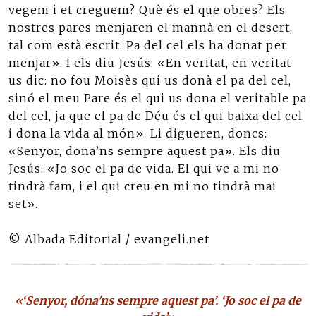
vegem i et creguem? Què és el que obres? Els
nostres pares menjaren el mannà en el desert,
tal com està escrit: Pa del cel els ha donat per
menjar». I els diu Jesús: «En veritat, en veritat
us dic: no fou Moisès qui us donà el pa del cel,
sinó el meu Pare és el qui us dona el veritable pa
del cel, ja que el pa de Déu és el qui baixa del cel
i dona la vida al món». Li digueren, doncs:
«Senyor, dona’ns sempre aquest pa». Els diu
Jesús: «Jo soc el pa de vida. El qui ve a mi no
tindrà fam, i el qui creu en mi no tindrà mai
set».
© Albada Editorial / evangeli.net
«‘Senyor, dóna'ns sempre aquest pa’. ‘Jo soc el pa de