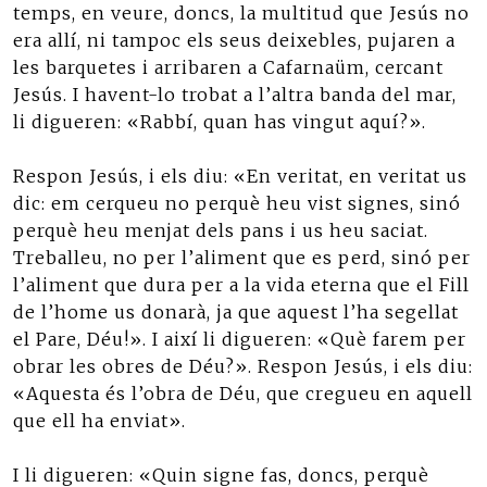
temps, en veure, doncs, la multitud que Jesús no
era allí, ni tampoc els seus deixebles, pujaren a
les barquetes i arribaren a Cafarnaüm, cercant
Jesús. I havent-lo trobat a l’altra banda del mar,
li digueren: «Rabbí, quan has vingut aquí?».
Respon Jesús, i els diu: «En veritat, en veritat us
dic: em cerqueu no perquè heu vist signes, sinó
perquè heu menjat dels pans i us heu saciat.
Treballeu, no per l’aliment que es perd, sinó per
l’aliment que dura per a la vida eterna que el Fill
de l’home us donarà, ja que aquest l’ha segellat
el Pare, Déu!». I així li digueren: «Què farem per
obrar les obres de Déu?». Respon Jesús, i els diu:
«Aquesta és l’obra de Déu, que cregueu en aquell
que ell ha enviat».
I li digueren: «Quin signe fas, doncs, perquè