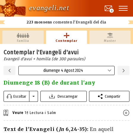
evangeli.net
0
223 mossens
comenten l'Evangeli del dia
Família
Contemplar
Master
Contemplar l'Evangeli d'avui
Evangeli d'avui + homilía (de 300 paraules)
diumenge 4 Agost 2024
Diumenge 18 (B) de durant l'any
Escoltar
Descarregar
Compartir
Veure
1ª Lectura i Salm
Text de l'Evangeli (
Jn
6,24-35):
En aquell