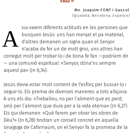
vida’»
Mn. Joaquim FONT i Gassol
(Igualada, Barcelona, Espanya)
vui veiem diferents actituds en les persones que
A
busquen Jesús: uns han menjat el pa material,
d'altres demanen un signe quan el Senyor
n'acaba de fer un de molt gros, uns altres han
corregut molt per trobar-lo i de bona fe fan —podríem dir
— una comunió espiritual: «Senyor, dóna'ns sempre
aquest pa» (Jn 6,34).
Jesús devia estar molt content de l'esforç per buscar-lo i
seguir-lo. Els premia de diverses maneres: a tots alliçona.
A uns els diu: «Treballeu, no per l’aliment que es perd,
sinó per l’aliment que dura per a la vida eterna» (Jn 6,27).
Els qui demanen: «Què farem per obrar les obres de
Déu?» (Jn 6,28) tindran un consell concret en aquella
sinagoga de Cafarnaüm, on el Senyor fa la promesa de la