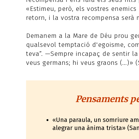
«Estimeu, però, els vostres enemics
retorn, i la vostra recompensa serà mo
Demanem a la Mare de Déu prou gene
qualsevol temptació d'egoisme, com 
teva”. —Sempre incapaç de sentir la f
veus germans; hi veus graons (...)» 
Pensaments per
«Una paraula, un somriure ama
alegrar una ànima trista» (San