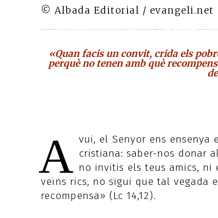
© Albada Editorial / evangeli.net
«Quan facis un convit, crida els pobre
perquè no tenen amb què recompensar
de
A
vui, el Senyor ens ensenya e
cristiana: saber-nos donar a
no invitis els teus amics, ni
veïns rics, no sigui que tal vegada e
recompensa» (Lc 14,12).