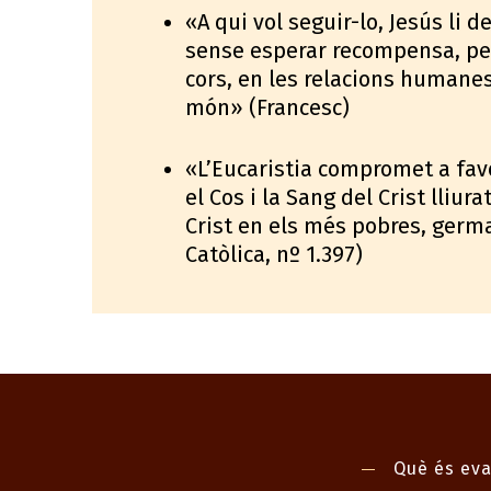
«A qui vol seguir-lo, Jesús li
sense esperar recompensa, per
cors, en les relacions humanes
món» (Francesc)
«L’Eucaristia compromet a favo
el Cos i la Sang del Crist lliur
Crist en els més pobres, germ
Catòlica, nº 1.397)
Què és eva