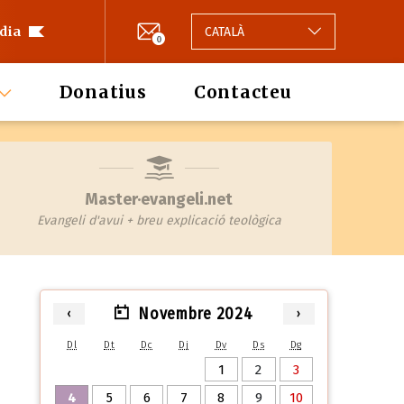
 dia
CATALÀ
0
Donatius
Contacteu
Master·evangeli.net
Evangeli d'avui + breu explicació teològica
Novembre 2024
‹
›
Dl
Dt
Dc
Dj
Dv
Ds
Dg
1
2
3
4
5
6
7
8
9
10