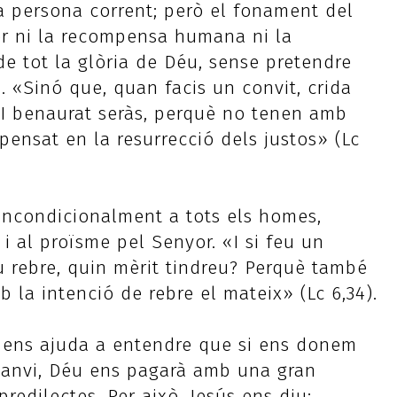
a persona corrent; però el fonament del
er ni la recompensa humana ni la
de tot la glòria de Déu, sense pretendre
. «Sinó que, quan facis un convit, crida
. I benaurat seràs, perquè no tenen amb
pensat en la resurrecció dels justos» (Lc
incondicionalment a tots els homes,
 al proïsme pel Senyor. «I si feu un
u rebre, quin mèrit tindreu? Perquè també
 la intenció de rebre el mateix» (Lc 6,34).
r ens ajuda a entendre que si ens donem
canvi, Déu ens pagarà amb una gran
predilectes. Per això, Jesús ens diu: