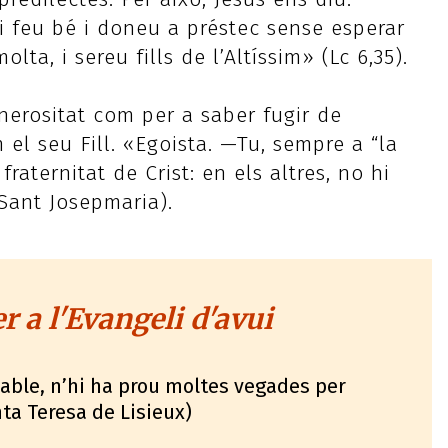
 i feu bé i doneu a préstec sense esperar
lta, i sereu fills de l’Altíssim» (Lc 6,35).
rositat com per a saber fugir de
el seu Fill. «Egoista. —Tu, sempre a “la
raternitat de Crist: en els altres, no hi
(Sant Josepmaria).
 a l'Evangeli d'avui
ble, n’hi ha prou moltes vegades per
ta Teresa de Lisieux)