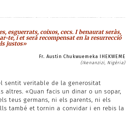
s, esguerrats, coixos, cecs. I benaurat seràs,
-te, i et serà recompensat en la resurrecció
ls justos»
Fr. Austin Chukwuemeka IHEKWEME
(Ikenanzizi, Nigèria)
l sentit veritable de la generositat
ls altres. «Quan facis un dinar o un sopar,
 els teus germans, ni els parents, ni els
lls també et tornin a convidar i en rebis la