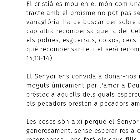
El cristià es mou en el món com un
tracte amb el proïsme no pot pas s
vanaglòria; ha de buscar per sobre 
cap altra recompensa que la del Cel
els pobres, esguerrats, coixos, cecs
què recompensar-te, i et serà recom
14,13-14).
El Senyor ens convida a donar-nos 
moguts únicament per l'amor a Déu i
préstec a aquells dels quals espere
els pecadors presten a pecadors amb
Les coses són així perquè el Senyo
generosament, sense esperar res a 
recompensa i ens farà els seus fills 