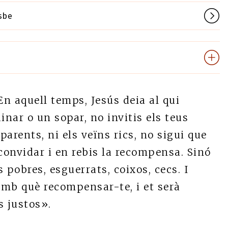
sbe
En aquell temps, Jesús deia al qui
inar o un sopar, no invitis els teus
parents, ni els veïns rics, no sigui que
convidar i en rebis la recompensa. Sinó
s pobres, esguerrats, coixos, cecs. I
amb què recompensar-te, i et serà
s justos».