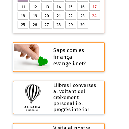
11
12
13
14
15
16
17
18
19
20
21
22
23
24
25
26
27
28
29
30
Saps com es
finança
evangeli.net?
Llibres i converses
al voltant del
creixement
personal i el
progrés interior
Visita el nostre