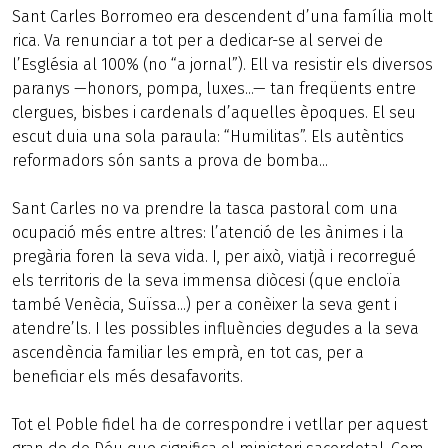
Sant Carles Borromeo era descendent d’una família molt
rica. Va renunciar a tot per a dedicar-se al servei de
l’Església al 100% (no “a jornal”). Ell va resistir els diversos
paranys —honors, pompa, luxes...— tan freqüents entre
clergues, bisbes i cardenals d’aquelles èpoques. El seu
escut duia una sola paraula: “Humilitas”. Els autèntics
reformadors són sants a prova de bomba...
Sant Carles no va prendre la tasca pastoral com una
ocupació més entre altres: l’atenció de les ànimes i la
pregària foren la seva vida. I, per això, viatjà i recorregué
els territoris de la seva immensa diòcesi (que encloïa
també Venècia, Suïssa...) per a conèixer la seva gent i
atendre’ls. I les possibles influències degudes a la seva
ascendència familiar les emprà, en tot cas, per a
beneficiar els més desafavorits.
Tot el Poble fidel ha de correspondre i vetllar per aquest