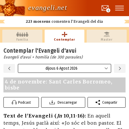
evangeli.net
0
223 mossens
comenten l'Evangeli del dia
Família
Contemplar
Master
Contemplar l'Evangeli d'avui
Evangeli d'avui + homilía (de 300 paraules)
dijous 6 Agost 2026
4 de novembre: Sant Carles Borromeo,
bisbe
Podcast
Descarregar
Compartir
Text de l'Evangeli (
Jn
10,11-16):
En aquell
temps, Jesús parlà així: «Jo sóc el bon pastor. El