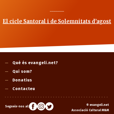
_______
El cicle Santoral i de Solemnitats d’agost
Què és evangeli.net?
Qui som?
Donatius
Contacteu
©
evangeli.net
Segueix-nos al:
Associació Cultural M&M