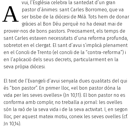
vui, l’Església celebra la santedat d’un gran
A
pastor d’ànimes: sant Carles Borromeo, que va
ser bisbe de la diòcesi de Milà. Tots hem de donar
gràcies al Bon Déu perquè no ha deixat mai de
proveir-nos de bons pastors. Precisament, els temps de
sant Carles estaven necessitats d’una reforma profunda,
sobretot en el clergat. El sant d’avui s’implicà plenament
en el Concili de Trento (el concili de la “contra-reforma”) i
en l’aplicació dels seus decrets, particularment en la
seva pròpia diòcesi.
El text de l’Evangeli d’avui senyala dues qualitats del qui
és “bon pastor”. En primer lloc, «el bon pastor dóna la
vida per les seves ovelles» (Jn 10,11). El bon pastor no es
conforma amb complir, no treballa a jornal: les ovelles
són la raó de la seva vida i de la seva activitat. I, en segon
lloc, per aquest mateix motiu, coneix les seves ovelles (cf.
Jn 10,14).