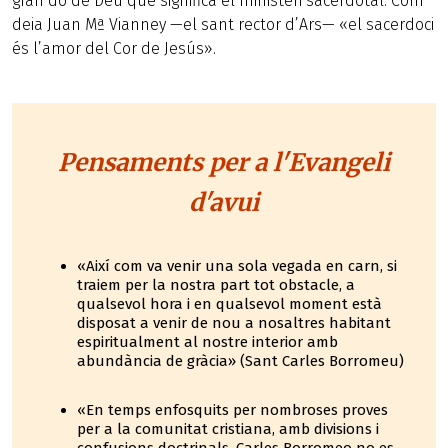
gran do de Déu que significa el ministeri sacerdotal. Com
deia Juan Mª Vianney —el sant rector d’Ars— «el sacerdoci
és l’amor del Cor de Jesús».
Pensaments per a l'Evangeli
d'avui
«Així com va venir una sola vegada en carn, si
traiem per la nostra part tot obstacle, a
qualsevol hora i en qualsevol moment està
disposat a venir de nou a nosaltres habitant
espiritualment al nostre interior amb
abundància de gràcia» (Sant Carles Borromeu)
«En temps enfosquits per nombroses proves
per a la comunitat cristiana, amb divisions i