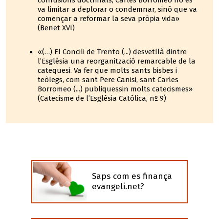
confusions doctrinals, Carles Borromeo no es
va limitar a deplorar o condemnar, sinó que va
començar a reformar la seva pròpia vida»
(Benet XVI)
«(…) El Concili de Trento (...) desvetllà dintre
l’Església una reorganització remarcable de la
catequesi. Va fer que molts sants bisbes i
teòlegs, com sant Pere Canisi, sant Carles
Borromeo (...) publiquessin molts catecismes»
(Catecisme de l’Església Catòlica, nº 9)
Saps com es finança
evangeli.net?