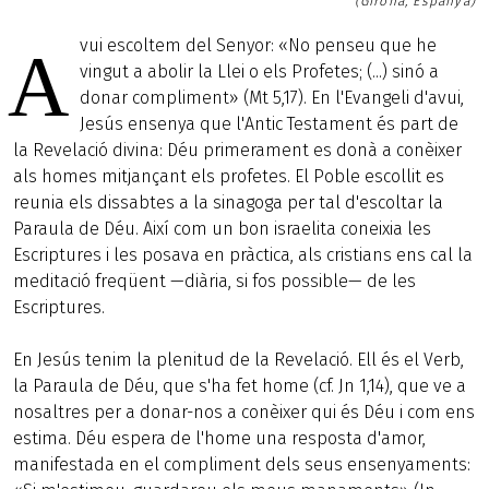
(Girona, Espanya)
vui escoltem del Senyor: «No penseu que he
A
vingut a abolir la Llei o els Profetes; (...) sinó a
donar compliment» (Mt 5,17). En l'Evangeli d'avui,
Jesús ensenya que l'Antic Testament és part de
la Revelació divina: Déu primerament es donà a conèixer
als homes mitjançant els profetes. El Poble escollit es
reunia els dissabtes a la sinagoga per tal d'escoltar la
Paraula de Déu. Així com un bon israelita coneixia les
Escriptures i les posava en pràctica, als cristians ens cal la
meditació freqüent —diària, si fos possible— de les
Escriptures.
En Jesús tenim la plenitud de la Revelació. Ell és el Verb,
la Paraula de Déu, que s'ha fet home (cf. Jn 1,14), que ve a
nosaltres per a donar-nos a conèixer qui és Déu i com ens
estima. Déu espera de l'home una resposta d'amor,
manifestada en el compliment dels seus ensenyaments: