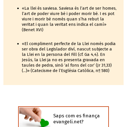
«La llei és saviesa. Saviesa és l’art de ser homes,
l’art de poder viure bé i poder morir bé. I es pot
viure i morir bé només quan s’ha rebut la
veritat i quan la veritat ens indica el camí»
(Benet XVI)
«El compliment perfecte de la Llei només podia
ser obra del Legislador diví, nascut subjecte a
la Llei en la persona del Fill (cf. Ga 4,4). En
Jesús, la Llei ja no es presenta gravada en
taules de pedra, sinó ‘al fons del cor’ (Jr 31,33)
(...)» (Catecisme de l’Església Catòlica, nº 580)
Saps com es finança
evangeli.net?