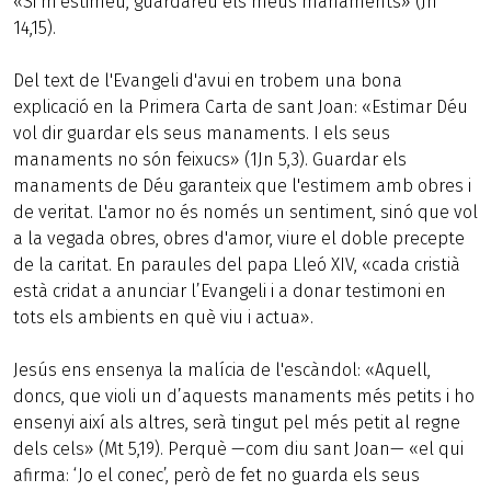
«Si m'estimeu, guardareu els meus manaments» (Jn
14,15).
Del text de l'Evangeli d'avui en trobem una bona
explicació en la Primera Carta de sant Joan: «Estimar Déu
vol dir guardar els seus manaments. I els seus
manaments no són feixucs» (1Jn 5,3). Guardar els
manaments de Déu garanteix que l'estimem amb obres i
de veritat. L'amor no és només un sentiment, sinó que vol
a la vegada obres, obres d'amor, viure el doble precepte
de la caritat. En paraules del papa Lleó XIV, «cada cristià
està cridat a anunciar l’Evangeli i a donar testimoni en
tots els ambients en què viu i actua».
Jesús ens ensenya la malícia de l'escàndol: «Aquell,
doncs, que violi un d’aquests manaments més petits i ho
ensenyi així als altres, serà tingut pel més petit al regne
dels cels» (Mt 5,19). Perquè —com diu sant Joan— «el qui
afirma: ‘Jo el conec’, però de fet no guarda els seus