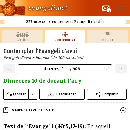
evangeli.net
0
223 mossens
comenten l'Evangeli del dia
Família
Contemplar
Master
Contemplar l'Evangeli d'avui
Evangeli d'avui + homilía (de 300 paraules)
dimecres 10 Juny 2026
Dimecres 10 de durant l'any
Escoltar
Descarregar
Compartir
Veure
1ª Lectura i Salm
Text de l'Evangeli (
Mt
5,17-19):
En aquell