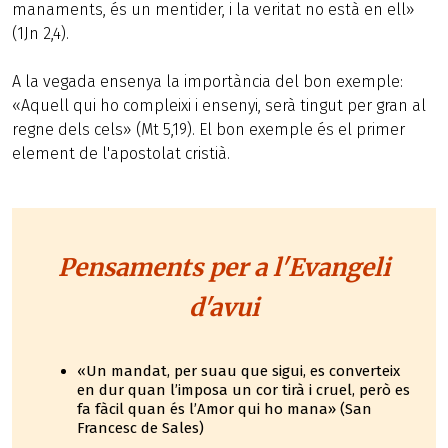
manaments, és un mentider, i la veritat no està en ell»
(1Jn 2,4).
A la vegada ensenya la importància del bon exemple:
«Aquell qui ho compleixi i ensenyi, serà tingut per gran al
regne dels cels» (Mt 5,19). El bon exemple és el primer
element de l'apostolat cristià.
Pensaments per a l'Evangeli
d'avui
«Un mandat, per suau que sigui, es converteix
en dur quan l’imposa un cor tirà i cruel, però es
fa fàcil quan és l’Amor qui ho mana» (San
Francesc de Sales)