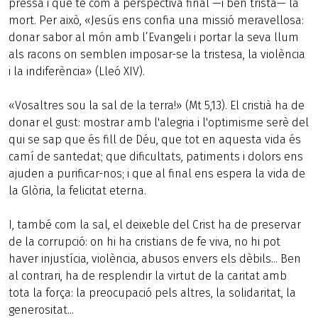
pressa i que té com a perspectiva final —i ben trista— la
mort. Per això, «Jesús ens confia una missió meravellosa:
donar sabor al món amb l’Evangeli i portar la seva llum
als racons on semblen imposar-se la tristesa, la violència
i la indiferència» (Lleó XIV).
«Vosaltres sou la sal de la terra!» (Mt 5,13). El cristià ha de
donar el gust: mostrar amb l'alegria i l'optimisme serè del
qui se sap que és fill de Déu, que tot en aquesta vida és
camí de santedat; que dificultats, patiments i dolors ens
ajuden a purificar-nos; i que al final ens espera la vida de
la Glòria, la felicitat eterna.
I, també com la sal, el deixeble del Crist ha de preservar
de la corrupció: on hi ha cristians de fe viva, no hi pot
haver injustícia, violència, abusos envers els dèbils... Ben
al contrari, ha de resplendir la virtut de la caritat amb
tota la força: la preocupació pels altres, la solidaritat, la
generositat...