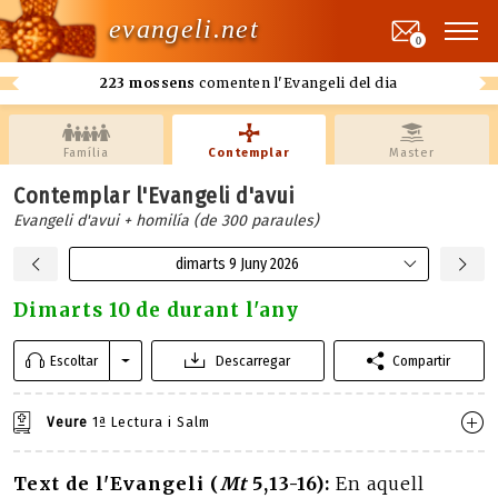
evangeli.net
0
223 mossens
comenten l'Evangeli del dia
Família
Contemplar
Master
Contemplar l'Evangeli d'avui
Evangeli d'avui + homilía (de 300 paraules)
dimarts 9 Juny 2026
Dimarts 10 de durant l'any
Escoltar
Descarregar
Compartir
Veure
1ª Lectura i Salm
Text de l'Evangeli (
Mt
5,13-16):
En aquell