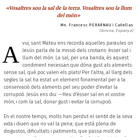
«Vosaltres sou la sal de la terra. Vosaltres sou la llum
del món»
Mn. Francesc PERARNAU i Cañellas
(Girona, Espanya)
vui, sant Mateu ens recorda aquelles paraules on
A
Jesús parla de la missió dels cristians: ésser sal i
llum del món. La sal, per una banda, és aquest
condiment necessari que dóna gust als aliments:
sense sal, què poc valen els plats! Per l'altra, al llarg dels
segles la sal ha estat un element fonamental per a la
conservació dels aliments pel seu poder d'evitar la
corrupció. Jesús ens diu: —Heu d'ésser sal en el vostre
món, i com la sal, donar gust i evitar la corrupció.
En el nostre temps, molts han perdut el sentit de la seva
vida i diuen que no val la pena; que està plena de
disgustos, dificultats i patiments; que passa molt de