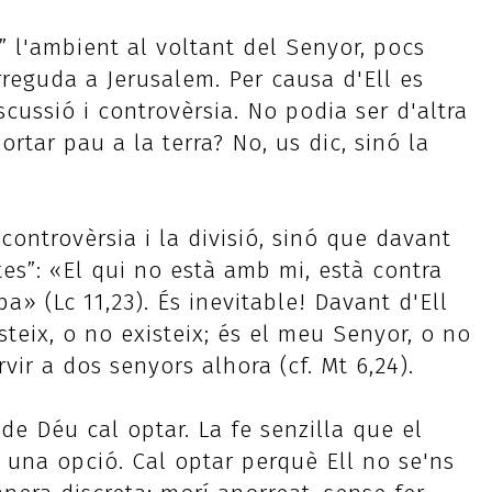
 l'ambient al voltant del Senyor, pocs
reguda a Jerusalem. Per causa d'Ell es
ussió i controvèrsia. No podia ser d'altra
tar pau a la terra? No, us dic, sinó la
controvèrsia i la divisió, sinó que davant
tes”: «El qui no està amb mi, està contra
a» (Lc 11,23). És inevitable! Davant d'Ell
steix, o no existeix; és el meu Senyor, o no
vir a dos senyors alhora (cf. Mt 6,24).
de Déu cal optar. La fe senzilla que el
una opció. Cal optar perquè Ell no se'ns