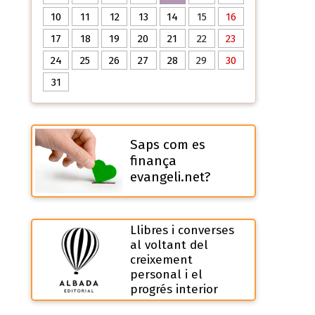
10
11
12
13
14
15
16
17
18
19
20
21
22
23
24
25
26
27
28
29
30
31
Saps com es
finança
evangeli.net?
Llibres i converses
al voltant del
creixement
personal i el
progrés interior