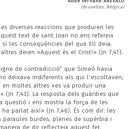
Abbé Fernand ARÉVALO
(Bruxelles, Bèlgica)
 les diverses reaccions que produïen les
quest text de sant Joan no ens refereix
 sí les conseqüències del que Ell deia.
ltres deien «Aquest és el Crist!» (Jn 7,41).
“signe de contradicció” que Simeó havia
 no deixava indiferents als qui l'escoltaven,
i en moltes altres «es va produir una
» (Jn 7,43). La resposta dels guàrdies que
a qüestió i ens mostra la força de les
a parlat així» (Jn 7,46). És com dir: les
n paraules buides, plenes de supèrbia i
a manera de dir reflecteix aquest fet.