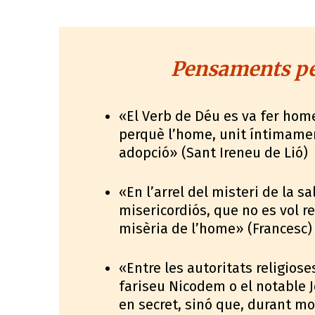
Pensaments per
«El Verb de Déu es va fer home 
perquè l’home, unit íntimament
adopció» (Sant Ireneu de Lió)
«En l’arrel del misteri de la s
misericordiós, que no es vol re
misèria de l’home» (Francesc)
«Entre les autoritats religios
fariseu Nicodem o el notable 
en secret, sinó que, durant m