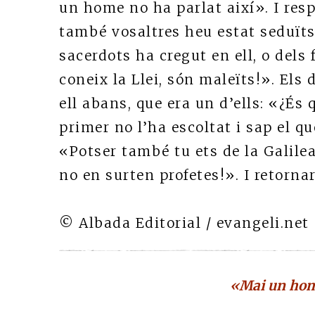
un home no ha parlat així». I res
també vosaltres heu estat seduïts
sacerdots ha cregut en ell, o dels
coneix la Llei, són maleïts!». Els
ell abans, que era un d’ells: «¿És
primer no l’ha escoltat i sap el qu
«Potser també tu ets de la Galilea
no en surten profetes!». I retorna
© Albada Editorial / evangeli.net
«Mai un home