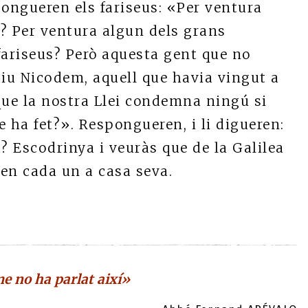
pongueren els fariseus: «Per ventura
? Per ventura algun dels grans
 fariseus? Però aquesta gent que no
 diu Nicodem, aquell que havia vingut a
 que la nostra Llei condemna ningú si
e ha fet?». Respongueren, i li digueren:
? Escodrinya i veuràs que de la Galilea
ren cada un a casa seva.
 no ha parlat així»