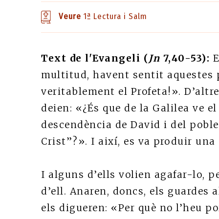
Veure
1ª Lectura i Salm
Text de l'Evangeli (
Jn
7,40-53):
E
multitud, havent sentit aquestes 
veritablement el Profeta!». D’altre
deien: «¿És que de la Galilea ve el
descendència de David i del poble 
Crist”?». I així, es va produir una
I alguns d’ells volien agafar-lo,
d’ell. Anaren, doncs, els guardes a
els digueren: «Per què no l’heu p