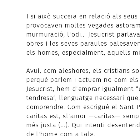
I si això succeïa en relació als seu
provocaven moltes vegades astorament
murmuració, l'odi... Jesucrist parlava
obres i les seves paraules palesave
els homes, especialment, aquells mé
Avui, com aleshores, els cristians 
perquè parlem i actuem no com els al
Jesucrist, hem d'emprar igualment “e
tendresa”, llenguatge necessari que
comprendre. Com escrigué el Sant P
caritas est, «l'amor —caritas— sempre
més justa (...). Qui intenti desente
de l'home com a tal».