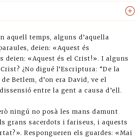
n aquell temps, alguns d’aquella
paraules, deien: «Aquest és
s deien: «Aquest és el Crist!». I alguns
 Crist? ¿No digué l’Escriptura: “De la
de Betlem, d’on era David, ve el
 dissensió entre la gent a causa d’ell.
 però ningú no posà les mans damunt
ls grans sacerdots i fariseus, i aquests
ortat?». Respongueren els guardes: «Mai