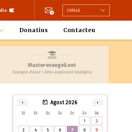
 dia
CATALÀ
0
Donatius
Contacteu
Master·evangeli.net
Evangeli d'avui + breu explicació teològica
Agost 2026
‹
›
Dl
Dt
Dc
Dj
Dv
Ds
Dg
1
2
3
4
5
6
7
8
9