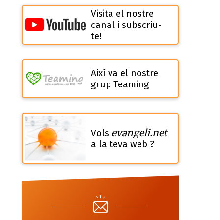
Visita el nostre
canal i subscriu-
te!
Així va el nostre
grup Teaming
evangeli.net
Vols
a la teva web ?