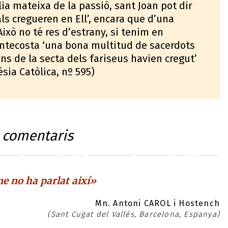
gília mateixa de la passió, sant Joan pot dir
ls cregueren en Ell’, encara que d’una
ixò no té res d’estrany, si tenim en
ntecosta ‘una bona multitud de sacerdots
guns de la secta dels fariseus havien cregut’
ésia Catòlica, nº 595)
s comentaris
 no ha parlat així»
Mn. Antoni CAROL i Hostench
(Sant Cugat del Vallès, Barcelona, Espanya)