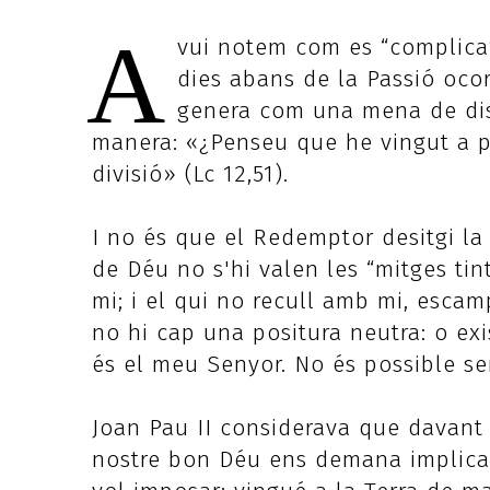
A
vui notem com es “complica”
dies abans de la Passió ocor
genera com una mena de disc
manera: «¿Penseu que he vingut a por
divisió» (Lc 12,51).
I no és que el Redemptor desitgi la 
de Déu no s'hi valen les “mitges tin
mi; i el qui no recull amb mi, escamp
no hi cap una positura neutra: o exi
és el meu Senyor. No és possible ser
Joan Pau II considerava que davant 
nostre bon Déu ens demana implica 