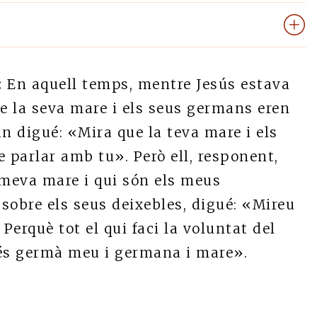
:
En aquell temps, mentre Jesús estava
ue la seva mare i els seus germans eren
un digué: «Mira que la teva mare i els
 parlar amb tu». Però ell, responent,
a meva mare i qui són els meus
sobre els seus deixebles, digué: «Mireu
erquè tot el qui faci la voluntat del
l és germà meu i germana i mare».