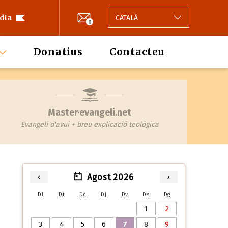
 dia
CATALÀ
0
Donatius
Contacteu
Master·evangeli.net
Evangeli d'avui + breu explicació teològica
Agost 2026
‹
›
Dl
Dt
Dc
Dj
Dv
Ds
Dg
1
2
3
4
5
6
7
8
9