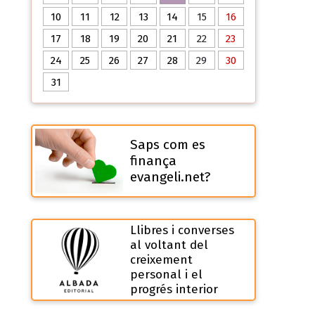
10
11
12
13
14
15
16
17
18
19
20
21
22
23
24
25
26
27
28
29
30
31
Saps com es
finança
evangeli.net?
Llibres i converses
al voltant del
creixement
personal i el
progrés interior