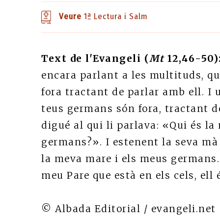
Veure
1ª Lectura i Salm
Text de l'Evangeli (
Mt
12,46-50)
encara parlant a les multituds, q
fora tractant de parlar amb ell. I 
teus germans són fora, tractant de
digué al qui li parlava: «Qui és l
germans?». I estenent la seva mà 
la meva mare i els meus germans. P
meu Pare que està en els cels, el
© Albada Editorial / evangeli.net