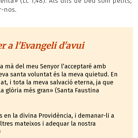
enta» (Lc 1,48). Als ulls de Déu som petits;
r-nos.
 a l'Evangeli d'avui
la mà del meu Senyor l’acceptaré amb
teva santa voluntat és la meva quietud. En
at, i tota la meva salvació eterna, ja que
la glòria més gran» (Santa Faustina
en la divina Providència, i demanar-li a
altres mateixos i adequar la nostra
)