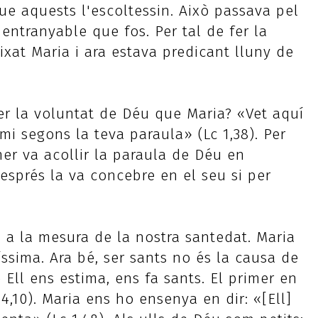
que aquests l'escoltessin. Això passava pel
 entranyable que fos. Per tal de fer la
eixat Maria i ara estava predicant lluny de
fer la voluntat de Déu que Maria? «Vet aquí
mi segons la teva paraula» (Lc 1,38). Per
mer va acollir la paraula de Déu en
després la va concebre en el seu si per
 a la mesura de la nostra santedat. Maria
íssima. Ara bé, ser sants no és la causa de
 Ell ens estima, ens fa sants. El primer en
4,10). Maria ens ho ensenya en dir: «[Ell]