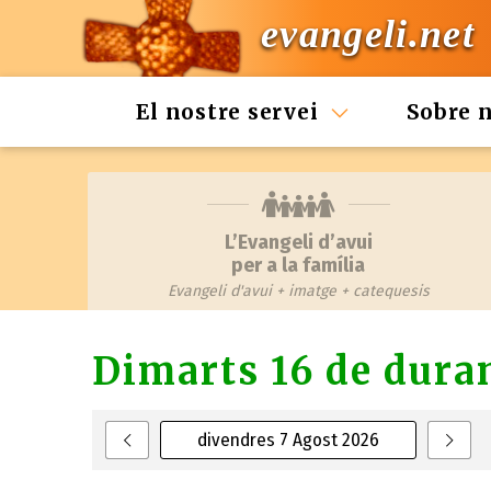
evangeli.net
El nostre servei
Sobre 
L’Evangeli d’avui
per a la família
Evangeli d'avui + imatge + catequesis
Dimarts 16 de duran
divendres 7 Agost 2026