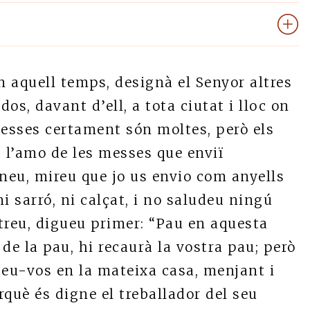
n aquell temps, designà el Senyor altres
dos, davant d’ell, a tota ciutat i lloc on
 messes certament són moltes, però els
, l’amo de les messes que enviï
Aneu, mireu que jo us envio com anyells
i sarró, ni calçat, i no saludeu ningú
treu, digueu primer: “Pau en aquesta
l de la pau, hi recaurà la vostra pau; però
edeu-vos en la mateixa casa, menjant i
rquè és digne el treballador del seu