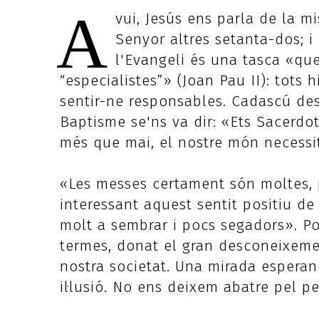
A
vui, Jesús ens parla de la mi
Senyor altres setanta-dos; i 
l'Evangeli és una tasca «qu
“especialistes”» (Joan Pau II): tots 
sentir-ne responsables. Cadascú des 
Baptisme se'ns va dir: «Ets Sacerdot,
més que mai, el nostre món necessit
«Les messes certament són moltes, p
interessant aquest sentit positiu de
molt a sembrar i pocs segadors». Po
termes, donat el gran desconeixemen
nostra societat. Una mirada espera
il·lusió. No ens deixem abatre pel p