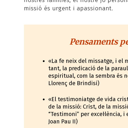
nostres famílies, el nostre jo perso
missió és urgent i apassionant.
Pensaments per
«La fe neix del missatge, i el 
tant, la predicació de la parau
espiritual, com la sembra és n
Llorenç de Brindisi)
«El testimoniatge de vida cris
de la missió: Crist, de la miss
“Testimoni” per excel·lència, i
Joan Pau II)