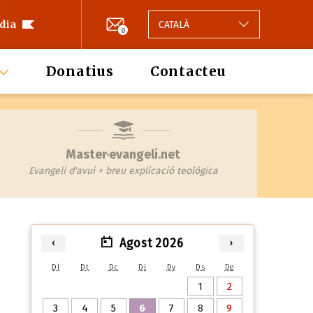
 dia
CATALÀ
0
Donatius
Contacteu
Master·evangeli.net
Evangeli d'avui + breu explicació teològica
Agost 2026
‹
›
Dl
Dt
Dc
Dj
Dv
Ds
Dg
1
2
3
4
5
6
7
8
9