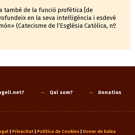
a també de la funció profètica [de
profundeix en la seva intel·ligència i esdevé
món» (Catecisme de l’Església Catòlica, nº
geli.net?
Qui som?
Donatius
egal
Privacitat
Política de Cookies
Donar de baixa
|
|
|