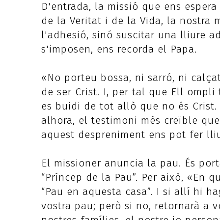
D'entrada, la missió que ens espera é
de la Veritat i de la Vida, la nostra
l'adhesió, sinó suscitar una lliure 
s'imposen, ens recorda el Papa.
«No porteu bossa, ni sarró, ni calçat
de ser Crist. I, per tal que Ell ompli
es buidi de tot allò que no és Crist.
alhora, el testimoni més creïble qu
aquest despreniment ens pot fer lliu
El missioner anuncia la pau. És port
“Príncep de la Pau”. Per això, «En q
“Pau en aquesta casa”. I si allí hi h
vostra pau; però si no, retornarà a v