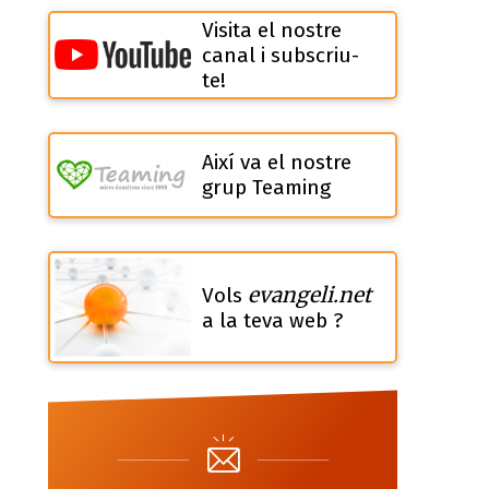
Visita el nostre
canal i subscriu-
te!
Així va el nostre
grup Teaming
evangeli.net
Vols
a la teva web ?