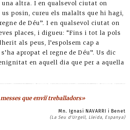
una altra. I en qualsevol ciutat on
 us posin, cureu els malalts que hi hagi,
 regne de Déu”. I en qualsevol ciutat on
eves places, i digueu: “Fins i tot la pols
dherit als peus, l’espolsem cap a
 s’ha apropat el regne de Déu”. Us dic
ignitat en aquell dia que per a aquella
 messes que enviï treballadors»
Mn. Ignasi NAVARRI i Benet
(La Seu d'Urgell, Lleida, Espanya)