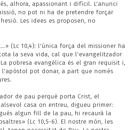
s, alhora, apassionant i difícil. L'anunci
 missió, no pot ni ha de pretendre forçar
adhesió. Les idees es proposen, no
...» (Lc 10,4): l'única força del missioner ha
 tota la seva vida, cal que l'evangelitzador
 La pobresa evangèlica és el gran requisit i,
e l'apòstol pot donar, a part que només
res.
ador de pau perquè porta Crist, el
ualsevol casa on entreu, digueu primer:
agués algun fill de la pau, hi recaurà la
osaltres» (Lc 10,5-6). El nostre món, les