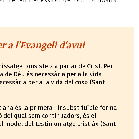
nal, tenen necessitat de Pau. La nostra
 a l'Evangeli d'avui
missatge consisteix a parlar de Crist. Per
la de Déu és necessària per a la vida
ecessària per a la vida del cos» (Sant
tiana és la primera i insubstituïble forma
ió del qual som continuadors, és el
 el model del testimoniatge cristià» (Sant