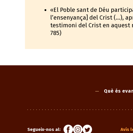
«El Poble sant de Déu particip
l’ensenyança] del Crist (...), a
testimoni del Crist en aquest 
785)
Què és evan
Segueix-nos al:
Avís l