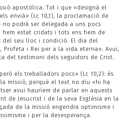
ssió apostòlica. Tot i que «designà el
els envià» (Lc 10,1), la proclamació de
e no podrà ser delegada a uns pocs
hi hem estat cridats i tots ens hem de
del seu lloc i condició. El dia del
 Profeta i Rei per a la vida eterna». Avui,
a del testimoni dels seguidors de Crist.
erò els treballadors pocs» (Lc 10,2): és
 la missió, perquè el text no diu «hi ha
tser avui hauríem de parlar en aquests
t de Jesucrist i de la seva Església en la
nçada de la missió engendra optimisme i
essimisme i per la desesperança.