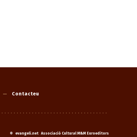
Contacteu
©
evangeli.net
Associació Cultural M&M Euroeditors