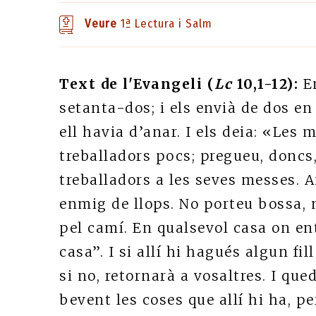
Veure
1ª Lectura i Salm
Text de l'Evangeli (
Lc
10,1-12):
E
setanta-dos; i els envià de dos en 
ell havia d’anar. I els deia: «Les
treballadors pocs; pregueu, doncs
treballadors a les seves messes. 
enmig de llops. No porteu bossa, n
pel camí. En qualsevol casa on en
casa”. I si allí hi hagués algun fil
si no, retornarà a vosaltres. I qu
bevent les coses que allí hi ha, pe