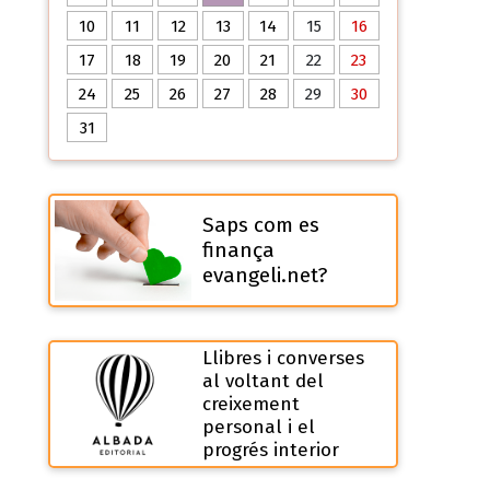
10
11
12
13
14
15
16
17
18
19
20
21
22
23
24
25
26
27
28
29
30
31
Saps com es
finança
evangeli.net?
Llibres i converses
al voltant del
creixement
personal i el
progrés interior