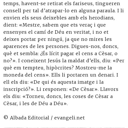
temps, havent-se retirat els fariseus, tingueren
consell per tal d’atrapar-lo en alguna paraula. I li
envien els seus deixebles amb els herodians,
dient: «Mestre, sabem que ets veraç i que
ensenyes el camí de Déu en veritat, i no et
deixes portar per ningú, ja que no mires les
aparences de les persones. Digues-nos, doncs,
què et sembla: ¿És lícit pagar el cens a Cèsar, o
no?». I coneixent Jesús la maldat d’ells, diu: «Per
què em tempteu, hipòcrites? Mostreu-me la
moneda del cens». Ells li portaren un denari. I
ell els diu: «De qui és aquesta imatge i la
inscripció?». Li responen: «De Cèsar». Llavors
els diu: «Torneu, doncs, les coses de Cèsar a
Cèsar, i les de Déu a Déu».
© Albada Editorial / evangeli.net