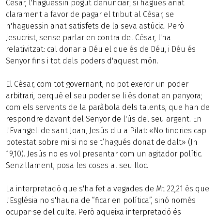
Cèsar, l'haguessin pogut denunciar; si hagués anat
clarament a favor de pagar el tribut al Cèsar, se
n'haguessin anat satisfets de la seva astúcia. Però
Jesucrist, sense parlar en contra del Cèsar, l'ha
relativitzat: cal donar a Déu el que és de Déu, i Déu és
Senyor fins i tot dels poders d'aquest món.
El Cèsar, com tot governant, no pot exercir un poder
arbitrari, perquè el seu poder se li és donat en penyora;
com els servents de la paràbola dels talents, que han de
respondre davant del Senyor de l'ús del seu argent. En
l'Evangeli de sant Joan, Jesús diu a Pilat: «No tindries cap
potestat sobre mi si no se t’hagués donat de dalt» (Jn
19,10). Jesús no es vol presentar com un agitador polític.
Senzillament, posa les coses al seu lloc.
La interpretació que s'ha fet a vegades de Mt 22,21 és que
l'Església no s'hauria de “ficar en política”, sinó només
ocupar-se del culte. Però aqueixa interpretació és