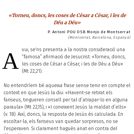
«Torneu, doncs, les coses de Cèsar a Cèsar, i les de
Déu a Déu»
P. Antoni POU OSB Monjo de Montserrat
(Montserrat, Barcelona, Espanya)
vui, se'ns presenta a la nostra consideració una
A
“famosa” afirmació de Jesucrist: «Torneu, doncs,
les coses de Cèsar a Cèsar, i les de Déu a Déu»
(Mt 22,21).
No entendríem bé aqueixa frase sense tenir en compte el
context en que Jesús la diu: «Havent-se retirat els
fariseus, tingueren consell per tal d’atrapar-lo en alguna
paraula» (Mt 22,15), i «I coneixent Jesús la maldat d’ells»
(v. 18). Així, doncs, la resposta de Jesús és calculada. En
escoltar-la, els fariseus van quedar sorpresos, no se
l'esperaven. Si clarament hagués anat en contra del