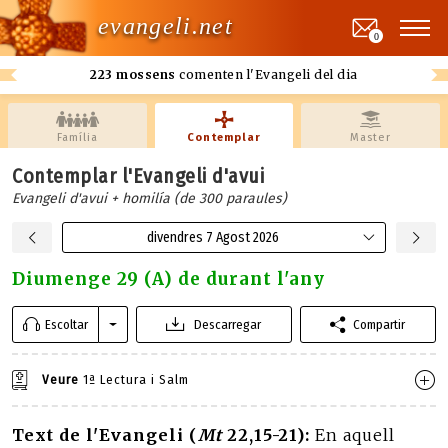
evangeli.net
0
223 mossens
comenten l'Evangeli del dia
Família
Contemplar
Master
Contemplar l'Evangeli d'avui
Evangeli d'avui + homilía (de 300 paraules)
divendres 7 Agost 2026
Diumenge 29 (A) de durant l'any
Escoltar
Descarregar
Compartir
Veure
1ª Lectura i Salm
Text de l'Evangeli (
Mt
22,15-21):
En aquell