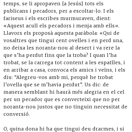
temps, se li apropaven [a Jesús] tots els
publicans i pecadors, per a escoltar-lo. I els
fariseus i els escribes murmuraven, dient:
«Aquest acull els pecadors i menja amb ells».
Llavors els proposà aquesta paràbola: «Qui de
vosaltres que tingui cent ovelles i en perd una,
no deixa les noranta-nou al desert i va rere la
que s’ha perdut fins que la troba? I quan l’ha
trobat, se la carrega tot content a les espatlles, i
en arribar a casa, convoca els amics i veïns, i els
diu: “Alegreu-vos amb mi, perquè he trobat
l’ovella que se m’havia perdut”. Us dic: de
manera semblant hi haurà més alegria en el cel
per un pecador que es converteixi que no per
noranta-nou justos que no tinguin necessitat de
conversió.
O, quina dona hi ha que tingui deu dracmes, i si