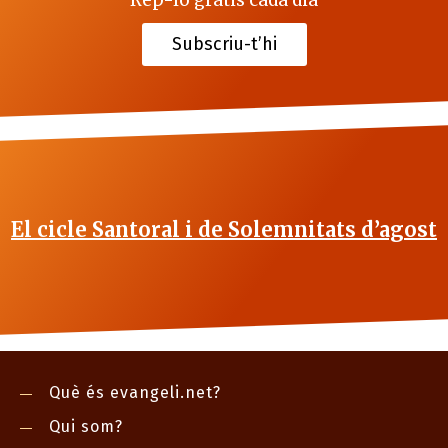
Rep-lo gratis cada dia
Subscriu-t’hi
El cicle Santoral i de Solemnitats d’agost
Què és evangeli.net?
Qui som?