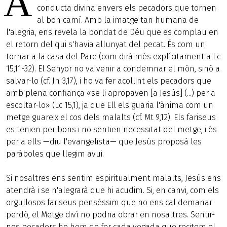
A
conducta divina envers els pecadors que tornen
al bon camí. Amb la imatge tan humana de
l'alegria, ens revela la bondat de Déu que es complau en
el retorn del qui s'havia allunyat del pecat. És com un
tornar a la casa del Pare (com dirà més explícitament a Lc
15,11-32). El Senyor no va venir a condemnar el món, sinó a
salvar-lo (cf. Jn 3,17), i ho va fer acollint els pecadors que
amb plena confiança «se li apropaven [a Jesús] (...) per a
escoltar-lo» (Lc 15,1), ja que Ell els guaria l'ànima com un
metge guareix el cos dels malalts (cf. Mt 9,12). Els fariseus
es tenien per bons i no sentien necessitat del metge, i és
per a ells —diu l'evangelista— que Jesús proposà les
paràboles que llegim avui.
Si nosaltres ens sentim espiritualment malalts, Jesús ens
atendrà i se n'alegrarà que hi acudim. Si, en canvi, com els
orgullosos fariseus penséssim que no ens cal demanar
perdó, el Metge diví no podria obrar en nosaltres. Sentir-
nos pecadors ho hem de fer cada vegada que recitem el