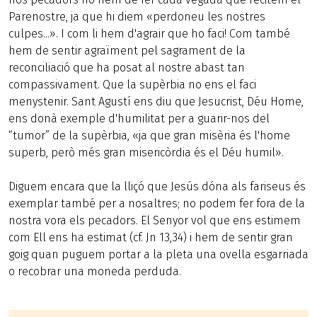
Parenostre, ja que hi diem «perdoneu les nostres
culpes...». I com li hem d'agrair que ho faci! Com també
hem de sentir agraïment pel sagrament de la
reconciliació que ha posat al nostre abast tan
compassivament. Que la supèrbia no ens el faci
menystenir. Sant Agustí ens diu que Jesucrist, Déu Home,
ens donà exemple d'humilitat per a guarir-nos del
“tumor” de la supèrbia, «ja que gran misèria és l'home
superb, però més gran misericòrdia és el Déu humil».
Diguem encara que la lliçó que Jesús dóna als fariseus és
exemplar també per a nosaltres; no podem fer fora de la
nostra vora els pecadors. El Senyor vol que ens estimem
com Ell ens ha estimat (cf. Jn 13,34) i hem de sentir gran
goig quan puguem portar a la pleta una ovella esgarriada
o recobrar una moneda perduda.