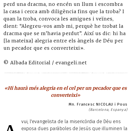
perd una dracma, no encén un llum i escombra
la casa i cerca amb diligència fins que la troba? I
quan la troba, convoca les amigues i veïnes,
dient: “Alegreu-vos amb mi, perquè he trobat la
dracma que se m’havia perdut”. Així us dic: hi ha
[la mateixa] alegria entre els àngels de Déu per
un pecador que es converteixi».
© Albada Editorial / evangeli.net
«Hi haurà més alegria en el cel per un pecador que es
converteixi»
Mn. Francesc NICOLAU i Pous
(Barcelona, Espanya)
vui, l'evangelista de la misericòrdia de Déu ens
exposa dues paràboles de Jesús que il·luminen la