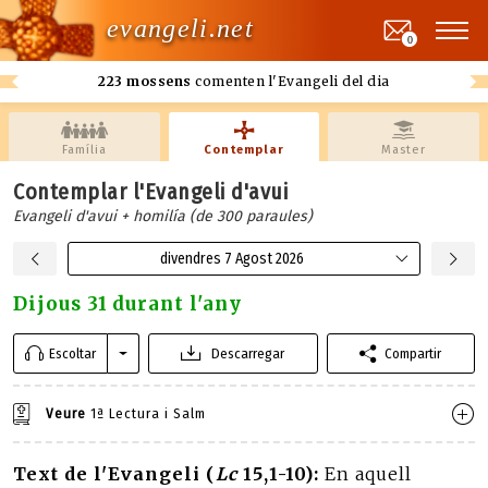
evangeli.net
0
223 mossens
comenten l'Evangeli del dia
Família
Contemplar
Master
Contemplar l'Evangeli d'avui
Evangeli d'avui + homilía (de 300 paraules)
divendres 7 Agost 2026
Dijous 31 durant l'any
Escoltar
Descarregar
Compartir
Veure
1ª Lectura i Salm
Text de l'Evangeli (
Lc
15,1-10):
En aquell