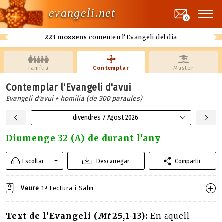
evangeli.net
0
223 mossens
comenten l'Evangeli del dia
Família
Contemplar
Master
Contemplar l'Evangeli d'avui
Evangeli d'avui + homilía (de 300 paraules)
divendres 7 Agost 2026
Diumenge 32 (A) de durant l'any
Escoltar
Descarregar
Compartir
Veure
1ª Lectura i Salm
Text de l'Evangeli (
Mt
25,1-13):
En aquell