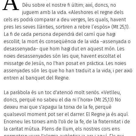
A
Déu sobre el nostre fi últim; així, doncs, no
juguem amb la vida. «Aleshores el regne dels
cels es podrà comparar a deu verges, les quals, havent
pres les seves llànties, sortiren a rebre l’espòs» (Mt 25,1).
La fi de cada persona dependrà del camí que hagi
escollit; la mort és conseqüència de la vida –assenyada o
desassenyada– que hom hagi dut en aquest món. Les
noies desassenyades són les que, havent escoltat el
missatge de Jesús, no l'han posat en pràctica. Les noies
assenyades són les que ho han traduït a la vida, i per això
entren al banquet del Regne.
La paràbola és un toc d'atenció molt seriós. «Vetlleu,
doncs, perquè no sabeu el dia ni l’hora» (Mt 25,13) No
deixeu mai que s'apagui la torxa de la fe, perquè
qualsevol moment pot ser el darrer. El Regne ja és aquí.
Enceneu les torxes amb l'oli de la fe, de la fraternitat i de
la caritat mútua. Plens de llum, els nostres cors ens