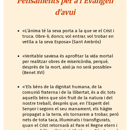
Pensaments per a l'Evangeli
d'avui
«L’ànima té la seva porta a la que ve el Crist i
truca. Obre-li, doncs; vol entrar, vol trobar en
vetlla a la seva Esposa» (Sant Ambròs)
«Veritable saviesa és aprofitar la vida mortal
per realitzar obres de misericòrdia, perquè,
després de la mort, això ja no serà possible»
(Benet XVI)
«‘Els béns de la dignitat humana, de la
comunió fraterna i de la llibertat, és a dir, tots
aquells béns que són fruit de la natura i del
nostre treball, després que, en l’Esperit del
Senyor i segons el seu manament, els hàgim
propagat a la terra, els tornarem a trobar, però
nets de tota taca, il·luminats i transfigurats,
quan el Crist retornarà al Pare el Regne etern i