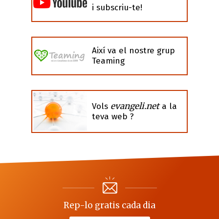
i subscriu-te!
Així va el nostre grup
Teaming
evangeli.net
Vols
a la
teva web ?
Rep-lo gratis cada dia