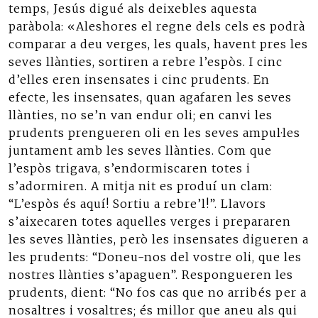
temps, Jesús digué als deixebles aquesta
paràbola: «Aleshores el regne dels cels es podrà
comparar a deu verges, les quals, havent pres les
seves llànties, sortiren a rebre l’espòs. I cinc
d’elles eren insensates i cinc prudents. En
efecte, les insensates, quan agafaren les seves
llànties, no se’n van endur oli; en canvi les
prudents prengueren oli en les seves ampul·les
juntament amb les seves llànties. Com que
l’espòs trigava, s’endormiscaren totes i
s’adormiren. A mitja nit es produí un clam:
“L’espòs és aquí! Sortiu a rebre’l!”. Llavors
s’aixecaren totes aquelles verges i prepararen
les seves llànties, però les insensates digueren a
les prudents: “Doneu-nos del vostre oli, que les
nostres llànties s’apaguen”. Respongueren les
prudents, dient: “No fos cas que no arribés per a
nosaltres i vosaltres; és millor que aneu als qui