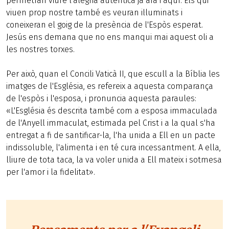
permetran viure l'alegria autèntica ja ara i aquí. Els qui
viuen prop nostre també es veuran il·luminats i
coneixeran el goig de la presència de l'Espòs esperat.
Jesús ens demana que no ens manqui mai aquest oli a
les nostres torxes.
Per això, quan el Concili Vaticà II, que escull a la Bíblia les
imatges de l'Església, es refereix a aquesta comparança
de l'espòs i l'esposa, i pronuncia aquesta paraules:
«L'Església és descrita també com a esposa immaculada
de l'Anyell immaculat, estimada pel Crist i a la qual s'ha
entregat a fi de santificar-la, l'ha unida a Ell en un pacte
indissoluble, l'alimenta i en té cura incessantment. A ella,
lliure de tota taca, la va voler unida a Ell mateix i sotmesa
per l'amor i la fidelitat».