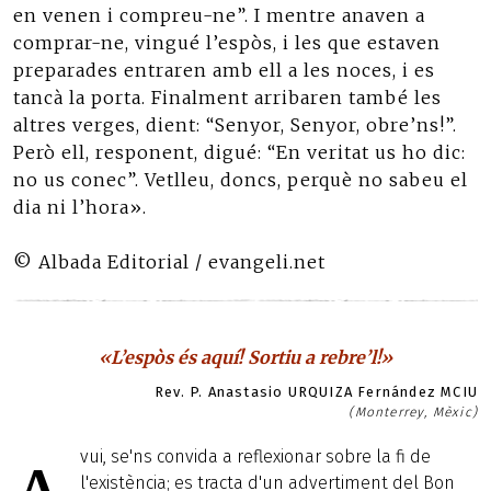
en venen i compreu-ne”. I mentre anaven a
comprar-ne, vingué l’espòs, i les que estaven
preparades entraren amb ell a les noces, i es
tancà la porta. Finalment arribaren també les
altres verges, dient: “Senyor, Senyor, obre’ns!”.
Però ell, responent, digué: “En veritat us ho dic:
no us conec”. Vetlleu, doncs, perquè no sabeu el
dia ni l’hora».
© Albada Editorial / evangeli.net
«L’espòs és aquí! Sortiu a rebre’l!»
Rev. P. Anastasio URQUIZA Fernández MCIU
(Monterrey, Mèxic)
vui, se'ns convida a reflexionar sobre la fi de
l'existència; es tracta d'un advertiment del Bon