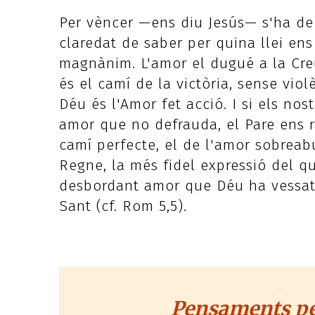
Per vèncer —ens diu Jesús— s'ha de t
claredat de saber per quina llei ens 
magnànim. L'amor el dugué a la Cre
és el camí de la victòria, sense viol
Déu és l'Amor fet acció. I si els no
amor que no defrauda, el Pare ens r
camí perfecte, el de l'amor sobrea
Regne, la més fidel expressió del q
desbordant amor que Déu ha vessat e
Sant (cf. Rom 5,5).
Pensaments per