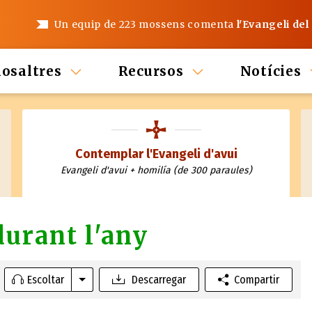
Un equip de 223 mossens comenta
l'Evangeli del
nosaltres
Recursos
Notícies
Contemplar l'Evangeli d'avui
Evangeli d'avui + homilía (de 300 paraules)
durant l'any
Escoltar
Descarregar
Compartir