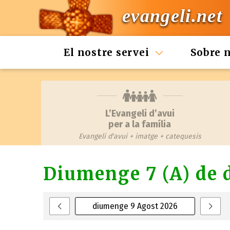
evangeli.net
El nostre servei
Sobre 
L’Evangeli d’avui
per a la família
Evangeli d'avui + imatge + catequesis
Diumenge 7 (A) de 
diumenge 9 Agost 2026