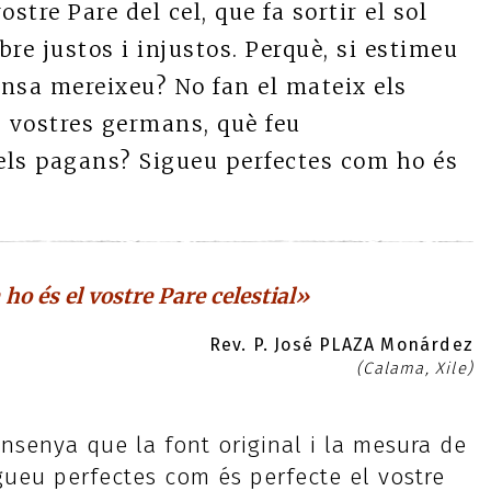
ostre Pare del cel, que fa sortir el sol
bre justos i injustos. Perquè, si estimeu
nsa mereixeu? No fan el mateix els
s vostres germans, què feu
 els pagans? Sigueu perfectes com ho és
ho és el vostre Pare celestial»
Rev. P. José PLAZA Monárdez
(Calama, Xile)
ensenya que la font original i la mesura de
gueu perfectes com és perfecte el vostre