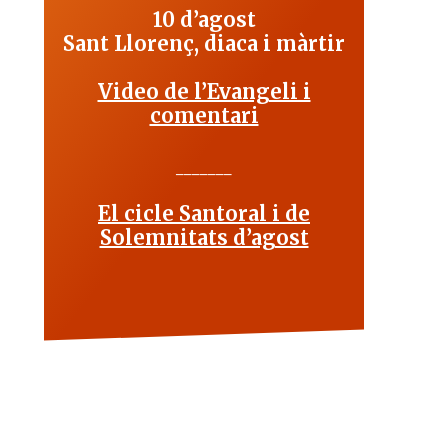
10 d’agost
Sant Llorenç, diaca i màrtir
Video de l’Evangeli i
comentari
_______
El cicle Santoral i de
Solemnitats d’agost